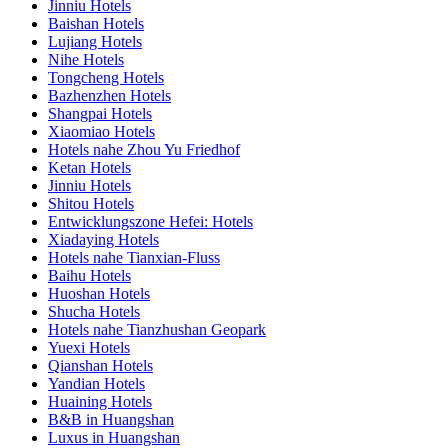
Jinniu Hotels
Baishan Hotels
Lujiang Hotels
Nihe Hotels
Tongcheng Hotels
Bazhenzhen Hotels
Shangpai Hotels
Xiaomiao Hotels
Hotels nahe Zhou Yu Friedhof
Ketan Hotels
Jinniu Hotels
Shitou Hotels
Entwicklungszone Hefei: Hotels
Xiadaying Hotels
Hotels nahe Tianxian-Fluss
Baihu Hotels
Huoshan Hotels
Shucha Hotels
Hotels nahe Tianzhushan Geopark
Yuexi Hotels
Qianshan Hotels
Yandian Hotels
Huaining Hotels
B&B in Huangshan
Luxus in Huangshan