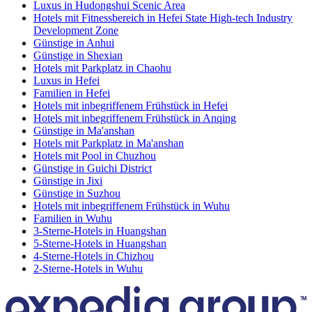
Luxus in Hudongshui Scenic Area
Hotels mit Fitnessbereich in Hefei State High-tech Industry
Development Zone
Günstige in Anhui
Günstige in Shexian
Hotels mit Parkplatz in Chaohu
Luxus in Hefei
Familien in Hefei
Hotels mit inbegriffenem Frühstück in Hefei
Hotels mit inbegriffenem Frühstück in Anqing
Günstige in Ma'anshan
Hotels mit Parkplatz in Ma'anshan
Hotels mit Pool in Chuzhou
Günstige in Guichi District
Günstige in Jixi
Günstige in Suzhou
Hotels mit inbegriffenem Frühstück in Wuhu
Familien in Wuhu
3-Sterne-Hotels in Huangshan
5-Sterne-Hotels in Huangshan
4-Sterne-Hotels in Chizhou
2-Sterne-Hotels in Wuhu