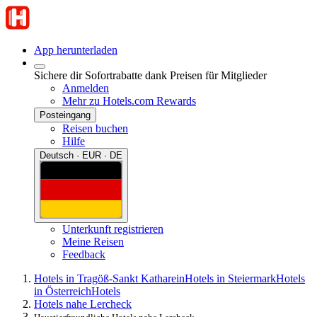
App herunterladen
Sichere dir Sofortrabatte dank Preisen für Mitglieder
Anmelden
Mehr zu Hotels.com Rewards
Posteingang
Reisen buchen
Hilfe
Deutsch · EUR · DE
Unterkunft registrieren
Meine Reisen
Feedback
Hotels in Tragöß-Sankt Katharein
Hotels in Steiermark
Hotels
in Österreich
Hotels
Hotels nahe Lercheck