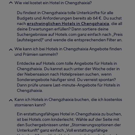
ändern.
Wie viel kostet ein Hotel in Chengzhaixia?
Es
können
Du findest in Chengzhaixia tolle Unterkünfte für alle
zusätzliche
Budgets und Anforderungen bereits ab 64 €. Du suchst
Bedingungen
nach
erschwinglichen Hotels in Chengzhaixia
, die all
gelten.
deine Erwartungen erfüllen? Dann sortiere deine
Suchergebnisse auf Hotels.com ganz einfach nach „Preis
(aufsteigend)" und wende die entsprechenden Filter an.
Wie kann ich bei Hotels in Chengzhaixia Angebote finden
und Prämien sammeln?
Entdecke auf Hotels.com tolle Angebote für Hotels in
Chengzhaixia. Du kannst auch unter der Woche oder in
der Nebensaison nach Hotelpreisen suchen, wenn
Sonderangebote häufiger sind. Du verreist spontan?
Dann prüfe unsere Last-minute-Angebote für Hotels in
Chengzhaixia.
Kann ich Hotels in Chengzhaixia buchen, die ich kostenlos
stornieren kann?
Ein erstattungsfähiges Hotel in Chengzhaixia zu buchen,
ist bei Hotels.com kinderleicht. Wähle auf der Seite mit
den Suchergebnissen unter „Stornierungsoptionen der
Unterkunft" ganz einfach „Voll erstattungsfähige