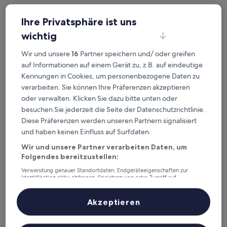
Heute
Morgen
Ihre Privatsphäre ist uns
6. Aug. - 7. Aug.
7. Aug. - 8. Aug.
wichtig
Dieses Wochenende
Nächstes Wochenende
7. Aug. - 9. Aug.
14. Aug. - 16. Aug.
Wir und unsere
16
Partner speichern und/ oder greifen
Top 5 Hotels in Chengzhaixia
auf Informationen auf einem Gerät zu, z.B. auf eindeutige
Kennungen in Cookies, um personenbezogene Daten zu
auf einen Blick
verarbeiten. Sie können Ihre Präferenzen akzeptieren
oder verwalten. Klicken Sie dazu bitte unten oder
Wenling International Hotel
— 5-Sterne-Hotel in Taizhou.
besuchen Sie jederzeit die Seite der Datenschutzrichtlinie.
Gästebewertung: 9,0/10 — Wunderbar.
Diese Präferenzen werden unseren Partnern signalisiert
Sheraton Taizhou
— 4.5-Sterne-Hotel in Bezirk Huangyan.
und haben keinen Einfluss auf Surfdaten.
Gästebewertung: 9,8/10 — Außergewöhnlich.
Homm Wenzhou Nanxijiang
— 4.5-Sterne-Hotel in Wenzhou.
Wir und unsere Partner verarbeiten Daten, um
Folgendes bereitzustellen:
Crowne Plaza Taizhou by IHG
— 5-Sterne-Hotel in Bezirk Luqiao.
Gästebewertung: 8,8/10 — Hervorragend.
Verwendung genauer Standortdaten. Endgeräteeigenschaften zur
Identifikation aktiv abfragen. Speichern von oder Zugriff auf
Unterkünfte in Chengzhaixia
Informationen auf einem Endgerät. Personalisierte Werbung und
Inhalte, Messung von Werbeleistung und der Performance von Inhalten,
Zielgruppenforschung sowie Entwicklung und Verbesserung von
Akzeptieren
Die Unterkünfte werden auf der Grundlage echter
Angeboten.
Reisebewertungen und der Beliebtheit bei Gästen ausgewählt,
Liste der Partner (Lieferanten)
die eine Nacht in Chengzhaixia auf Hotels.com gebucht haben.