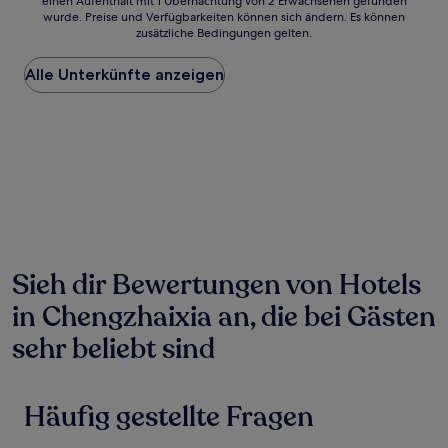
einen Aufenthalt mit 1 Übernachtung von 2 Erwachsenen gefunden
ist
wurde. Preise und Verfügbarkeiten können sich ändern. Es können
der
zusätzliche Bedingungen gelten.
niedrigste
Preis
Alle Unterkünfte anzeigen
pro
Nacht,
der
in
den
letzten
24 Stunden
für
einen
Aufenthalt
mit
1 Übernachtung
Sieh dir Bewertungen von Hotels
von
in Chengzhaixia an, die bei Gästen
2 Erwachsenen
gefunden
sehr beliebt sind
wurde.
Preise
und
Verfügbarkeiten
Häufig gestellte Fragen
können
sich