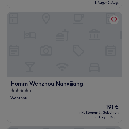
beträgt
11. Aug.–12. Aug.
(20
88 €
Bewertungen)
Homm Wenzhou Nanxijiang
Homm Wenzhou Nanxijiang
Homm Wenzhou Nanxijiang
4.5-
Sterne-
Wenzhou
Unterkunft
Der
191 €
Preis
inkl. Steuern & Gebühren
beträgt
31. Aug.–1. Sept.
191 €