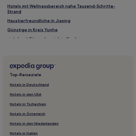
Hotels mit Wellnessbereich nahe Tausend-Schritte-
Strand
Haustierfreundliche in Jiaxing
Günstige in Kreis Yunhe
Hotels mit Fitnessbereich in Xinchang
Günstige in Xinchang
Günstige in Anji
Luxus in Anji
Top-Reiseziele
Günstige in Cixi
Hotels mit Wellnessbereich in Zhoushan
Hotels in Deutschland
Luxus in Zhoushan
Hotels in den USA
Hotels mit Parkplatz nahe Yuliao Scenic Area
Hotels in Tschechien
Günstige in Shangcheng
Hotels in Österreich
Familien in Hangzhou
Hotels in den Niederlanden
Haustierfreundliche in Hangzhou
Hotels in Italien