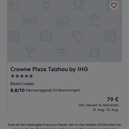
Crowne Plaza Taizhou by IHG
Crowne Plaza Taizhou by IHG
Crowne Plaza Taizhou by IHG
5.0-
Sterne-
Bezirk Luqiao
Unterkunft
8.8
8,8/10
Hervorragend
(13 Bewertungen)
von
Der
79 €
10,
Preis
Hervorragend,
inkl. Steuern & Gebühren
beträgt
12. Aug.–13. Aug.
(13
79 €
Bewertungen)
Dies
Dies ist der niedrigste Preis pro Nacht, der in den letzten 24 Stunden für