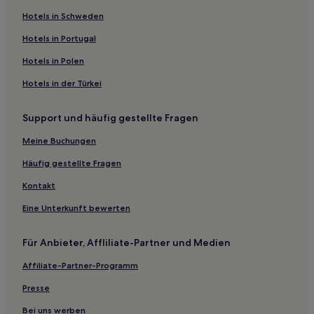
Günstige in Xianju
Hotels in Schweden
Hotels mit Parkplatz in Kreis Suichang
Hotels in Portugal
Familien in Yiwu
Hotels in Polen
Hotels mit Fitnessbereich in Yiwu
Hotels in der Türkei
Luxus in Yiwu
Günstige in Yiwu
Support und häufig gestellte Fragen
Hotels mit Pool in Yiwu
Meine Buchungen
Günstige in Quzhou
Häufig gestellte Fragen
Hotels mit Parkplatz in Huzhou
Kontakt
Haustierfreundliche in Huzhou
Eine Unterkunft bewerten
Hotels mit Wellnessbereich in Ningbo
Luxus in Ningbo
Für Anbieter, Affliliate-Partner und Medien
Günstige in Yueqing
Affiliate-Partner-Programm
Hotels mit inbegriffenem Frühstück in Yueqing
Presse
Hotels mit Pool in Chun'an
Bei uns werben