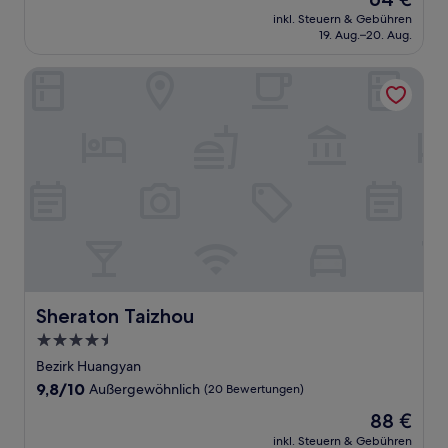
10,
Preis
Wunderbar,
inkl. Steuern & Gebühren
beträgt
19. Aug.–20. Aug.
(7
64 €
Bewertungen)
Sheraton Taizhou
Sheraton Taizhou
Sheraton Taizhou
4.5-
Sterne-
Bezirk Huangyan
Unterkunft
9.8
9,8/10
Außergewöhnlich
(20 Bewertungen)
von
Der
88 €
10,
Preis
Außergewöhnlich,
inkl. Steuern & Gebühren