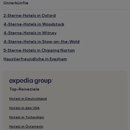
Unterkünfte
von
2 Erwachsenen
gefunden
2-Sterne-Hotels in Oxford
wurde.
4-Sterne-Hotels in Woodstock
Preise
und
4-Sterne-Hotels in Witney
Verfügbarkeiten
können
4-Sterne-Hotels in Stow-on-the-Wold
sich
5-Sterne-Hotels in Chipping Norton
ändern.
Es
Haustierfreundliche in Evesham
können
zusätzliche
Familien in Burford
Bedingungen
Haustierfreundliche in Bampton
gelten.
Golf in Oxfordshire
Top-Reiseziele
Haustierfreundliche in Oxfordshire
Hotels in Deutschland
Luxus in Oxfordshire
Hotels in den USA
Haustierfreundliche in Henley-on-Thames
Hotels in Tschechien
Günstige in Henley-on-Thames
Hotels in Österreich
Hotels mit inbegriffenem Frühstück in Abingdon