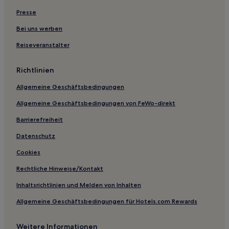
Presse
Haustierfreundliche in Swindon
Hotels mit inbegriffenem Frühstück in Swindon
Bei uns werben
Luxus in Swindon
Reiseveranstalter
Business in Marlborough
Richtlinien
Hotels mit inbegriffenem Frühstück in Cheltenham
Allgemeine Geschäftsbedingungen
Familien in Faringdon
Allgemeine Geschäftsbedingungen von FeWo-direkt
Hotels nahe Bahnhof Radley
Barrierefreiheit
Oxfordshire: Hotels
Hotels nahe Jesus College
Datenschutz
Cotswold District: Hotels
Cookies
Turkdean Hotels
Rechtliche Hinweise/Kontakt
Broughton Hotels
Inhaltsrichtlinien und Melden von Inhalten
Hotels nahe Island Farm Donkey Sanctuary
Allgemeine Geschäftsbedingungen für Hotels.com Rewards
Hotels nahe St. Cross College
Weitere Informationen
Hotels nahe Blenheim Palace