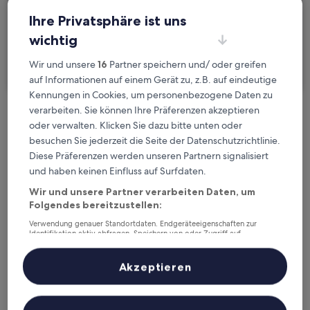
2 Reisende, 1 Zimmer
Ihre Privatsphäre ist uns
wichtig
Ich reise geschäftlich
Wir und unsere
16
Partner speichern und/ oder greifen
Suchen
auf Informationen auf einem Gerät zu, z.B. auf eindeutige
Kennungen in Cookies, um personenbezogene Daten zu
verarbeiten. Sie können Ihre Präferenzen akzeptieren
Kostenlose Stornierung bei
oder verwalten. Klicken Sie dazu bitte unten oder
Planänderungen
besuchen Sie jederzeit die Seite der Datenschutzrichtlinie.
Diese Präferenzen werden unseren Partnern signalisiert
Verdiene Prämien für jede
und haben keinen Einfluss auf Surfdaten.
wahrgenommene Übernachtung
Wir und unsere Partner verarbeiten Daten, um
Folgendes bereitzustellen:
Verwendung genauer Standortdaten. Endgeräteeigenschaften zur
Mehr sparen mit Preisen für Mitglieder
Identifikation aktiv abfragen. Speichern von oder Zugriff auf
Informationen auf einem Endgerät. Personalisierte Werbung und
Inhalte, Messung von Werbeleistung und der Performance von Inhalten,
Zielgruppenforschung sowie Entwicklung und Verbesserung von
Akzeptieren
Angeboten.
Überprüfe die Preise für diese Daten
Liste der Partner (Lieferanten)