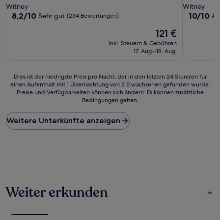
Sterne-
Sterne-
Witney
Witney
Unterkunft
Unterkunf
8.2
10.0
8,2/10
10/10
Sehr gut
Au
(234 Bewertungen)
von
von
Der
121 €
10,
10,
Preis
Sehr
Außergewö
inkl. Steuern & Gebühren
beträgt
gut,
(1
17. Aug.–18. Aug.
121 €
(234
Bewertun
Bewertungen)
Dies
Dies ist der niedrigste Preis pro Nacht, der in den letzten 24 Stunden für
einen Aufenthalt mit 1 Übernachtung von 2 Erwachsenen gefunden wurde.
ist
Preise und Verfügbarkeiten können sich ändern. Es können zusätzliche
der
Bedingungen gelten.
niedrigste
Preis
Weitere Unterkünfte anzeigen
pro
Nacht,
der
in
den
letzten
24 Stunden
für
Weiter erkunden
einen
Aufenthalt
mit
1 Übernachtung