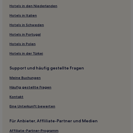
Hotels in den Niederlanden
Hotels mit Parkplatz in Montpellier
Hotels in Italien
Hotels mit Parkplatz in Cowley
Familien in Oxford
Hotels in Schweden
Lgbtqia-Freundliche in Oxford
Hotels in Portugal
Hotels mit inbegriffenem Frühstück in Reading
Hotels in Polen
Hotels mit Parkplatz in Reading
Hotels in der Türkei
Lgbtqia-Freundliche in Reading
Support und häufig gestellte Fragen
Hotels mit inbegriffenem Frühstück in Chipping Norton
Meine Buchungen
Hotels mit inbegriffenem Frühstück in Cirencester
Haustierfreundliche in Cirencester
Häufig gestellte Fragen
Hotels mit inbegriffenem Frühstück in Aylesbury
Kontakt
Business in Aylesbury
Eine Unterkunft bewerten
Haustierfreundliche in Aylesbury
Für Anbieter, Affliliate-Partner und Medien
Business in Banbury
Affiliate-Partner-Programm
Luxus in Banbury