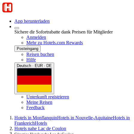
App herunterladen
Sichere dir Sofortrabatte dank Preisen für Mitglieder
Anmelden
Mehr zu Hotels.com Rewards
Posteingang
Reisen buchen
Hilfe
Deutsch · EUR · DE
Unterkunft registrieren
Meine Reisen
Feedback
Hotels in Monflanquin
Hotels in Nouvelle-Aquitaine
Hotels in
Frankreich
Hotels
Hotels nahe Lac de Coulon