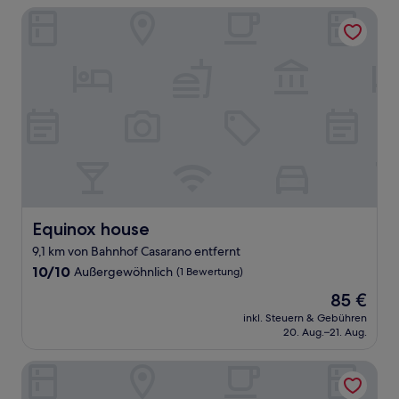
Equinox house
Equinox house
Equinox house
9,1 km von Bahnhof Casarano entfernt
10.0
10/10
Außergewöhnlich
(1 Bewertung)
von
Der
85 €
10,
Preis
Außergewöhnlich,
inkl. Steuern & Gebühren
beträgt
20. Aug.–21. Aug.
(1
85 €
Bewertung)
Masseria Saietti