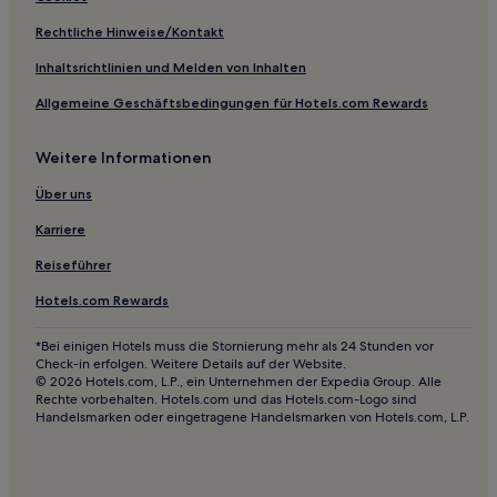
Hotels mit Parkplatz in Cutrofiano
Rechtliche Hinweise/Kontakt
Haustierfreundliche in Collepasso
Inhaltsrichtlinien und Melden von Inhalten
Familien in Presicce
Allgemeine Geschäftsbedingungen für Hotels.com Rewards
Hotels mit Pool in Alezio
Weitere Informationen
Marittima Hotels
Castro Hotels
Über uns
Pizzo Hotels
Karriere
Alliste Hotels
Reiseführer
Racale Hotels
Hotels.com Rewards
Ortelle Hotels
*Bei einigen Hotels muss die Stornierung mehr als 24 Stunden vor
Gallipoli Hotels
Check-in erfolgen. Weitere Details auf der Website.
© 2026 Hotels.com, L.P., ein Unternehmen der Expedia Group. Alle
Hotels nahe Pali Tower Beach
Rechte vorbehalten. Hotels.com und das Hotels.com-Logo sind
Handelsmarken oder eingetragene Handelsmarken von Hotels.com, L.P.
Hotels nahe Salve-Ruggiano Station
Parabita Hotels
Hotels nahe Pazzi