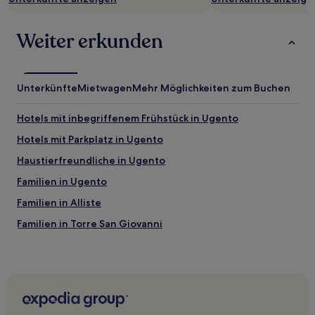
können
zusätzliche
Bedingungen
Weiter erkunden
gelten.
Unterkünfte
Mietwagen
Mehr Möglichkeiten zum Buchen
Hotels mit inbegriffenem Frühstück in Ugento
Hotels mit Parkplatz in Ugento
Haustierfreundliche in Ugento
Familien in Ugento
Familien in Alliste
Familien in Torre San Giovanni
Hotels mit inbegriffenem Frühstück in Torre San Giovanni
Hotels mit Pool in Presicce-Acquarica
Familien in Presicce-Acquarica
Familien in Tuglie