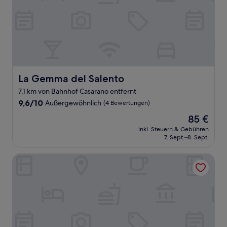
La Gemma del Salento
La Gemma del Salento
7,1 km von Bahnhof Casarano entfernt
9.6
9,6/10
Außergewöhnlich
(4 Bewertungen)
von
Der
85 €
10,
Preis
Außergewöhnlich,
inkl. Steuern & Gebühren
beträgt
7. Sept.–8. Sept.
(4
85 €
Bewertungen)
Agriturismo Paradiso