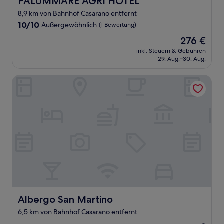
PALUMMARE AGRI HOTEL
8,9 km von Bahnhof Casarano entfernt
10.0
10/10
Außergewöhnlich
(1 Bewertung)
von
Der
276 €
10,
Preis
Außergewöhnlich,
inkl. Steuern & Gebühren
beträgt
29. Aug.–30. Aug.
(1
276 €
Bewertung)
Albergo San Martino
Albergo San Martino
Albergo San Martino
6,5 km von Bahnhof Casarano entfernt