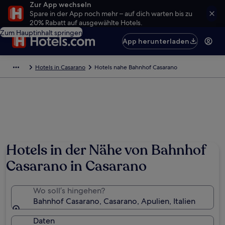
Zur App wechseln
Spare in der App noch mehr – auf dich warten bis zu
20% Rabatt auf ausgewählte Hotels.
Zum Hauptinhalt springen
App herunterladen
Hotels in Casarano
Hotels nahe Bahnhof Casarano
Hotels in der Nähe von Bahnhof
Casarano in Casarano
Wo soll’s hingehen?
Bahnhof Casarano, Casarano, Apulien, Italien
Daten