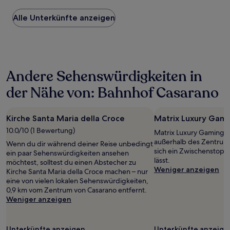
Preis
Alle Unterkünfte anzeigen
pro
Nacht,
der
in
den
letzten
Andere Sehenswürdigkeiten in
24 Stunden
für
der Nähe von: Bahnhof Casarano
einen
Aufenthalt
mit
Kirche Santa Maria della Croce
Matrix Luxury Gami
1 Übernachtung
von
10.0/10 (1 Bewertung)
Matrix Luxury Gaming Ha
2 Erwachsenen
außerhalb des Zentrums
Wenn du dir während deiner Reise unbedingt
gefunden
sich ein Zwischenstopp
ein paar Sehenswürdigkeiten ansehen
wurde.
lässt.
möchtest, solltest du einen Abstecher zu
Preise
Weniger anzeigen
Kirche Santa Maria della Croce machen – nur
und
eine von vielen lokalen Sehenswürdigkeiten,
Verfügbarkeiten
0,9 km vom Zentrum von Casarano entfernt.
können
Weniger anzeigen
sich
ändern.
Es
Unterkünfte anzeigen
Unterkünfte anzeige