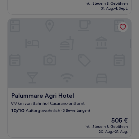
Preis
Außergewöhnlich,
inkl. Steuern & Gebühren
beträgt
31. Aug.–1. Sept.
(7
95 €
Bewertungen)
Palummare Agri Hotel
Palummare Agri Hotel
Palummare Agri Hotel
9,9 km von Bahnhof Casarano entfernt
10.0
10/10
Außergewöhnlich
(3 Bewertungen)
von
Der
505 €
10,
Preis
Außergewöhnlich,
inkl. Steuern & Gebühren
beträgt
20. Aug.–21. Aug.
(3
505 €
Bewertungen)