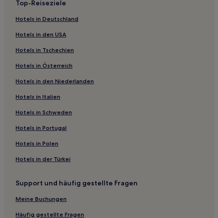
Top-Reiseziele
Haustierfreundliche in Tuglie
Hotels in Deutschland
Familien in Torre Pali
Hotels in den USA
Hotels mit inbegriffenem Frühstück in Torre Pali
Hotels in Tschechien
Familien in Posto Rosso
Hotels in Österreich
Hotels mit Pool nahe Strand von Padula Bianca
Hotels in den Niederlanden
Hotels mit Wellnessbereich in Halbinsel Salento
Hotels mit Küchenzeile in Halbinsel Salento
Hotels in Italien
Familien in Halbinsel Salento
Hotels in Schweden
Hotels mit Pool in Halbinsel Salento
Hotels in Portugal
Luxus in Halbinsel Salento
Hotels in Polen
Haustierfreundliche in Halbinsel Salento
Hotels in der Türkei
Hotels mit Parkplatz in Halbinsel Salento
Support und häufig gestellte Fragen
Strand in Halbinsel Salento
Golf in Halbinsel Salento
Meine Buchungen
Haustierfreundliche in Torre Suda
Häufig gestellte Fragen