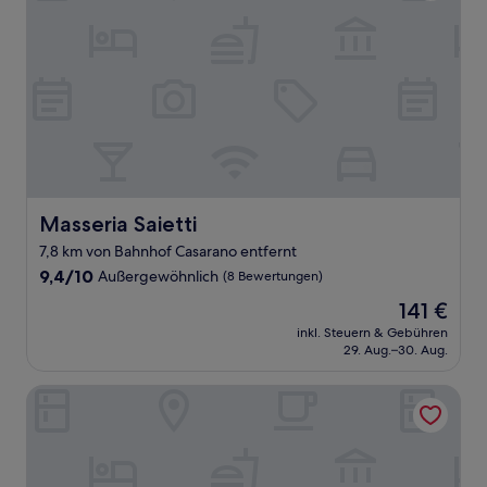
Masseria Saietti
Masseria Saietti
7,8 km von Bahnhof Casarano entfernt
9.4
9,4/10
Außergewöhnlich
(8 Bewertungen)
von
Der
141 €
10,
Preis
Außergewöhnlich,
inkl. Steuern & Gebühren
beträgt
29. Aug.–30. Aug.
(8
141 €
Bewertungen)
La Gemma del Salento