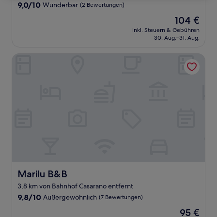
9.0
9,0/10
Wunderbar
(2 Bewertungen)
von
Der
104 €
10,
Preis
Wunderbar,
inkl. Steuern & Gebühren
beträgt
30. Aug.–31. Aug.
(2
104 €
Bewertungen)
Marilu B&B
Marilu B&B
Marilu B&B
3,8 km von Bahnhof Casarano entfernt
9.8
9,8/10
Außergewöhnlich
(7 Bewertungen)
von
Der
95 €
10,