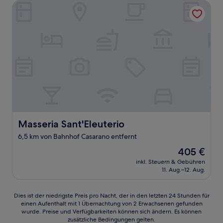
Masseria Sant'Eleuterio
Masseria Sant'Eleuterio
Masseria Sant'Eleuterio
6,5 km von Bahnhof Casarano entfernt
Der
405 €
Preis
inkl. Steuern & Gebühren
beträgt
11. Aug.–12. Aug.
405 €
Dies
Dies ist der niedrigste Preis pro Nacht, der in den letzten 24 Stunden für
einen Aufenthalt mit 1 Übernachtung von 2 Erwachsenen gefunden
ist
wurde. Preise und Verfügbarkeiten können sich ändern. Es können
der
zusätzliche Bedingungen gelten.
niedrigste