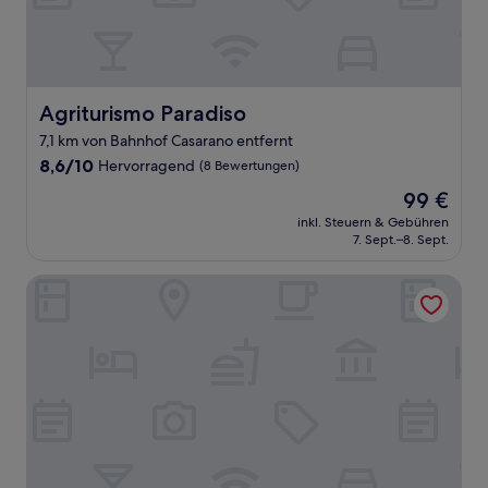
Agriturismo Paradiso
Agriturismo Paradiso
7,1 km von Bahnhof Casarano entfernt
8.6
8,6/10
Hervorragend
(8 Bewertungen)
von
Der
99 €
10,
Preis
Hervorragend,
inkl. Steuern & Gebühren
beträgt
7. Sept.–8. Sept.
(8
99 €
Bewertungen)
Palazzo Piccinno