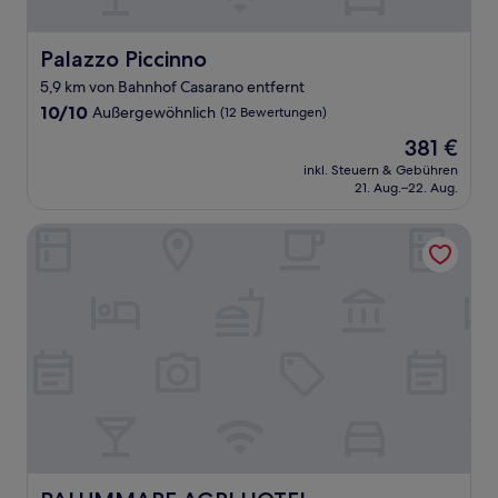
Palazzo Piccinno
Palazzo Piccinno
5,9 km von Bahnhof Casarano entfernt
10.0
10/10
Außergewöhnlich
(12 Bewertungen)
von
Der
381 €
10,
Preis
Außergewöhnlich,
inkl. Steuern & Gebühren
beträgt
21. Aug.–22. Aug.
(12
381 €
Bewertungen)
PALUMMARE AGRI HOTEL
PALUMMARE AGRI HOTEL