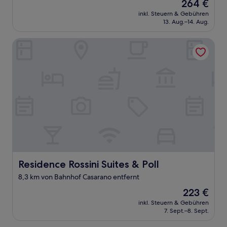
Der
264 €
Preis
inkl. Steuern & Gebühren
beträgt
13. Aug.–14. Aug.
264 €
Residence Rossini Suites & Poll
Residence Rossini Suites & Poll
Residence Rossini Suites & Poll
8,3 km von Bahnhof Casarano entfernt
Der
223 €
Preis
inkl. Steuern & Gebühren
beträgt
7. Sept.–8. Sept.
223 €