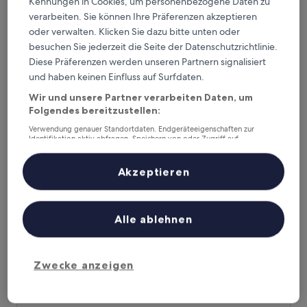
Kennungen in Cookies, um personenbezogene Daten zu
entfernt. Gästebewertung: 9,4/10 — Außergewöhnlich.
verarbeiten. Sie können Ihre Präferenzen akzeptieren
Empfohlene Unterkünfte
Preis (aufsteigend)
Ent
oder verwalten. Klicken Sie dazu bitte unten oder
besuchen Sie jederzeit die Seite der Datenschutzrichtlinie.
Deine Ausgangsbasis nahe
Diese Präferenzen werden unseren Partnern signalisiert
Bahnhof Casarano
und haben keinen Einfluss auf Surfdaten.
Wir und unsere Partner verarbeiten Daten, um
Folgendes bereitzustellen:
Hotel Vico Regio
Verwendung genauer Standortdaten. Endgeräteeigenschaften zur
Identifikation aktiv abfragen. Speichern von oder Zugriff auf
Informationen auf einem Endgerät. Personalisierte Werbung und
Inhalte, Messung von Werbeleistung und der Performance von Inhalten,
Zielgruppenforschung sowie Entwicklung und Verbesserung von
Akzeptieren
Angeboten.
Liste der Partner (Lieferanten)
Alle ablehnen
Zwecke anzeigen
Hotel Vico Regio
Hotel Vico Regio
0,9 km von Bahnhof Casarano entfernt