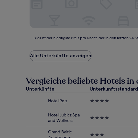
Dies
Dies ist der niedrigste Preis pro Nacht, der in den letzten 
ist
der
niedrigste
Alle Unterkünfte anzeigen
Preis
pro
Nacht,
der
Vergleiche beliebte Hotels in
in
den
Unterkünfte
Unterkunftsstandard
letzten
24 Stunden
Hotel Rejs
4.0-
für
Sterne-
einen
Unterkunft
Hotel Lubicz Spa
Aufenthalt
4.0-
and Wellness
mit
Sterne-
1 Übernachtung
Unterkunft
Grand Baltic
von
3.0-
Apartments
2 Erwachsenen