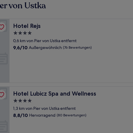
er von Ustka
Hotel Rejs
Hotel Rejs
4.0-
Sterne-
0,6 km von Pier von Ustka entfernt
Unterkunft
9.6
9,6/10
Außergewöhnlich
(76 Bewertungen)
von
10,
Außergewöhnlich,
(76
Bewertungen)
Hotel Lubicz Spa and Wellness
Hotel Lubicz Spa and Wellness
4.0-
Sterne-
1,3 km von Pier von Ustka entfernt
Unterkunft
8.8
8,8/10
Hervorragend
(80 Bewertungen)
von
10,
Hervorragend,