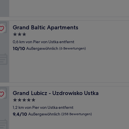
(80
Bewertungen)
Grand Baltic Apartments
Grand Baltic Apartments
3.0-
Sterne-
0,6 km von Pier von Ustka entfernt
Unterkunft
10.0
10/10
Außergewöhnlich
(6 Bewertungen)
von
10,
Außergewöhnlich,
(6
Bewertungen)
Grand Lubicz - Uzdrowisko Ustka
Grand Lubicz - Uzdrowisko Ustka
5.0-
Sterne-
1,2 km von Pier von Ustka entfernt
Unterkunft
9.4
9,4/10
Außergewöhnlich
(258 Bewertungen)
von
10,