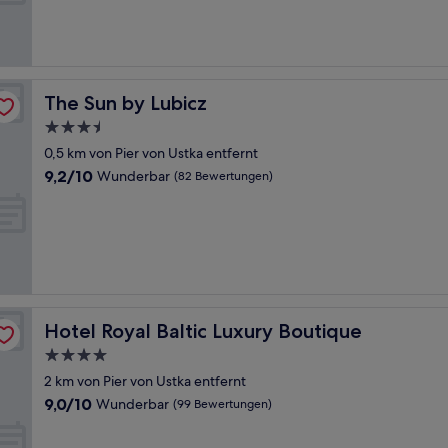
Außergewöhnlich,
(258
Bewertungen)
The Sun by Lubicz
The Sun by Lubicz
3.5-
Sterne-
0,5 km von Pier von Ustka entfernt
Unterkunft
9.2
9,2/10
Wunderbar
(82 Bewertungen)
von
10,
Wunderbar,
(82
Bewertungen)
Hotel Royal Baltic Luxury Boutique
Hotel Royal Baltic Luxury Boutique
4.0-
Sterne-
2 km von Pier von Ustka entfernt
Unterkunft
9.0
9,0/10
Wunderbar
(99 Bewertungen)
von
10,