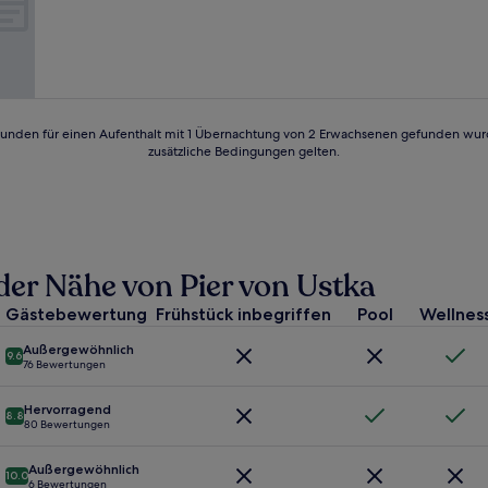
10,
Sehr
gut,
(15
Bewertungen)
24 Stunden für einen Aufenthalt mit 1 Übernachtung von 2 Erwachsenen gefunden wu
zusätzliche Bedingungen gelten.
 der Nähe von Pier von Ustka
Gästebewertung
Frühstück inbegriffen
Pool
Wellnes
Außergewöhnlich
9.6
76 Bewertungen
Hervorragend
8.8
80 Bewertungen
Außergewöhnlich
10.0
6 Bewertungen