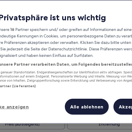
 Privatsphäre ist uns wichtig
nsere
16
Partner speichern und/ oder greifen auf Informationen auf ein
eindeutige Kennungen in Cookies, um personenbezogene Daten zu verarb
e Präferenzen akzeptieren oder verwalten. Klicken Sie dazu bitte unten
ie jederzeit die Seite der Datenschutzrichtlinie. Diese Präferenzen we
ignalisiert und haben keinen Einfluss auf Surfdaten.
unsere Partner verarbeiten Daten, um Folgendes bereitzustelle
Verdiene Prämien für jede
wahrgenommene Übernachtung
enauer Standortdaten. Endgeräteeigenschaften zur Identifikation aktiv abfragen. Spei
Informationen auf einem Endgerät. Personalisierte Werbung und Inhalte, Messung von We
ance von Inhalten, Zielgruppenforschung sowie Entwicklung und Verbesserung von Ange
Partner (Lieferanten)
ke anzeigen
Alle ablehnen
Akze
Morgen
Dieses Wochenende
7. Aug. - 8. Aug.
7. Aug. - 9. Aug.
Preis (aufsteigend)
Entfernung