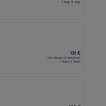
beträgt
7. Aug.–8. Aug.
422 €
Der
131 €
Preis
inkl. Steuern & Gebühren
beträgt
1. Sept.–2. Sept.
131 €