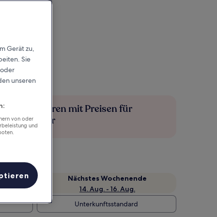
em Gerät zu,
eiten. Sie
 oder
rden unseren
n:
Mehr sparen mit Preisen für
Mitglieder
chern von oder
rbeleistung und
boten.
ptieren
Nächstes Wochenende
14. Aug. - 16. Aug.
Unterkunftsstandard