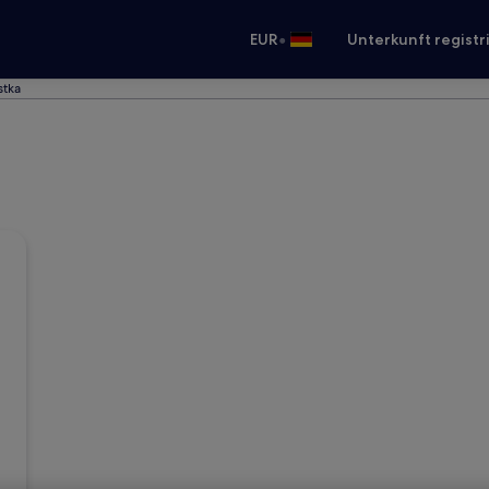
•
EUR
Unterkunft registr
stka