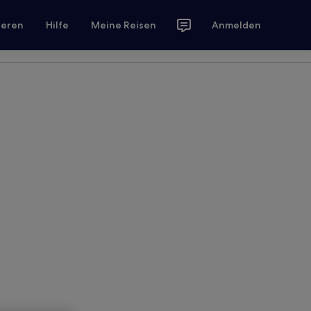
ieren
Hilfe
Meine Reisen
Anmelden