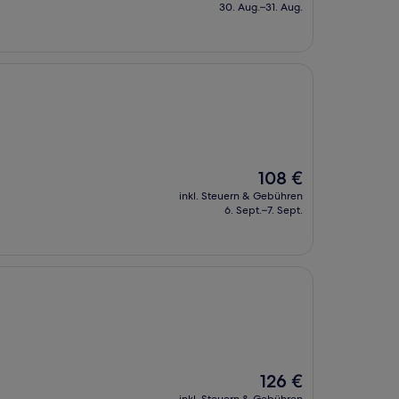
beträgt
30. Aug.–31. Aug.
129 €
Der
108 €
Preis
inkl. Steuern & Gebühren
beträgt
6. Sept.–7. Sept.
108 €
Der
126 €
Preis