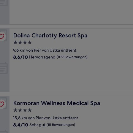
Dolina Charlotty Resort Spa
Dolina Charlotty Resort Spa
4.0-
Sterne-
9,6 km von Pier von Ustka entfernt
Unterkunft
8.6
8,6/10
Hervorragend
(109 Bewertungen)
von
10,
Hervorragend,
(109
Bewertungen)
Kormoran Wellness Medical Spa
Kormoran Wellness Medical Spa
4.0-
Sterne-
15,6 km von Pier von Ustka entfernt
Unterkunft
8.4
8,4/10
Sehr gut
(15 Bewertungen)
von