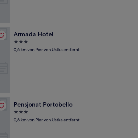
Wunderbar,
(99
Bewertungen)
Armada Hotel
Armada Hotel
3.0-
Sterne-
0,6 km von Pier von Ustka entfernt
Unterkunft
Pensjonat Portobello
Pensjonat Portobello
3.0-
Sterne-
0,6 km von Pier von Ustka entfernt
Unterkunft