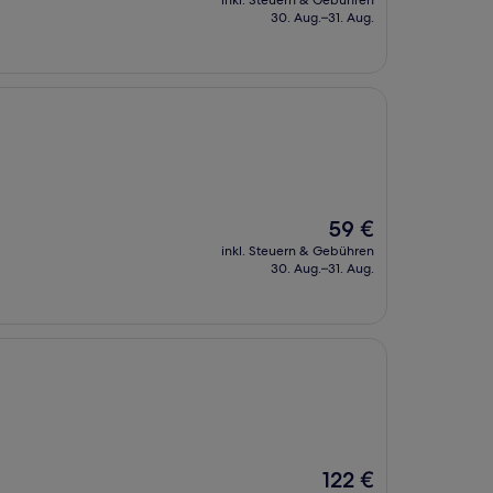
inkl. Steuern & Gebühren
beträgt
30. Aug.–31. Aug.
126 €
Der
59 €
Preis
inkl. Steuern & Gebühren
beträgt
30. Aug.–31. Aug.
59 €
Der
122 €