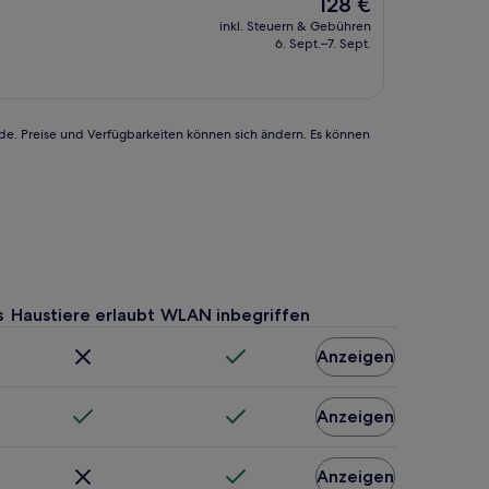
Der
128 €
Preis
inkl. Steuern & Gebühren
beträgt
6. Sept.–7. Sept.
128 €
rde. Preise und Verfügbarkeiten können sich ändern. Es können
s
Haustiere erlaubt
WLAN inbegriffen
Anzeigen
Anzeigen
Anzeigen