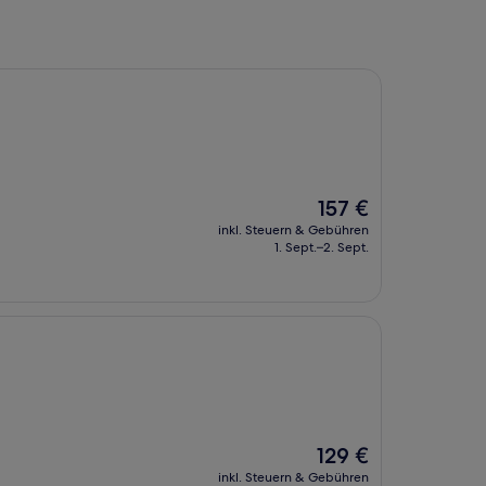
Der
157 €
Preis
inkl. Steuern & Gebühren
beträgt
1. Sept.–2. Sept.
157 €
Der
129 €
Preis
inkl. Steuern & Gebühren