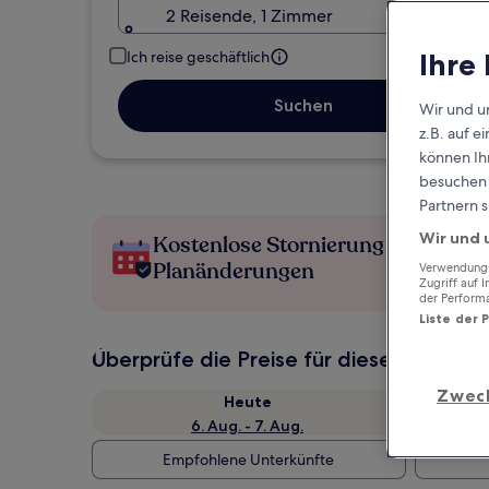
2 Reisende, 1 Zimmer
Ihre
Ich reise geschäftlich
Suchen
Wir und u
z.B. auf 
können Ihr
besuchen S
Partnern s
Wir und 
Kostenlose Stornierung bei
Planänderungen
Verwendung g
Zugriff auf 
der Perform
Liste der 
Überprüfe die Preise für diese Daten
Zwec
Heute
6. Aug. - 7. Aug.
Empfohlene Unterkünfte