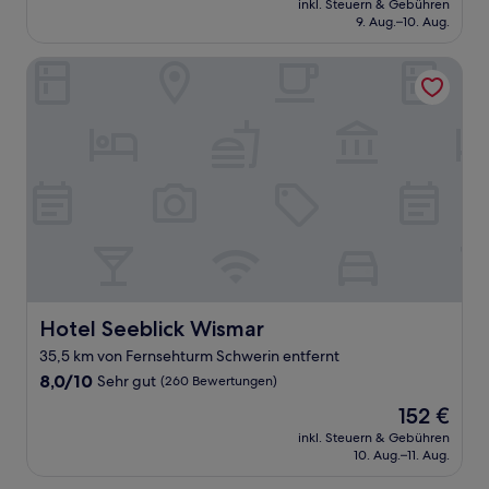
Sehr
inkl. Steuern & Gebühren
beträgt
9. Aug.–10. Aug.
gut,
125 €
(275
Bewertungen)
Hotel Seeblick Wismar
Hotel Seeblick Wismar
Hotel Seeblick Wismar
35,5 km von Fernsehturm Schwerin entfernt
8.0
8,0/10
Sehr gut
(260 Bewertungen)
von
Der
152 €
10,
Preis
Sehr
inkl. Steuern & Gebühren
beträgt
10. Aug.–11. Aug.
gut,
152 €
(260