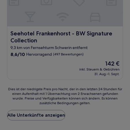
Seehotel Frankenhorst - BW Signature Collection
Seehotel Frankenhorst - BW Signature
Collection
9,3 km von Fernsehturm Schwerin entfernt
8.6
8,6/10
Hervorragend
(497 Bewertungen)
von
Der
142 €
10,
Preis
Hervorragend,
inkl. Steuern & Gebühren
beträgt
31. Aug.–1. Sept.
(497
142 €
Bewertungen)
Dies
Dies ist der niedrigste Preis pro Nacht, der in den letzten 24 Stunden für
einen Aufenthalt mit 1 Übernachtung von 2 Erwachsenen gefunden
ist
wurde. Preise und Verfügbarkeiten können sich ändern. Es können
der
zusätzliche Bedingungen gelten.
niedrigste
Preis
Alle Unterkünfte anzeigen
pro
Nacht,
der