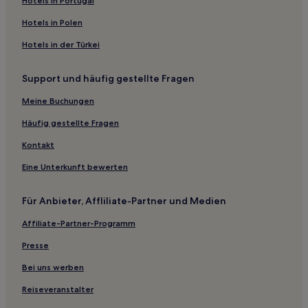
Hotels in Portugal
Hotels mit inbegriffenem Frühstück in Mecklenburg-
Hotels in Polen
Vorpommern
Hotels in der Türkei
Haustierfreundliche in Dobbin-Linstow
Hotels mit Parkplatz in Nossentiner Hütte
Support und häufig gestellte Fragen
Familien in Wismar
Meine Buchungen
Hotels mit Parkplatz in Alt Schwerin
Häufig gestellte Fragen
Familien in Kühlungsborn Ost
Kontakt
Familien in Ostseebad Boltenhagen
Eine Unterkunft bewerten
Hotels mit Wellnessbereich in Ostseebad Boltenhagen
Haustierfreundliche in Altstadt Wismar
Für Anbieter, Affliliate-Partner und Medien
Hotels mit Parkplatz in Wendorf
Affiliate-Partner-Programm
Hotels mit Küchenzeile in Landkreis Rostock
Presse
Haustierfreundliche in Landkreis Rostock
Bei uns werben
Familien in Landkreis Rostock
Reiseveranstalter
Hotels mit Parkplatz in Zierow