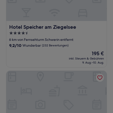
Hotel Speicher am Ziegelsee
Hotel Speicher am Ziegelsee
4.5-
Sterne-
6 km von Fernsehturm Schwerin entfernt
Unterkunft
9.2
9,2/10
Wunderbar
(232 Bewertungen)
von
Der
195 €
10,
Preis
Wunderbar,
inkl. Steuern & Gebühren
beträgt
9. Aug.–10. Aug.
(232
195 €
Bewertungen)
Weinhaus Uhle