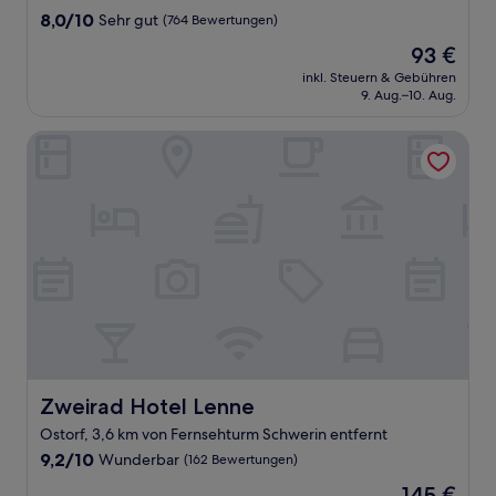
Unterkunft
8.0
8,0/10
Sehr gut
(764 Bewertungen)
von
Der
93 €
10,
Preis
Sehr
inkl. Steuern & Gebühren
beträgt
9. Aug.–10. Aug.
gut,
93 €
(764
Bewertungen)
Zweirad Hotel Lenne
Zweirad Hotel Lenne
Zweirad Hotel Lenne
Ostorf, 3,6 km von Fernsehturm Schwerin entfernt
9.2
9,2/10
Wunderbar
(162 Bewertungen)
von
Der
145 €