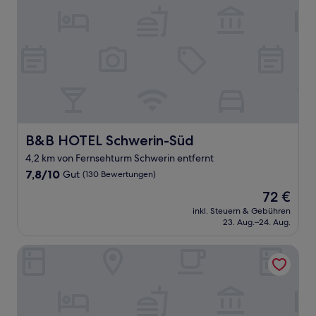
(91
Bewertungen)
B&B HOTEL Schwerin-Süd
B&B HOTEL Schwerin-Süd
4,2 km von Fernsehturm Schwerin entfernt
7.8
7,8/10
Gut
(130 Bewertungen)
von
Der
72 €
10,
Preis
Gut,
inkl. Steuern & Gebühren
beträgt
23. Aug.–24. Aug.
(130
72 €
Bewertungen)
Weinhaus Wöhler