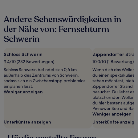
in
den
letzten
Andere Sehenswürdigkeiten in
24 Stunden
für
der Nähe von: Fernsehturm
einen
Aufenthalt
Schwerin
mit
1 Übernachtung
von
Schloss Schwerin
Zippendorfer Stra
2 Erwachsenen
9.4/10 (232 Bewertungen)
10.0/10 (1 Bewertung)
gefunden
wurde.
Schloss Schwerin befindet sich 0,6 km
Wenn dich das Wellenra
Preise
außerhalb des Zentrums von Schwerin,
du einen spektakuläre
und
sodass sich ein Zwischenstopp problemlos
sehen möchtest, bietet 
Verfügbarkeiten
einplanen lässt.
Zippendorfer Strand a
können
Weniger anzeigen
besuchst. Du liebst es,
sich
plätschernden Wellen z
ändern.
du hier bestens aufgeh
Es
Pinnower See und Bades
können
Weniger anzeigen
zusätzliche
Unterkünfte anzeigen
Unterkünfte anzeige
Bedingungen
gelten.