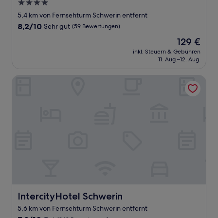
4.0-
Sterne-
5,4 km von Fernsehturm Schwerin entfernt
Unterkunft
8.2
8,2/10
Sehr gut
(59 Bewertungen)
von
Der
129 €
10,
Preis
Sehr
inkl. Steuern & Gebühren
beträgt
11. Aug.–12. Aug.
gut,
129 €
(59
Bewertungen)
IntercityHotel Schwerin
IntercityHotel Schwerin
IntercityHotel Schwerin
5,6 km von Fernsehturm Schwerin entfernt