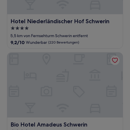
Hotel Niederländischer Hof Schwerin
Hotel Niederländischer Hof Schwerin
4.0-
Sterne-
5,5 km von Fernsehturm Schwerin entfernt
Unterkunft
9.2
9,2/10
Wunderbar
(220 Bewertungen)
von
10,
Bio Hotel Amadeus Schwerin
Wunderbar,
(220
Bewertungen)
Bio Hotel Amadeus Schwerin
Bio Hotel Amadeus Schwerin