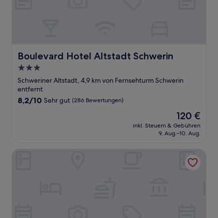
Boulevard Hotel Altstadt Schwerin
Boulevard Hotel Altstadt Schwerin
3.0-
Sterne-
Schweriner Altstadt, 4,9 km von Fernsehturm Schwerin
Unterkunft
entfernt
8.2
8,2/10
Sehr gut
(286 Bewertungen)
von
Der
120 €
10,
Preis
Sehr
inkl. Steuern & Gebühren
beträgt
9. Aug.–10. Aug.
gut,
120 €
(286
Bewertungen)
Hotel Speicher am Ziegelsee