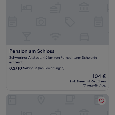
Pension am Schloss
Pension am Schloss
Schweriner Altstadt, 4,9 km von Fernsehturm Schwerin
entfernt
8.2
8,2/10
Sehr gut
(165 Bewertungen)
von
Der
104 €
10,
Preis
Sehr
inkl. Steuern & Gebühren
beträgt
17. Aug.–18. Aug.
gut,
104 €
(165
Bewertungen)
Alcor Hotel Feriendorf an der Ostsee