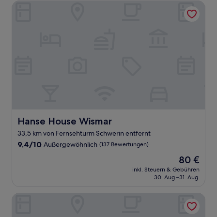
Bewertungen)
Hanse House Wismar
Hanse House Wismar
Hanse House Wismar
33,5 km von Fernsehturm Schwerin entfernt
9.4
9,4/10
Außergewöhnlich
(137 Bewertungen)
von
Der
80 €
10,
Preis
Außergewöhnlich,
inkl. Steuern & Gebühren
beträgt
30. Aug.–31. Aug.
(137
80 €
Bewertungen)
Pension am Schloss