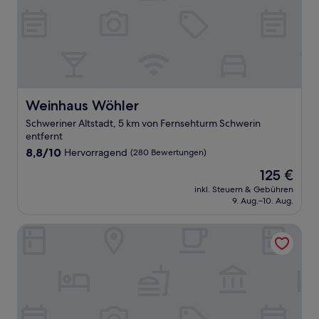
Weinhaus Wöhler
Weinhaus Wöhler
Schweriner Altstadt, 5 km von Fernsehturm Schwerin
entfernt
8.8
8,8/10
Hervorragend
(280 Bewertungen)
von
Der
125 €
10,
Preis
Hervorragend,
inkl. Steuern & Gebühren
beträgt
9. Aug.–10. Aug.
(280
125 €
Bewertungen)
Boulevard Hotel Altstadt Schwerin