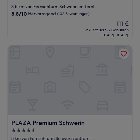
Sterne-
3,5 km von Fernsehturm Schwerin entfernt
Unterkunft
8.8
8,8/10
Hervorragend
(102 Bewertungen)
von
Der
111 €
10,
Preis
Hervorragend,
inkl. Steuern & Gebühren
beträgt
10. Aug.–11. Aug.
(102
111 €
Bewertungen)
PLAZA Premium Schwerin
PLAZA Premium Schwerin
PLAZA Premium Schwerin
4.5-
Sterne-
5 km von Fernsehturm Schwerin entfernt