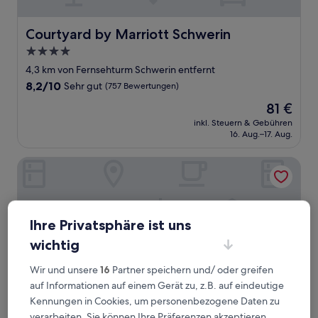
Courtyard by Marriott Schwerin
Courtyard by Marriott Schwerin
4.0-
Sterne-
4,3 km von Fernsehturm Schwerin entfernt
Unterkunft
8.2
8,2/10
Sehr gut
(757 Bewertungen)
von
Der
81 €
10,
Preis
Sehr
inkl. Steuern & Gebühren
beträgt
16. Aug.–17. Aug.
gut,
81 €
(757
Bewertungen)
Das Fritz Hotel
Ihre Privatsphäre ist uns
wichtig
Wir und unsere
16
Partner speichern und/ oder greifen
auf Informationen auf einem Gerät zu, z.B. auf eindeutige
Kennungen in Cookies, um personenbezogene Daten zu
verarbeiten. Sie können Ihre Präferenzen akzeptieren