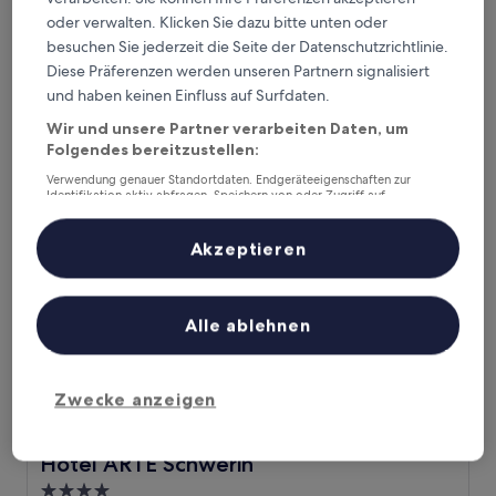
Das Fritz Hotel
Das Fritz Hotel
oder verwalten. Klicken Sie dazu bitte unten oder
besuchen Sie jederzeit die Seite der Datenschutzrichtlinie.
3,6 km von Fernsehturm Schwerin entfernt
Diese Präferenzen werden unseren Partnern signalisiert
9.0
9,0/10
Wunderbar
(17 Bewertungen)
von
und haben keinen Einfluss auf Surfdaten.
Der
177 €
10,
Preis
Wir und unsere Partner verarbeiten Daten, um
Wunderbar,
inkl. Steuern & Gebühren
beträgt
Folgendes bereitzustellen:
9. Aug.–10. Aug.
(17
177 €
Bewertungen)
Verwendung genauer Standortdaten. Endgeräteeigenschaften zur
Hotel ARTE Schwerin
Identifikation aktiv abfragen. Speichern von oder Zugriff auf
Informationen auf einem Endgerät. Personalisierte Werbung und
Inhalte, Messung von Werbeleistung und der Performance von Inhalten,
Zielgruppenforschung sowie Entwicklung und Verbesserung von
Akzeptieren
Angeboten.
Liste der Partner (Lieferanten)
Alle ablehnen
Zwecke anzeigen
Hotel ARTE Schwerin
Hotel ARTE Schwerin
4.0-