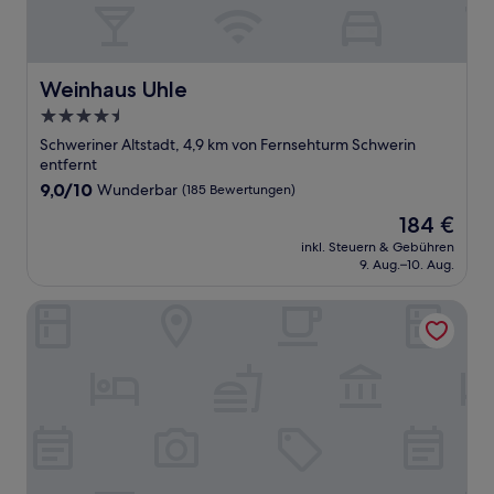
Weinhaus Uhle
Weinhaus Uhle
4.5-
Sterne-
Schweriner Altstadt, 4,9 km von Fernsehturm Schwerin
Unterkunft
entfernt
9.0
9,0/10
Wunderbar
(185 Bewertungen)
von
Der
184 €
10,
Preis
Wunderbar,
inkl. Steuern & Gebühren
beträgt
9. Aug.–10. Aug.
(185
184 €
Bewertungen)
Hotel Niederländischer Hof Schwerin