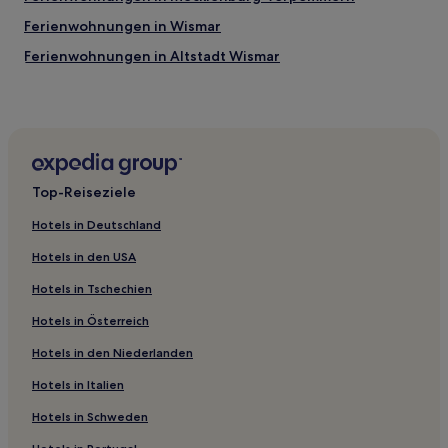
Ferienwohnungen in Wismar
Ferienwohnungen in Altstadt Wismar
Ferienwohnungen in Ostseebad Kühlungsborn
Familien in Schwerin
Business in Schwerin
Haustierfreundliche in Redewisch
Top-Reiseziele
Familien in Redewisch
Hotels in Deutschland
Familien in Rerik
Hotels in den USA
Haustierfreundliche in Rerik
Hotels in Tschechien
Strand in Mecklenburg-Vorpommern
Hotels in Österreich
Hotels mit Pool in Mecklenburg-Vorpommern
Hotels in den Niederlanden
Hotels mit Parkplatz in Mecklenburg-Vorpommern
Familien in Mecklenburg-Vorpommern
Hotels in Italien
Hotels mit Küchenzeile in Mecklenburg-Vorpommern
Hotels in Schweden
Business in Mecklenburg-Vorpommern