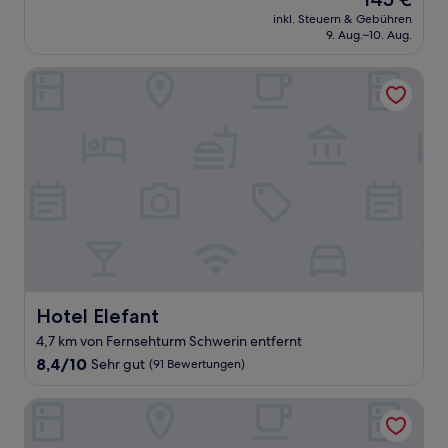
10,
Preis
Wunderbar,
inkl. Steuern & Gebühren
beträgt
9. Aug.–10. Aug.
(162
145 €
Bewertungen)
Hotel Elefant
Hotel Elefant
Hotel Elefant
4,7 km von Fernsehturm Schwerin entfernt
8.4
8,4/10
Sehr gut
(91 Bewertungen)
von
10,
B&B HOTEL Schwerin-Süd
Sehr
gut,