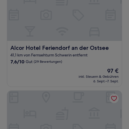
Alcor Hotel Feriendorf an der Ostsee
Alcor Hotel Feriendorf an der Ostsee
41,1 km von Fernsehturm Schwerin entfernt
7.6
7,6/10
Gut
(29 Bewertungen)
von
Der
97 €
10,
Preis
Gut,
inkl. Steuern & Gebühren
beträgt
6. Sept.–7. Sept.
(29
97 €
Bewertungen)
Seehotel Frankenhorst - BW Signature Collection