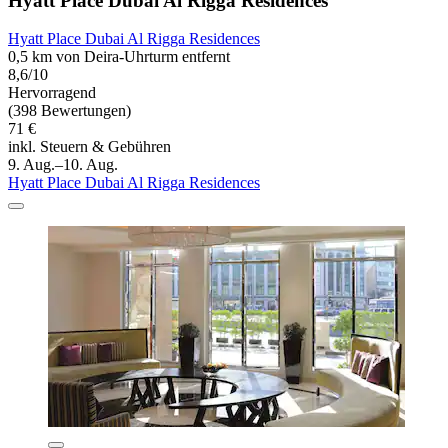
Hyatt Place Dubai Al Rigga Residences
Hyatt Place Dubai Al Rigga Residences
0,5 km von Deira-Uhrturm entfernt
8,6/10
Hervorragend
(398 Bewertungen)
71 €
inkl. Steuern & Gebühren
9. Aug.–10. Aug.
Hyatt Place Dubai Al Rigga Residences