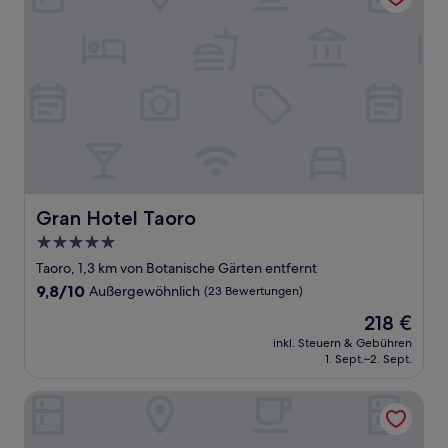
Gran Hotel Taoro
Gran Hotel Taoro
5.0-
Sterne-
Taoro, 1,3 km von Botanische Gärten entfernt
Unterkunft
9.8
9,8/10
Außergewöhnlich
(23 Bewertungen)
von
Der
218 €
10,
Preis
Außergewöhnlich,
inkl. Steuern & Gebühren
beträgt
1. Sept.–2. Sept.
(23
218 €
Bewertungen)
Hotel Rural Orotava