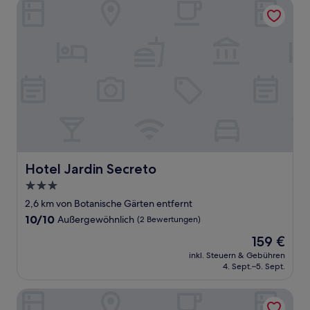
Hotel Jardin Secreto
Hotel Jardin Secreto
Hotel Jardin Secreto
3.0-
Sterne-
2,6 km von Botanische Gärten entfernt
Unterkunft
10.0
10/10
Außergewöhnlich
(2 Bewertungen)
von
Der
159 €
10,
Preis
Außergewöhnlich,
inkl. Steuern & Gebühren
beträgt
4. Sept.–5. Sept.
(2
159 €
Bewertungen)
Gran Hotel Taoro