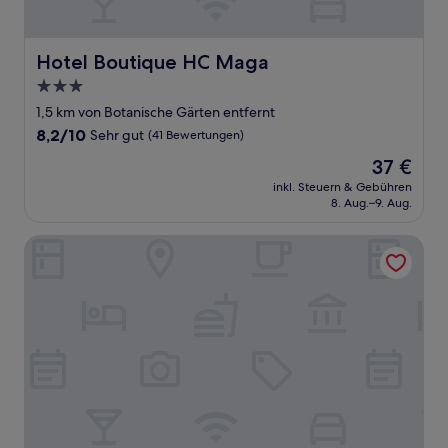
Hotel Boutique HC Maga
Hotel Boutique HC Maga
3.0-
Sterne-
1,5 km von Botanische Gärten entfernt
Unterkunft
8.2
8,2/10
Sehr gut
(41 Bewertungen)
von
Der
37 €
10,
Preis
Sehr
inkl. Steuern & Gebühren
beträgt
8. Aug.–9. Aug.
gut,
37 €
(41
Bewertungen)
Radisson Resort & Residences Tenerife - Adults Only