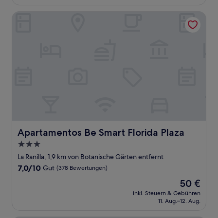
48 €
Bewertungen)
Apartamentos Be Smart Florida Plaza
Apartamentos Be Smart Florida Plaza
Apartamentos Be Smart Florida Plaza
3.0-
Sterne-
La Ranilla, 1,9 km von Botanische Gärten entfernt
Unterkunft
7.0
7,0/10
Gut
(378 Bewertungen)
von
Der
50 €
10,
Preis
Gut,
inkl. Steuern & Gebühren
beträgt
11. Aug.–12. Aug.
(378
50 €
Bewertungen)