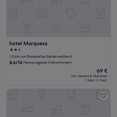
hotel Marquesa
hotel Marquesa
2.5-
Sterne-
1,5 km von Botanische Gärten entfernt
Unterkunft
8.6
8,6/10
Hervorragend
(4 Bewertungen)
von
Der
69 €
10,
Preis
Hervorragend,
inkl. Steuern & Gebühren
beträgt
1. Sept.–2. Sept.
(4
69 €
Bewertungen)
Hotel Tigaiga