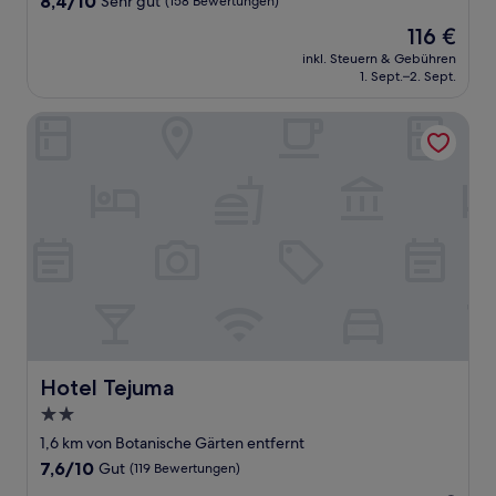
8,4/10
Sehr gut
(158 Bewertungen)
von
Der
116 €
10,
Preis
Sehr
inkl. Steuern & Gebühren
beträgt
1. Sept.–2. Sept.
gut,
116 €
(158
Bewertungen)
Hotel Tejuma
Hotel Tejuma
Hotel Tejuma
2.0-
Sterne-
1,6 km von Botanische Gärten entfernt
Unterkunft
7.6
7,6/10
Gut
(119 Bewertungen)
von