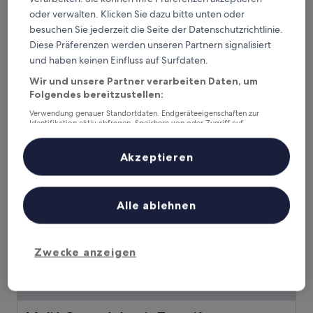
oder verwalten. Klicken Sie dazu bitte unten oder
TUI Blue Atlantic Hills
TUI Blue Atlantic Hills
besuchen Sie jederzeit die Seite der Datenschutzrichtlinie.
4.0-
Diese Präferenzen werden unseren Partnern signalisiert
Sterne-
Taoro, 1,2 km von Botanische Gärten entfernt
und haben keinen Einfluss auf Surfdaten.
Unterkunft
9.0
9,0/10
Wunderbar
(36 Bewertungen)
Wir und unsere Partner verarbeiten Daten, um
von
Der
119 €
Folgendes bereitzustellen:
10,
Preis
Wunderbar,
inkl. Steuern & Gebühren
Verwendung genauer Standortdaten. Endgeräteeigenschaften zur
beträgt
24. Aug.–25. Aug.
(36
Identifikation aktiv abfragen. Speichern von oder Zugriff auf
119 €
Informationen auf einem Endgerät. Personalisierte Werbung und
Bewertungen)
Inhalte, Messung von Werbeleistung und der Performance von Inhalten,
Meliá Costa Atlantis Tenerife
Zielgruppenforschung sowie Entwicklung und Verbesserung von
Akzeptieren
Angeboten.
Liste der Partner (Lieferanten)
Alle ablehnen
Zwecke anzeigen