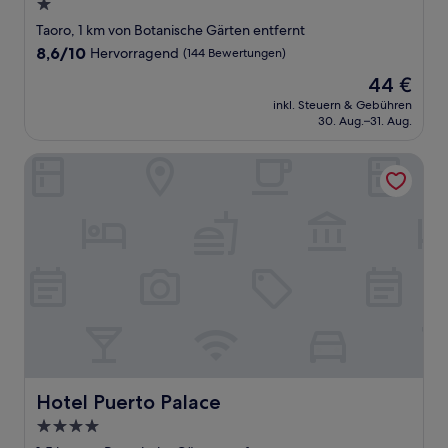
1.0-
Stern-
Taoro, 1 km von Botanische Gärten entfernt
Unterkunft
8.6
8,6/10
Hervorragend
(144 Bewertungen)
von
Der
44 €
10,
Preis
Hervorragend,
inkl. Steuern & Gebühren
beträgt
30. Aug.–31. Aug.
(144
44 €
Bewertungen)
Hotel Puerto Palace
Hotel Puerto Palace
Hotel Puerto Palace
4.0-