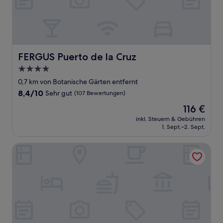
FERGUS Puerto de la Cruz
FERGUS Puerto de la Cruz
4.0-
Sterne-
0,7 km von Botanische Gärten entfernt
Unterkunft
8.4
8,4/10
Sehr gut
(107 Bewertungen)
von
Der
116 €
10,
Preis
Sehr
inkl. Steuern & Gebühren
beträgt
1. Sept.–2. Sept.
gut,
116 €
(107
Bewertungen)
Hotel Monopol