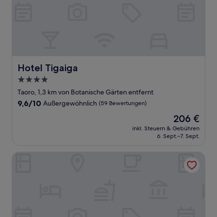
Hotel Tigaiga
Hotel Tigaiga
4.0-
Sterne-
Taoro, 1,3 km von Botanische Gärten entfernt
Unterkunft
9.6
9,6/10
Außergewöhnlich
(59 Bewertungen)
von
Der
206 €
10,
Preis
Außergewöhnlich,
inkl. Steuern & Gebühren
beträgt
6. Sept.–7. Sept.
(59
206 €
Bewertungen)
FERGUS Puerto de la Cruz