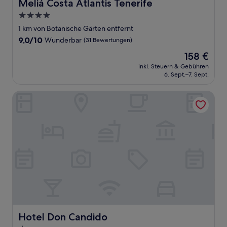
Meliá Costa Atlantis Tenerife
Meliá Costa Atlantis Tenerife
4.0-
Sterne-
1 km von Botanische Gärten entfernt
Unterkunft
9.0
9,0/10
Wunderbar
(31 Bewertungen)
von
Der
158 €
10,
Preis
Wunderbar,
inkl. Steuern & Gebühren
beträgt
6. Sept.–7. Sept.
(31
158 €
Bewertungen)
Hotel Don Candido
Hotel Don Candido
Hotel Don Candido