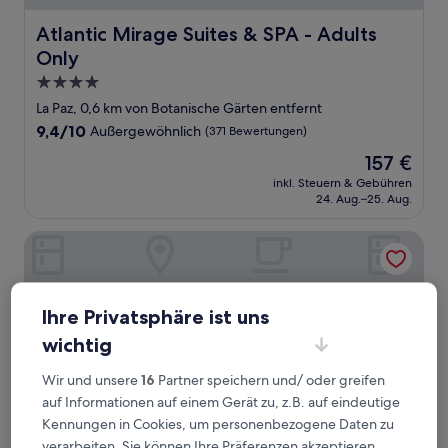
Atlantic Mirage Suites & SPA - Adults Only
Atlantic Mirage Suites & SPA - Adults
Only
4.0-
Sterne-
La Paz, 0,6 km von Botanische Gärten entfernt
Unterkunft
9.4
9,4/10
Außergewöhnlich
(371 Bewertungen)
von
Der
157 €
10,
Preis
Außergewöhnlich,
inkl. Steuern & Gebühren
beträgt
24. Aug.–25. Aug.
(371
157 €
Bewertungen)
TUI Blue Atlantic Hills
Ihre Privatsphäre ist uns
wichtig
Wir und unsere
16
Partner speichern und/ oder greifen
auf Informationen auf einem Gerät zu, z.B. auf eindeutige
Kennungen in Cookies, um personenbezogene Daten zu
verarbeiten. Sie können Ihre Präferenzen akzeptieren