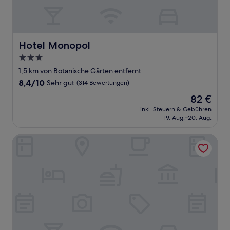
Hotel Monopol
Hotel Monopol
3.0-
Sterne-
1,5 km von Botanische Gärten entfernt
Unterkunft
8.4
8,4/10
Sehr gut
(314 Bewertungen)
von
Der
82 €
10,
Preis
Sehr
inkl. Steuern & Gebühren
beträgt
19. Aug.–20. Aug.
gut,
82 €
(314
Bewertungen)
Hotel Boutique HC Maga