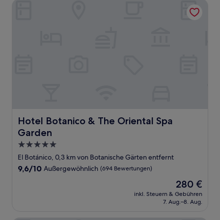
Hotel Botanico & The Oriental Spa Garden
Hotel Botanico & The Oriental Spa Garden
Hotel Botanico & The Oriental Spa
Garden
5.0-
Sterne-
El Botánico, 0,3 km von Botanische Gärten entfernt
Unterkunft
9.6
9,6/10
Außergewöhnlich
(694 Bewertungen)
von
Der
280 €
10,
Preis
Außergewöhnlich,
inkl. Steuern & Gebühren
beträgt
7. Aug.–8. Aug.
(694
280 €
Bewertungen)