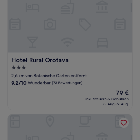
Hotel Rural Orotava
Hotel Rural Orotava
3.0-
Sterne-
2,6 km von Botanische Gärten entfernt
Unterkunft
9.2
9,2/10
Wunderbar
(73 Bewertungen)
von
Der
79 €
10,
Preis
Wunderbar,
inkl. Steuern & Gebühren
beträgt
8. Aug.–9. Aug.
(73
79 €
Bewertungen)
hotel Marquesa