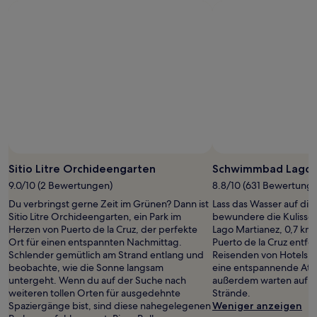
Sitio Litre Orchideengarten
Schwimmbad Lago 
9.0/10 (2 Bewertungen)
8.8/10 (631 Bewertung
Du verbringst gerne Zeit im Grünen? Dann ist
Lass das Wasser auf dic
Sitio Litre Orchideengarten, ein Park im
bewundere die Kuliss
Herzen von Puerto de la Cruz, der perfekte
Lago Martianez, 0,7 k
Ort für einen entspannten Nachmittag.
Puerto de la Cruz entfer
Schlender gemütlich am Strand entlang und
Reisenden von Hotels.
beobachte, wie die Sonne langsam
eine entspannende At
untergeht. Wenn du auf der Suche nach
außerdem warten auf B
weiteren tollen Orten für ausgedehnte
Strände.
Spaziergänge bist, sind diese nahegelegenen
Weniger anzeigen