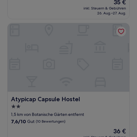
Der
35 €
10,
Preis
Gut,
inkl. Steuern & Gebühren
beträgt
26. Aug.–27. Aug.
(119
35 €
Bewertungen)
Atypicap Capsule Hostel
Atypicap Capsule Hostel
Atypicap Capsule Hostel
2.0-
Sterne-
1,5 km von Botanische Gärten entfernt
Unterkunft
7.6
7,6/10
Gut
(10 Bewertungen)
von
Der
36 €
10,
Preis