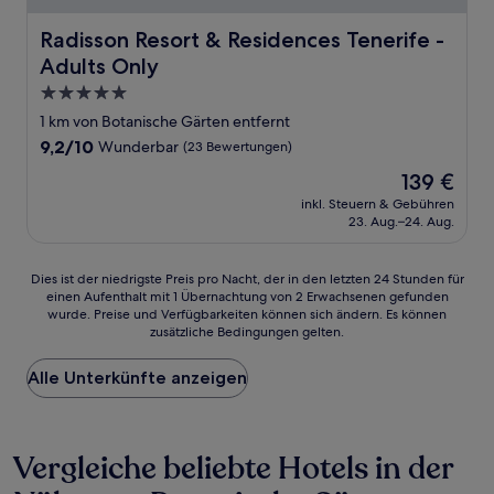
Radisson Resort & Residences Tenerife - Adults Only
Radisson Resort & Residences Tenerife -
Adults Only
5.0-
Sterne-
1 km von Botanische Gärten entfernt
Unterkunft
9.2
9,2/10
Wunderbar
(23 Bewertungen)
von
Der
139 €
10,
Preis
Wunderbar,
inkl. Steuern & Gebühren
beträgt
23. Aug.–24. Aug.
(23
139 €
Bewertungen)
Dies
Dies ist der niedrigste Preis pro Nacht, der in den letzten 24 Stunden für
einen Aufenthalt mit 1 Übernachtung von 2 Erwachsenen gefunden
ist
wurde. Preise und Verfügbarkeiten können sich ändern. Es können
der
zusätzliche Bedingungen gelten.
niedrigste
Preis
Alle Unterkünfte anzeigen
pro
Nacht,
der
in
Vergleiche beliebte Hotels in der
den
letzten