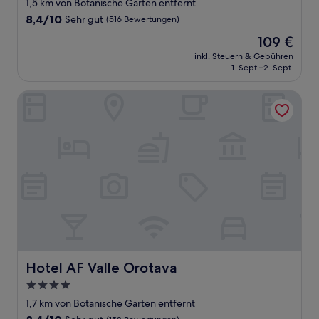
Sterne-
1,5 km von Botanische Gärten entfernt
Unterkunft
8.4
8,4/10
Sehr gut
(516 Bewertungen)
von
Der
109 €
10,
Preis
Sehr
inkl. Steuern & Gebühren
beträgt
1. Sept.–2. Sept.
gut,
109 €
(516
Bewertungen)
Hotel AF Valle Orotava
Hotel AF Valle Orotava
Hotel AF Valle Orotava
4.0-
Sterne-
1,7 km von Botanische Gärten entfernt
Unterkunft
8.4