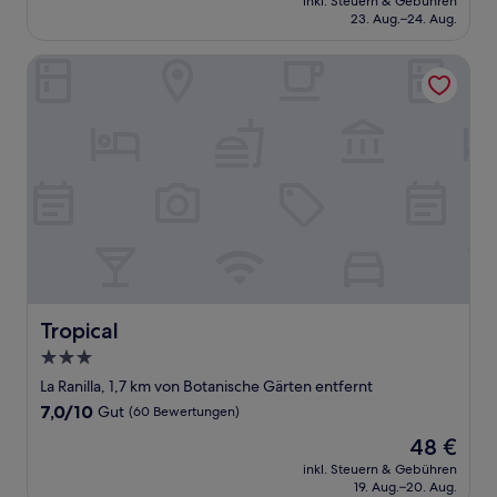
Gut,
inkl. Steuern & Gebühren
beträgt
23. Aug.–24. Aug.
(10
36 €
Bewertungen)
Tropical
Tropical
Tropical
3.0-
Sterne-
La Ranilla, 1,7 km von Botanische Gärten entfernt
Unterkunft
7.0
7,0/10
Gut
(60 Bewertungen)
von
Der
48 €
10,
Preis
Gut,
inkl. Steuern & Gebühren
beträgt
19. Aug.–20. Aug.
(60