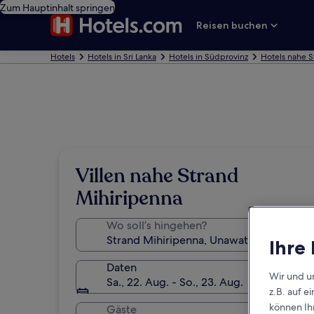
Zum Hauptinhalt springen
Reisen buchen
Hotels
Hotels in Sri Lanka
Hotels in Südprovinz
Hotels nahe S
Villen nahe Strand
Mihiripenna
Wo soll’s hingehen?
Ihre
Daten
Wir und u
Sa., 22. Aug. - So., 23. Aug.
z.B. auf 
können Ihr
Gäste