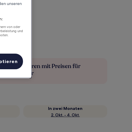
rden unseren
n:
chern von oder
rbeleistung und
boten.
ptieren
Mehr sparen mit Preisen für
Mitglieder
In zwei Monaten
2. Okt. - 4. Okt.