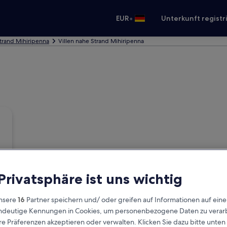
•
EUR
Unterkunft registr
trand Mihiripenna
Villen nahe Strand Mihiripenna
 Privatsphäre ist uns wichtig
nsere
16
Partner speichern und/ oder greifen auf Informationen auf ein
eindeutige Kennungen in Cookies, um personenbezogene Daten zu verarb
e Präferenzen akzeptieren oder verwalten. Klicken Sie dazu bitte unten