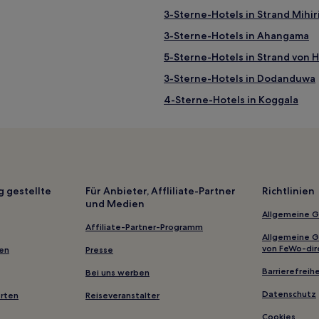
3-Sterne-Hotels in Strand Mihi
3-Sterne-Hotels in Ahangama
5-Sterne-Hotels in Strand von 
3-Sterne-Hotels in Dodanduwa
4-Sterne-Hotels in Koggala
5-Sterne-Hotels in Jungle Beac
Villen in Talpe
B&B in Jungle Beach
Gasthäuser in Unawatuna
g gestellte
Für Anbieter, Affliliate-Partner
Richtlinien
und Medien
B&B in Weligama
Allgemeine 
Gasthäuser in Koggala
Affiliate-Partner-Programm
Allgemeine 
Südprovinz: Hotels
von FeWo-dir
gen
Presse
Hotels nahe Koggala
Barrierefreihe
Bei uns werben
Richmond Kanda: Hotels
Datenschutz
erten
Reiseveranstalter
Attaragoda Hotels
Cookies