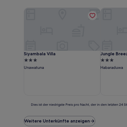
Siyambala Villa
Jungle Bree
Siyambala Villa
Jungle Bree
Siyambala Villa
Jungle Bree
3.0-
3.0-
Sterne-
Sterne-
Unawatuna
Habaraduwa
Unterkunft
Unterkunft
Dies
Dies ist der niedrigste Preis pro Nacht, der in den letzten 
ist
der
niedrigste
Weitere Unterkünfte anzeigen
Preis