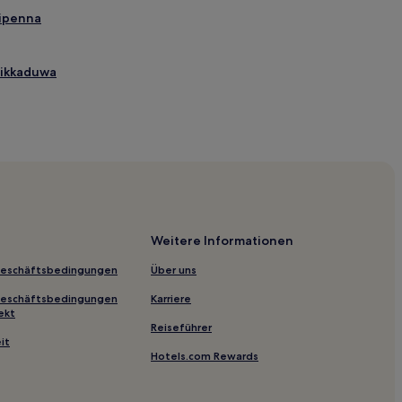
ripenna
Hikkaduwa
h
Weitere Informationen
Geschäftsbedingungen
Über uns
Geschäftsbedingungen
Karriere
ekt
Reiseführer
it
Hotels.com Rewards