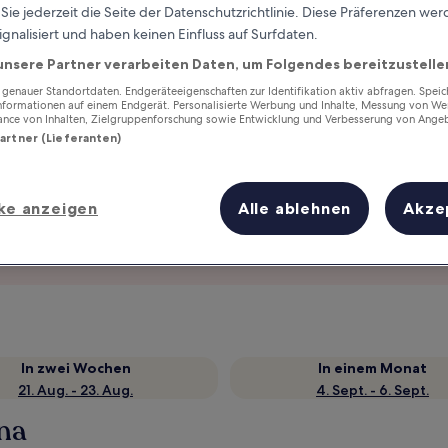
ie jederzeit die Seite der Datenschutzrichtlinie. Diese Präferenzen we
ignalisiert und haben keinen Einfluss auf Surfdaten.
unsere Partner verarbeiten Daten, um Folgendes bereitzustelle
enauer Standortdaten. Endgeräteeigenschaften zur Identifikation aktiv abfragen. Spei
Informationen auf einem Endgerät. Personalisierte Werbung und Inhalte, Messung von We
ance von Inhalten, Zielgruppenforschung sowie Entwicklung und Verbesserung von Ange
Partner (Lieferanten)
ke anzeigen
Alle ablehnen
Akze
Verdiene Prämien für jede
wahrgenommene Übernachtung
In zwei Wochen
In einem Monat
21. Aug. - 23. Aug.
4. Sept. - 6. Sept.
nna