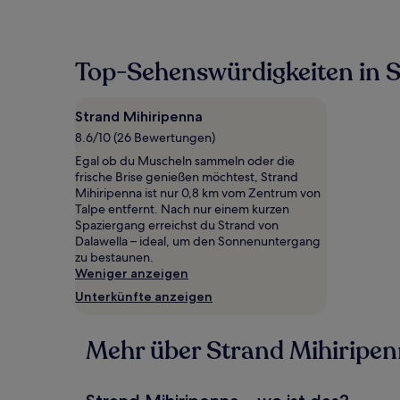
pro
Nacht,
der
in
Top-Sehenswürdigkeiten in 
den
letzten
24 Stunden
Strand Mihiripenna
für
8.6/10 (26 Bewertungen)
einen
Aufenthalt
Egal ob du Muscheln sammeln oder die
mit
frische Brise genießen möchtest, Strand
1 Übernachtung
Mihiripenna ist nur 0,8 km vom Zentrum von
von
Talpe entfernt. Nach nur einem kurzen
2 Erwachsenen
Spaziergang erreichst du Strand von
gefunden
Dalawella – ideal, um den Sonnenuntergang
wurde.
zu bestaunen.
Preise
Weniger anzeigen
und
Unterkünfte anzeigen
Verfügbarkeiten
können
sich
Mehr über Strand Mihiripen
ändern.
Es
können
zusätzliche