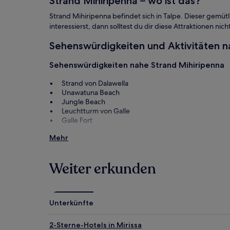
Strand Mihiripenna – wo ist das?
Bedingungen
gelten.
Strand Mihiripenna befindet sich in Talpe. Dieser gemütl
interessierst, dann solltest du dir diese Attraktionen ni
Sehenswürdigkeiten und Aktivitäten n
Sehenswürdigkeiten nahe Strand Mihiripenna
Strand von Dalawella
Unawatuna Beach
Jungle Beach
Leuchtturm von Galle
Galle Fort
Aktivitäten nahe Strand Mihiripenna
Mehr
Historical Mansion
Spa Ceylon Boutique & Urban Spa
Weiter erkunden
Stelzenfischer
Eagles' Catalina Golf Course
Martin Wickramsinghe Folk Museum
Unterkünfte
2-Sterne-Hotels in Mirissa