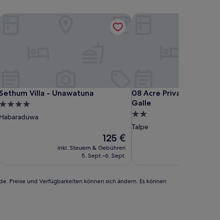
Sethum Villa - Unawatuna
08 Acre Private Tea Esta
Sethum Villa - Unawatuna
08 Acre Private Tea Esta
Sethum Villa - Unawatuna
08 Acre Private Tea Est
Galle
4.0-
2.0-
Sterne-
Habaraduwa
Sterne-
Unterkunft
Talpe
Unterkunft
Der
125 €
Preis
inkl. Steuern & Gebühren
beträgt
5. Sept.–6. Sept.
125 €
rde. Preise und Verfügbarkeiten können sich ändern. Es können