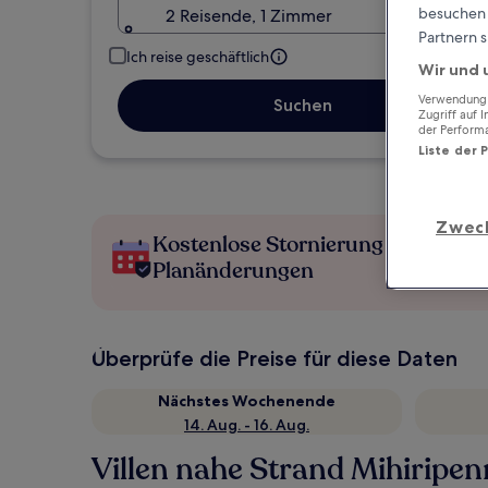
besuchen S
2 Reisende, 1 Zimmer
Partnern s
Ich reise geschäftlich
Wir und 
Verwendung g
Suchen
Zugriff auf 
der Perform
Liste der 
Zwec
Kostenlose Stornierung bei
Planänderungen
Überprüfe die Preise für diese Daten
Nächstes Wochenende
14. Aug. - 16. Aug.
Villen nahe Strand Mihiripe