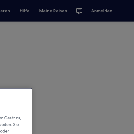
ieren
Hilfe
Meine Reisen
Anmelden
em Gerät zu,
eiten. Sie
 oder