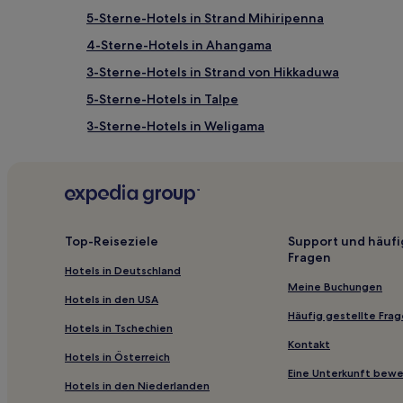
5-Sterne-Hotels in Strand Mihiripenna
4-Sterne-Hotels in Ahangama
3-Sterne-Hotels in Strand von Hikkaduwa
5-Sterne-Hotels in Talpe
3-Sterne-Hotels in Weligama
4-Sterne-Hotels in Jungle Beach
Gasthäuser in Midigama
Gasthäuser in Jungle Beach
Hostels in Jungle Beach
Top-Reiseziele
Support und häufi
Fragen
Hostels in Unawatuna
Hotels in Deutschland
Villen in Habaraduwa
Meine Buchungen
Hotels in den USA
Gasthäuser in Matara
Häufig gestellte Fra
Hotels in Tschechien
Hotels nahe Leuchtturm von Galle
Kontakt
Hotels in Österreich
Mawadawila Hotels
Eine Unterkunft bew
Hotels in den Niederlanden
Kurunduwatta Hotels