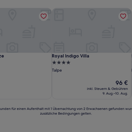
ze
Royal Indigo Villa
ze
Royal Indigo Villa
ze
Royal Indigo Villa
4.0-
Sterne-
Talpe
Unterkunft
Der
96 €
Preis
inkl. Steuern & Gebühren
beträgt
9. Aug.–10. Aug.
96 €
24 Stunden für einen Aufenthalt mit 1 Übernachtung von 2 Erwachsenen gefunden wu
zusätzliche Bedingungen gelten.