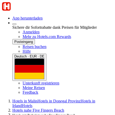
App herunterladen
Sichere dir Sofortrabatte dank Preisen für Mitglieder
Anmelden
Mehr zu Hotels.com Rewards
Posteingang
Reisen buchen
Hilfe
Deutsch · EUR · DE
Unterkunft registrieren
Meine Reisen
Feedback
Hotels in Malin
Hotels in Donegal Provinz
Hotels in
Irland
Hotels
Hotels nahe Five Fingers Beach