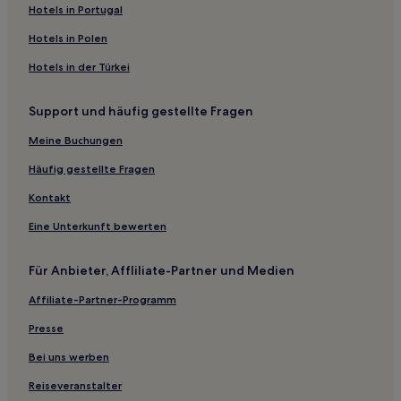
Hotels nahe Bahnhof Daegu Dongdaegu
Hotels in Portugal
Sasu: Hotels
Hotels in Polen
Hotels nahe Station Seoul National University of
Hotels in der Türkei
Education
Dongseong-Ro: Hotels
Support und häufig gestellte Fragen
Hotels nahe Donggoo Moonhwa Chaeyook Hoegwan
Meine Buchungen
Sportzentrum
Häufig gestellte Fragen
Hotels nahe Bullodong-Grabpark
Kontakt
Kongsan 1-tong: Hotels
Naedang-Dong: Hotels
Eine Unterkunft bewerten
Dalseong-Gun: Hotels
Für Anbieter, Affliliate-Partner und Medien
Samsil: Hotels
Affiliate-Partner-Programm
Hotels mit Parkplatz in Dong-gu
Presse
Hotels mit inbegriffenem Frühstück in Dong-gu
Bei uns werben
Familien in Daegu
Reiseveranstalter
Günstige in Daegu