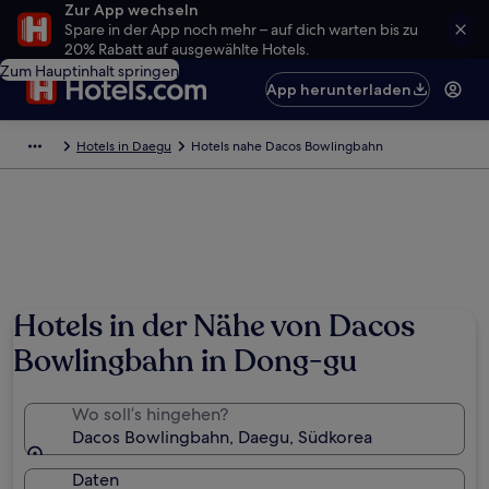
Zur App wechseln
Spare in der App noch mehr – auf dich warten bis zu
20% Rabatt auf ausgewählte Hotels.
Zum Hauptinhalt springen
App herunterladen
Hotels in Daegu
Hotels nahe Dacos Bowlingbahn
Hotels in der Nähe von Dacos
Bowlingbahn in Dong-gu
Wo soll’s hingehen?
Dacos Bowlingbahn, Daegu, Südkorea
Daten