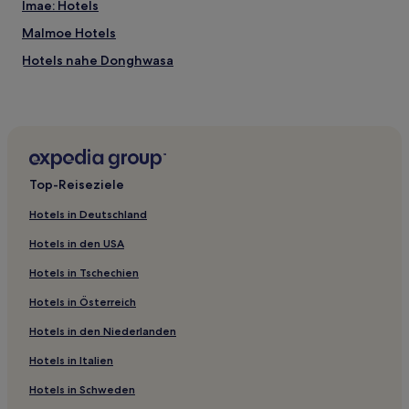
Imae: Hotels
Malmoe Hotels
Hotels nahe Donghwasa
Hotels nahe Gatbawi Seokjoyeoraejwasang
Musan Hotels
Dalseo-Gu: Hotels
Hwawon: Hotels
Top-Reiseziele
Daegu Hotels
Hotels in Deutschland
Taejeon-Dong: Hotels
Hotels in den USA
Hotels nahe I Win Bowlingbahn
Hotels in Tschechien
Suseong-Gu: Hotels
Hotels in Österreich
Hotels nahe Daegu-World-Cup-Stadion
Hotels in den Niederlanden
Okpo-Myeon: Hotels
Haean-Dong: Hotels
Hotels in Italien
Komo: Hotels
Hotels in Schweden