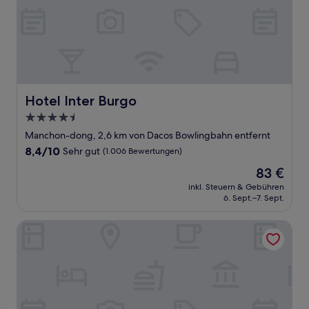
Hotel Inter Burgo
Hotel Inter Burgo
4.5-
Sterne-
Manchon-dong, 2,6 km von Dacos Bowlingbahn entfernt
Unterkunft
8.4
8,4/10
Sehr gut
(1.006 Bewertungen)
von
Der
83 €
10,
Preis
Sehr
inkl. Steuern & Gebühren
beträgt
6. Sept.–7. Sept.
gut,
83 €
(1.006
Bewertungen)
H Avenue Dongseong-ro Daegu Station