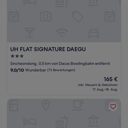
UH FLAT SIGNATURE DAEGU
UH FLAT SIGNATURE DAEGU
3.0-
Sterne-
Sincheondong, 0,5 km von Dacos Bowlingbahn entfernt
Unterkunft
9.0
9,0/10
Wunderbar
(73 Bewertungen)
von
Der
165 €
10,
Preis
Wunderbar,
inkl. Steuern & Gebühren
beträgt
17. Aug.–18. Aug.
(73
165 €
Bewertungen)
Hotel Inter Burgo