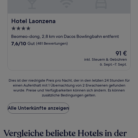
Hotel Laonzena
Hotel Laonzena
4.0-
Sterne-
Beomeo-dong, 2,8 km von Dacos Bowlingbahn entfernt
Unterkunft
7.6
7,6/10
Gut
(481 Bewertungen)
von
Der
91 €
10,
Preis
Gut,
inkl. Steuern & Gebühren
beträgt
6. Sept.–7. Sept.
(481
91 €
Bewertungen)
Dies
Dies ist der niedrigste Preis pro Nacht, der in den letzten 24 Stunden für
einen Aufenthalt mit 1 Übernachtung von 2 Erwachsenen gefunden
ist
wurde. Preise und Verfügbarkeiten können sich ändern. Es können
der
zusätzliche Bedingungen gelten.
niedrigste
Preis
Alle Unterkünfte anzeigen
pro
Nacht,
der
in
Vergleiche beliebte Hotels in der
den
letzten