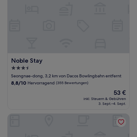
Noble Stay
Noble Stay
3.5-
Sterne-
Seongnae-dong, 3,2 km von Dacos Bowlingbahn entfernt
Unterkunft
8.8
8,8/10
Hervorragend
(355 Bewertungen)
von
Der
53 €
10,
Preis
Hervorragend,
inkl. Steuern & Gebühren
beträgt
3. Sept.–4. Sept.
(355
53 €
Bewertungen)
UH FLAT SIGNATURE DAEGU