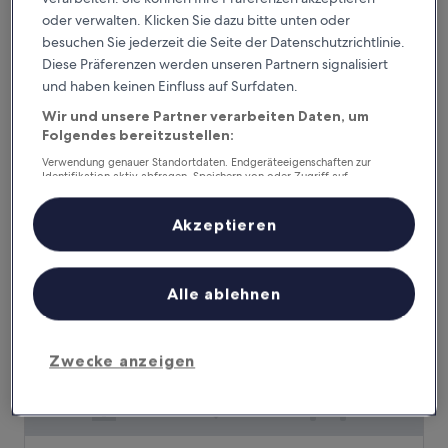
oder verwalten. Klicken Sie dazu bitte unten oder
Hotel February Dongdaegu
Hotel February Dongdaegu
besuchen Sie jederzeit die Seite der Datenschutzrichtlinie.
2.5-
Diese Präferenzen werden unseren Partnern signalisiert
Sterne-
und haben keinen Einfluss auf Surfdaten.
Sincheondong, 0,8 km von Dacos Bowlingbahn entfernt
Unterkunft
8.8
8,8/10
Hervorragend
(144 Bewertungen)
Wir und unsere Partner verarbeiten Daten, um
von
Folgendes bereitzustellen:
Der
47 €
10,
Preis
Hervorragend,
inkl. Steuern & Gebühren
Verwendung genauer Standortdaten. Endgeräteeigenschaften zur
beträgt
Identifikation aktiv abfragen. Speichern von oder Zugriff auf
9. Aug.–10. Aug.
(144
Informationen auf einem Endgerät. Personalisierte Werbung und
47 €
Bewertungen)
Inhalte, Messung von Werbeleistung und der Performance von Inhalten,
Forest 701 Hotel
Zielgruppenforschung sowie Entwicklung und Verbesserung von
Akzeptieren
Angeboten.
Liste der Partner (Lieferanten)
Alle ablehnen
Zwecke anzeigen