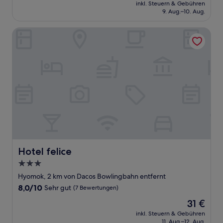
Preis
Gut,
inkl. Steuern & Gebühren
beträgt
9. Aug.–10. Aug.
(118
55 €
Bewertungen)
Hotel felice
Hotel felice
Hotel felice
3.0-
Sterne-
Hyomok, 2 km von Dacos Bowlingbahn entfernt
Unterkunft
8.0
8,0/10
Sehr gut
(7 Bewertungen)
von
Der
31 €
10,
Preis
Sehr
inkl. Steuern & Gebühren
beträgt
11. Aug.–12. Aug.
gut,