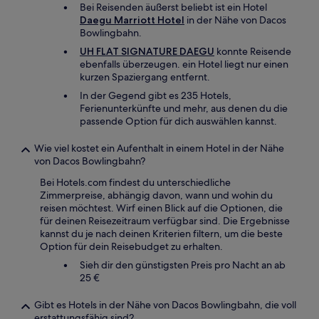
Bei Reisenden äußerst beliebt ist ein Hotel
Daegu Marriott Hotel
in der Nähe von Dacos
Bowlingbahn.
UH FLAT SIGNATURE DAEGU
konnte Reisende
ebenfalls überzeugen. ein Hotel liegt nur einen
kurzen Spaziergang entfernt.
In der Gegend gibt es 235 Hotels,
Ferienunterkünfte und mehr, aus denen du die
passende Option für dich auswählen kannst.
Wie viel kostet ein Aufenthalt in einem Hotel in der Nähe
von Dacos Bowlingbahn?
Bei Hotels.com findest du unterschiedliche
Zimmerpreise, abhängig davon, wann und wohin du
reisen möchtest. Wirf einen Blick auf die Optionen, die
für deinen Reisezeitraum verfügbar sind. Die Ergebnisse
kannst du je nach deinen Kriterien filtern, um die beste
Option für dein Reisebudget zu erhalten.
Sieh dir den günstigsten Preis pro Nacht an ab
25 €
Gibt es Hotels in der Nähe von Dacos Bowlingbahn, die voll
erstattungsfähig sind?