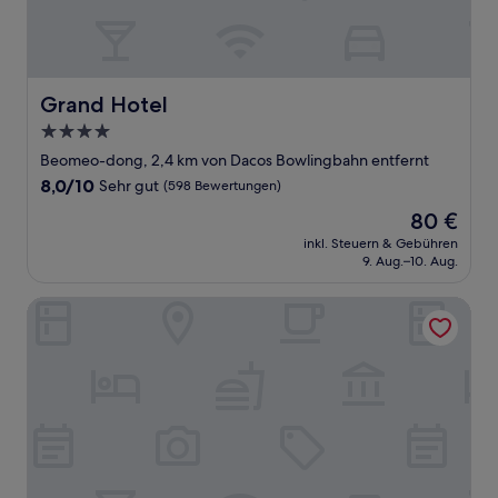
Grand Hotel
Grand Hotel
4.0-
Sterne-
Beomeo-dong, 2,4 km von Dacos Bowlingbahn entfernt
Unterkunft
8.0
8,0/10
Sehr gut
(598 Bewertungen)
von
Der
80 €
10,
Preis
Sehr
inkl. Steuern & Gebühren
beträgt
9. Aug.–10. Aug.
gut,
80 €
(598
Bewertungen)
Hotel Laonzena