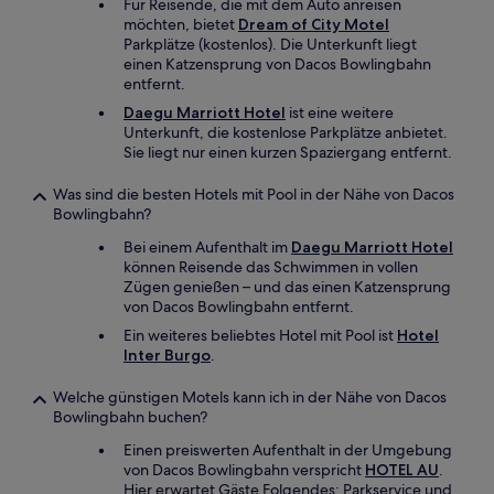
Für Reisende, die mit dem Auto anreisen
möchten, bietet
Dream of City Motel
Parkplätze (kostenlos). Die Unterkunft liegt
einen Katzensprung von Dacos Bowlingbahn
entfernt.
Daegu Marriott Hotel
ist eine weitere
Unterkunft, die kostenlose Parkplätze anbietet.
Sie liegt nur einen kurzen Spaziergang entfernt.
Was sind die besten Hotels mit Pool in der Nähe von Dacos
Bowlingbahn?
Bei einem Aufenthalt im
Daegu Marriott Hotel
können Reisende das Schwimmen in vollen
Zügen genießen – und das einen Katzensprung
von Dacos Bowlingbahn entfernt.
Ein weiteres beliebtes Hotel mit Pool ist
Hotel
Inter Burgo
.
Welche günstigen Motels kann ich in der Nähe von Dacos
Bowlingbahn buchen?
Einen preiswerten Aufenthalt in der Umgebung
von Dacos Bowlingbahn verspricht
HOTEL AU
.
Hier erwartet Gäste Folgendes: Parkservice und