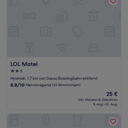
LOL Motel
LOL Motel
2.5-
Sterne-
Hyomok, 1,7 km von Dacos Bowlingbahn entfernt
Unterkunft
8.8
8,8/10
Hervorragend
(22 Bewertungen)
von
Der
25 €
10,
Preis
Hervorragend,
inkl. Steuern & Gebühren
beträgt
9. Aug.–10. Aug.
(22
25 €
Bewertungen)
Noble Stay