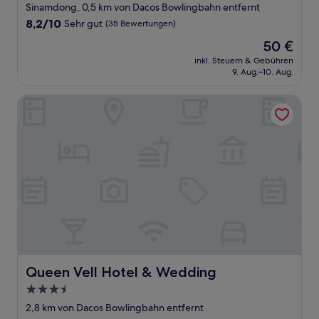
Sterne-
Sinamdong, 0,5 km von Dacos Bowlingbahn entfernt
Unterkunft
8.2
8,2/10
Sehr gut
(35 Bewertungen)
von
Der
50 €
10,
Preis
Sehr
inkl. Steuern & Gebühren
beträgt
9. Aug.–10. Aug.
gut,
50 €
(35
Bewertungen)
Queen Vell Hotel & Wedding
Queen Vell Hotel & Wedding
Queen Vell Hotel & Wedding
3.5-
Sterne-
2,8 km von Dacos Bowlingbahn entfernt