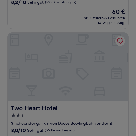
Unterkunft
8.2
8,2/10
Sehr gut
(168 Bewertungen)
von
Der
60 €
10,
Preis
Sehr
inkl. Steuern & Gebühren
beträgt
13. Aug.–14. Aug.
gut,
60 €
(168
Bewertungen)
Two Heart Hotel
Two Heart Hotel
Two Heart Hotel
2.5-
Sterne-
Sincheondong, 1 km von Dacos Bowlingbahn entfernt
Unterkunft
8.0
8,0/10
Sehr gut
(55 Bewertungen)
von