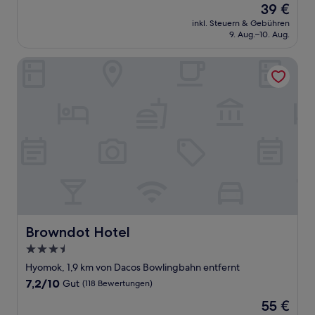
Der
39 €
10,
Preis
Sehr
inkl. Steuern & Gebühren
beträgt
9. Aug.–10. Aug.
gut,
39 €
(55
Bewertungen)
Browndot Hotel
Browndot Hotel
Browndot Hotel
3.5-
Sterne-
Hyomok, 1,9 km von Dacos Bowlingbahn entfernt
Unterkunft
7.2
7,2/10
Gut
(118 Bewertungen)
von
Der
55 €
10,