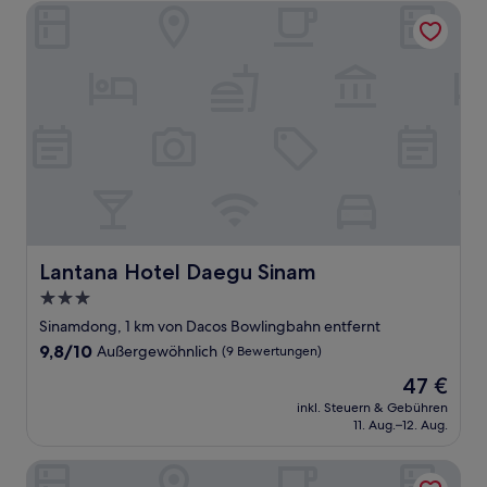
Lantana Hotel Daegu Sinam
Lantana Hotel Daegu Sinam
Lantana Hotel Daegu Sinam
3.0-
Sterne-
Sinamdong, 1 km von Dacos Bowlingbahn entfernt
Unterkunft
9.8
9,8/10
Außergewöhnlich
(9 Bewertungen)
von
Der
47 €
10,
Preis
Außergewöhnlich,
inkl. Steuern & Gebühren
beträgt
11. Aug.–12. Aug.
(9
47 €
Bewertungen)
LOL Motel