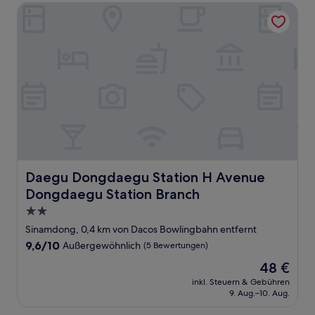
Daegu Dongdaegu Station H Avenue Dongdaegu Station 
Daegu Dongdaegu Station H Avenue Dongdaegu Station
Daegu Dongdaegu Station H Avenue
Dongdaegu Station Branch
2.0-
Sterne-
Sinamdong, 0,4 km von Dacos Bowlingbahn entfernt
Unterkunft
9.6
9,6/10
Außergewöhnlich
(5 Bewertungen)
von
Der
48 €
10,
Preis
Außergewöhnlich,
inkl. Steuern & Gebühren
beträgt
9. Aug.–10. Aug.
(5
48 €
Bewertungen)