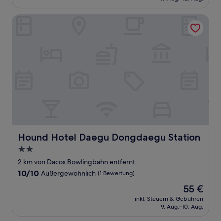
31 €
(7
Bewertungen)
Hound Hotel Daegu Dongdaegu Station
Hound Hotel Daegu Dongdaegu Station
Hound Hotel Daegu Dongdaegu Station
2.0-
Sterne-
2 km von Dacos Bowlingbahn entfernt
Unterkunft
10.0
10/10
Außergewöhnlich
(1 Bewertung)
von
Der
55 €
10,
Preis
Außergewöhnlich,
inkl. Steuern & Gebühren
beträgt
9. Aug.–10. Aug.
(1
55 €
Bewertung)