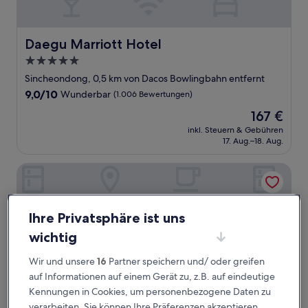
Daegu Marriott Hotel
Daegu Marriott Hotel
5.0-
Sterne-
Sincheondong, 0,5 km von Dacos Bowlingbahn entfernt
Unterkunft
9.0
9,0/10
Wunderbar
(1.006 Bewertungen)
von
Der
167 €
10,
Preis
Wunderbar,
inkl. Steuern & Gebühren
beträgt
17. Aug.–18. Aug.
(1.006
167 €
Bewertungen)
Hotel February Dongdaegu
Ihre Privatsphäre ist uns
wichtig
Wir und unsere
16
Partner speichern und/ oder greifen
auf Informationen auf einem Gerät zu, z.B. auf eindeutige
Kennungen in Cookies, um personenbezogene Daten zu
verarbeiten. Sie können Ihre Präferenzen akzeptieren