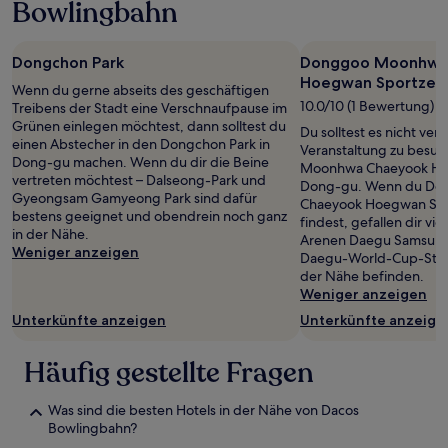
Bowlingbahn
Dongchon Park
Donggoo Moonhwa
Hoegwan Sportzen
Wenn du gerne abseits des geschäftigen
10.0/10 (1 Bewertung)
Treibens der Stadt eine Verschnaufpause im
Grünen einlegen möchtest, dann solltest du
Du solltest es nicht ver
einen Abstecher in den Dongchon Park in
Veranstaltung zu besu
Dong-gu machen. Wenn du dir die Beine
Moonhwa Chaeyook Ho
vertreten möchtest – Dalseong-Park und
Dong-gu. Wenn du D
Gyeongsam Gamyeong Park sind dafür
Chaeyook Hoegwan Spor
bestens geeignet und obendrein noch ganz
findest, gefallen dir vie
in der Nähe.
Arenen Daegu Samsung 
Weniger anzeigen
Daegu-World-Cup-Stadio
der Nähe befinden.
Weniger anzeigen
Unterkünfte anzeigen
Unterkünfte anzeige
Häufig gestellte Fragen
Was sind die besten Hotels in der Nähe von Dacos
Bowlingbahn?