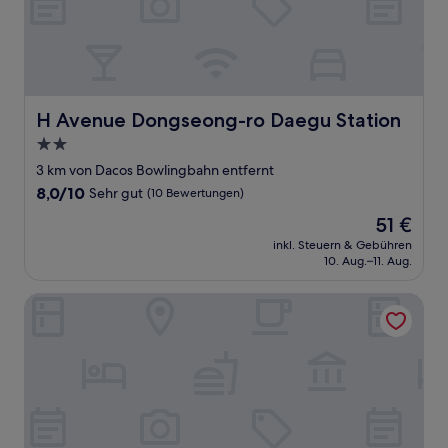
H Avenue Dongseong-ro Daegu Station
H Avenue Dongseong-ro Daegu Station
2.0-
Sterne-
3 km von Dacos Bowlingbahn entfernt
Unterkunft
8.0
8,0/10
Sehr gut
(10 Bewertungen)
von
Der
51 €
10,
Preis
Sehr
inkl. Steuern & Gebühren
beträgt
10. Aug.–11. Aug.
gut,
51 €
(10
Bewertungen)
Grand Hotel