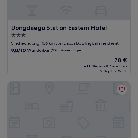
Dongdaegu Station Eastern Hotel
Dongdaegu Station Eastern Hotel
3.0-
Sterne-
Sincheondong, 0,6 km von Dacos Bowlingbahn entfernt
Unterkunft
9.0
9,0/10
Wunderbar
(398 Bewertungen)
von
Der
78 €
10,
Preis
Wunderbar,
inkl. Steuern & Gebühren
beträgt
6. Sept.–7. Sept.
(398
78 €
Bewertungen)
Daegu Marriott Hotel