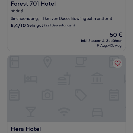
Forest 701 Hotel
Forest 701 Hotel
2.5-
Sterne-
Sincheondong, 1,1 km von Dacos Bowlingbahn entfernt
Unterkunft
8.4
8,4/10
Sehr gut
(221 Bewertungen)
von
Der
50 €
10,
Preis
Sehr
inkl. Steuern & Gebühren
beträgt
9. Aug.–10. Aug.
gut,
50 €
(221
Bewertungen)
Hera Hotel
Hera Hotel
Hera Hotel