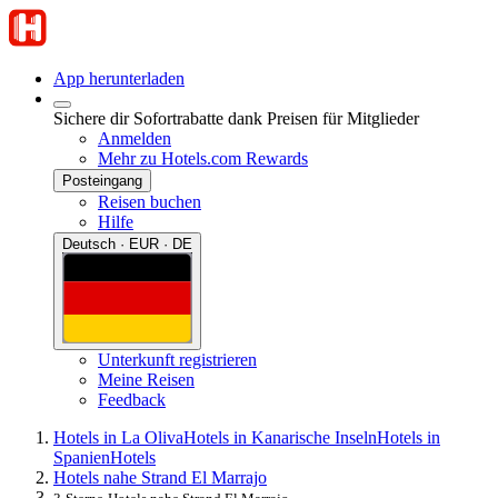
App herunterladen
Sichere dir Sofortrabatte dank Preisen für Mitglieder
Anmelden
Mehr zu Hotels.com Rewards
Posteingang
Reisen buchen
Hilfe
Deutsch · EUR · DE
Unterkunft registrieren
Meine Reisen
Feedback
Hotels in La Oliva
Hotels in Kanarische Inseln
Hotels in
Spanien
Hotels
Hotels nahe Strand El Marrajo