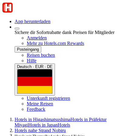
App herunterladen
Sichere dir Sofortrabatte dank Preisen für Mitglieder
Anmelden
Mehr zu Hotels.com Rewards
Posteingang
Reisen buchen
Hilfe
Deutsch · EUR · DE
Unterkunft registrieren
Meine Reisen
Feedback
Hotels in Higashimatsushima
Hotels in Präfektur
Miyagi
Hotels in Japan
Hotels
Hotels nahe Strand Nobiru