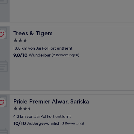
(6
Bewertungen)
Trees & Tigers
Trees & Tigers
3.0-
Sterne-
18,8 km von Jai Pol Fort entfernt
Unterkunft
9.0
9,0/10
Wunderbar
(2 Bewertungen)
von
10,
Wunderbar,
(2
Bewertungen)
Pride Premier Alwar, Sariska
Pride Premier Alwar, Sariska
3.5-
Sterne-
4,3 km von Jai Pol Fort entfernt
Unterkunft
10.0
10/10
Außergewöhnlich
(1 Bewertung)
von
10,