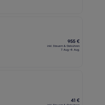
Der
955 €
Preis
inkl. Steuern & Gebühren
beträgt
7. Aug.–8. Aug.
955 €
Der
41 €
Preis