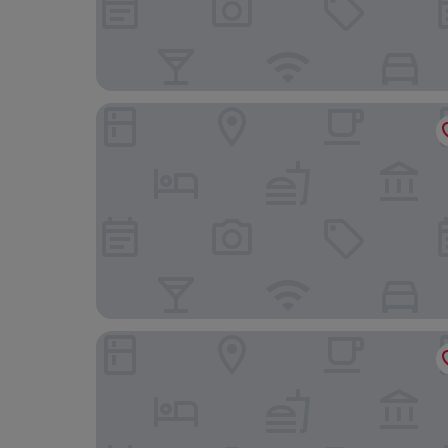
Neemrana's - Hill Fort - Kesroli
Red Fox by Lemon Tree Hotels, Alwar