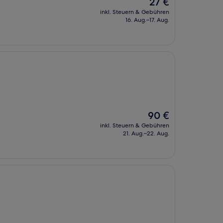
Der
27 €
Preis
inkl. Steuern & Gebühren
beträgt
16. Aug.–17. Aug.
27 €
Der
90 €
Preis
inkl. Steuern & Gebühren
beträgt
21. Aug.–22. Aug.
90 €