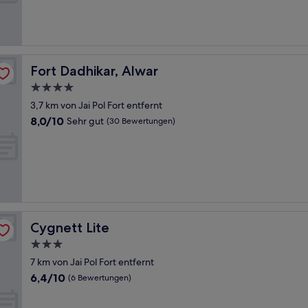
Sehr
gut,
(16
Bewertungen)
Fort Dadhikar, Alwar
Fort Dadhikar, Alwar
4.0-
Sterne-
3,7 km von Jai Pol Fort entfernt
Unterkunft
8.0
8,0/10
Sehr gut
(30 Bewertungen)
von
10,
Sehr
gut,
(30
Bewertungen)
Cygnett Lite
Cygnett Lite
3.0-
Sterne-
7 km von Jai Pol Fort entfernt
Unterkunft
6.4
6,4/10
(6 Bewertungen)
von
10,