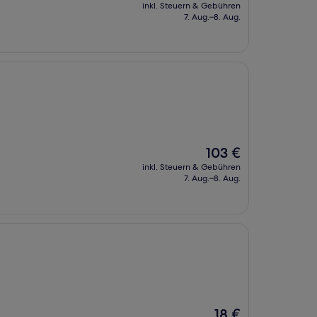
Preis
inkl. Steuern & Gebühren
beträgt
7. Aug.–8. Aug.
28 €
Der
103 €
Preis
inkl. Steuern & Gebühren
beträgt
7. Aug.–8. Aug.
103 €
Der
18 €