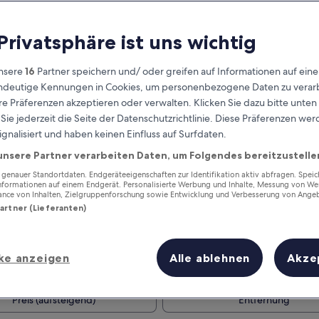
 Privatsphäre ist uns wichtig
nsere
16
Partner speichern und/ oder greifen auf Informationen auf ein
eindeutige Kennungen in Cookies, um personenbezogene Daten zu verarb
e Präferenzen akzeptieren oder verwalten. Klicken Sie dazu bitte unten
ie jederzeit die Seite der Datenschutzrichtlinie. Diese Präferenzen we
ignalisiert und haben keinen Einfluss auf Surfdaten.
unsere Partner verarbeiten Daten, um Folgendes bereitzustelle
Verdiene Prämien für jede
wahrgenommene Übernachtung
enauer Standortdaten. Endgeräteeigenschaften zur Identifikation aktiv abfragen. Spei
Informationen auf einem Endgerät. Personalisierte Werbung und Inhalte, Messung von We
ance von Inhalten, Zielgruppenforschung sowie Entwicklung und Verbesserung von Ange
Partner (Lieferanten)
ke anzeigen
Alle ablehnen
Akze
Morgen
Dieses Wochenende
7. Aug. - 8. Aug.
7. Aug. - 9. Aug.
Preis (aufsteigend)
Entfernung