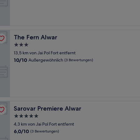
Außergewöhnlich,
(1
Bewertung)
The Fern Alwar
The Fern Alwar
3.0-
Sterne-
13,5 km von Jai Pol Fort entfernt
Unterkunft
10.0
10/10
Außergewöhnlich
(3 Bewertungen)
von
10,
Außergewöhnlich,
(3
Bewertungen)
Sarovar Premiere Alwar
Sarovar Premiere Alwar
5.0-
Sterne-
4,3 km von Jai Pol Fort entfernt
Unterkunft
6.0
6,0/10
(3 Bewertungen)
von