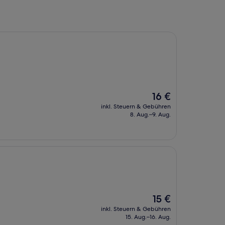
Der
16 €
Preis
inkl. Steuern & Gebühren
beträgt
8. Aug.–9. Aug.
16 €
Der
15 €
Preis
inkl. Steuern & Gebühren
beträgt
15. Aug.–16. Aug.
15 €