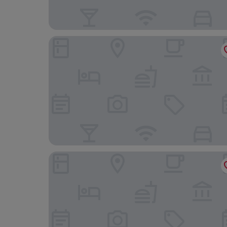
Collection O Alwar Formerly Hotel Ashoka
Lemon Tree Hotel Alwar