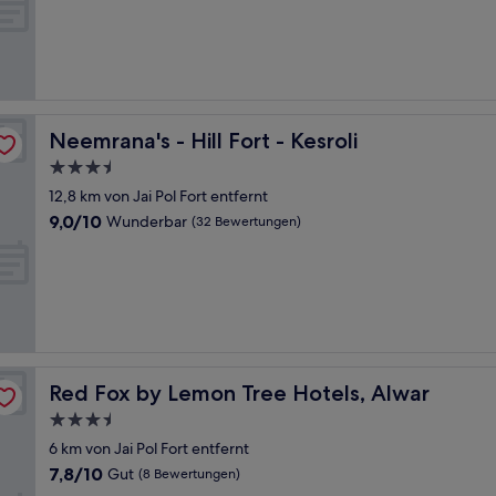
10,
(3
Bewertungen)
Neemrana's - Hill Fort - Kesroli
Neemrana's - Hill Fort - Kesroli
3.5-
Sterne-
12,8 km von Jai Pol Fort entfernt
Unterkunft
9.0
9,0/10
Wunderbar
(32 Bewertungen)
von
10,
Wunderbar,
(32
Bewertungen)
Red Fox by Lemon Tree Hotels, Alwar
Red Fox by Lemon Tree Hotels, Alwar
3.5-
Sterne-
6 km von Jai Pol Fort entfernt
Unterkunft
7.8
7,8/10
Gut
(8 Bewertungen)
von