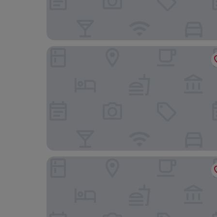
The Fern Alwar
Sarovar Premiere Alwar