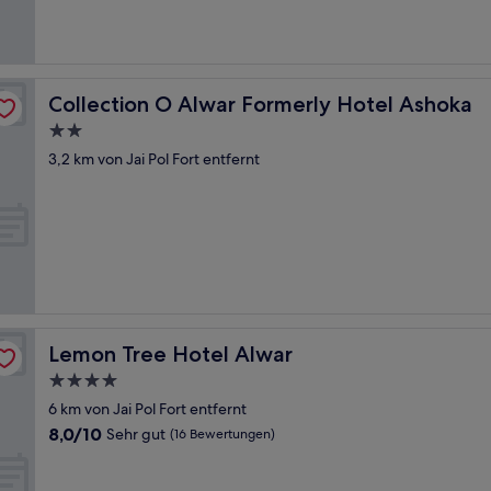
Collection O Alwar Formerly Hotel Ashoka
Collection O Alwar Formerly Hotel Ashoka
2.0-
Sterne-
3,2 km von Jai Pol Fort entfernt
Unterkunft
Lemon Tree Hotel Alwar
Lemon Tree Hotel Alwar
4.0-
Sterne-
6 km von Jai Pol Fort entfernt
Unterkunft
8.0
8,0/10
Sehr gut
(16 Bewertungen)
von
10,