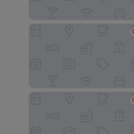
Fort Dadhikar, Alwar
Cygnett Lite