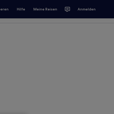
ieren
Hilfe
Meine Reisen
Anmelden