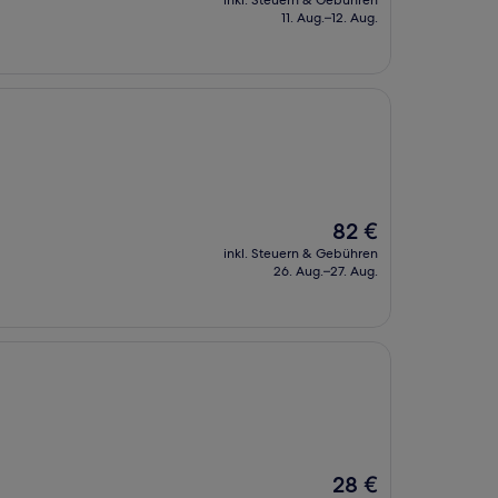
inkl. Steuern & Gebühren
beträgt
11. Aug.–12. Aug.
41 €
Der
82 €
Preis
inkl. Steuern & Gebühren
beträgt
26. Aug.–27. Aug.
82 €
Der
28 €