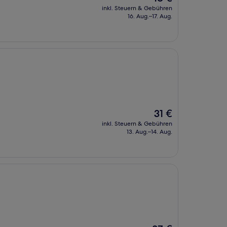
Preis
inkl. Steuern & Gebühren
beträgt
16. Aug.–17. Aug.
18 €
Der
31 €
Preis
inkl. Steuern & Gebühren
beträgt
13. Aug.–14. Aug.
31 €