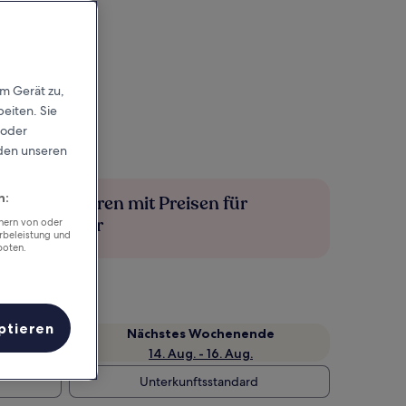
em Gerät zu,
eiten. Sie
 oder
rden unseren
n:
Mehr sparen mit Preisen für
Mitglieder
chern von oder
rbeleistung und
boten.
ptieren
Nächstes Wochenende
14. Aug. - 16. Aug.
Unterkunftsstandard