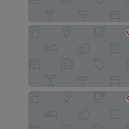
Trees & Tigers
Pride Premier Alwar, Sariska