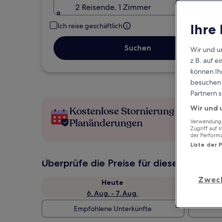
2 Reisende, 1 Zimmer
Ihre
Ich reise geschäftlich
Suchen
Wir und u
z.B. auf 
können Ihr
besuchen S
Partnern s
Wir und 
Kostenlose Stornierung bei
Planänderungen
Verwendung g
Zugriff auf 
der Perform
Liste der 
Überprüfe die Preise für diese Daten
Zwec
Heute
6. Aug. - 7. Aug.
Empfohlene Unterkünfte