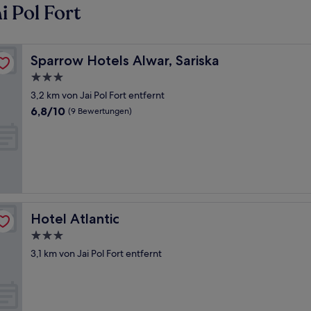
 Pol Fort
Sparrow Hotels Alwar, Sariska
Sparrow Hotels Alwar, Sariska
3.0-
Sterne-
3,2 km von Jai Pol Fort entfernt
Unterkunft
6.8
6,8/10
(9 Bewertungen)
von
10,
(9
Bewertungen)
Hotel Atlantic
Hotel Atlantic
3.0-
Sterne-
3,1 km von Jai Pol Fort entfernt
Unterkunft