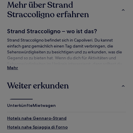
Es
Mehr über Strand
können
zusätzliche
Straccoligno erfahren
Bedingungen
gelten.
Strand Straccoligno – wo ist das?
Strand Straccoligno befindet sich in Capoliveri. Du kannst
einfach ganz gemächlich einen Tag damit verbringen, die
Sehenswürdigkeiten zu besichtigen und zu erkunden, was die
Gegend so zu bieten hat. Wenn du dich für Aktivitäten und
Sehenswürdigkeiten im Umkreis interessierst, dann solltest du
Mehr
dir diese Attraktionen nicht entgehen lassen: Capoliveri Bike
Park und Strand Innamorata.
Weiter erkunden
Sehenswürdigkeiten und Aktivitäten nahe
Strand Straccoligno
Sehenswürdigkeiten nahe Strand Straccoligno
Unterkünfte
Mietwagen
Nationalpark Toskanischer Archipel
Hotels nahe Gennaro-Strand
Strand Innamorata
Strand Barabarca
Hotels nahe Spiaggia di Forno
Lido di Capoliveri