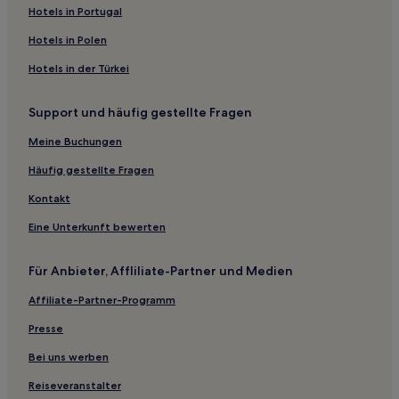
Hotels nahe Strand Margidore
Hotels in Portugal
Hotels nahe Spiaggia di Nisportino
Hotels in Polen
Hotels nahe Strand von Morcone
Hotels in der Türkei
Hotels nahe Contessa-Spitze
Support und häufig gestellte Fragen
Patresi Hotels
Meine Buchungen
Hotels nahe Strand von Sant’Andrea
Marmi Hotels
Häufig gestellte Fragen
Le Rocchette Hotels
Kontakt
Hotels nahe Monte Capanne
Eine Unterkunft bewerten
Campo nell'Elba Hotels
Für Anbieter, Affliliate-Partner und Medien
Hotels nahe Spiaggia di Frugoso
Affiliate-Partner-Programm
La Bandita Hotels
Presse
Hotels nahe Strand der Turm
La Pila Hotels
Bei uns werben
Sant'ilario in Campo Hotels
Reiseveranstalter