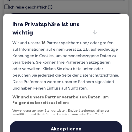
Ich reise geschäftlich
Suchen
Ihre Privatsphäre ist uns
wichtig
Kostenlose Stornierung bei
Wir und unsere
16
Partner speichern und/ oder greifen
Planänderungen
auf Informationen auf einem Gerät zu, z.B. auf eindeutige
Kennungen in Cookies, um personenbezogene Daten zu
verarbeiten. Sie können Ihre Präferenzen akzeptieren
Verdiene Prämien für jede
oder verwalten. Klicken Sie dazu bitte unten oder
wahrgenommene Übernachtung
besuchen Sie jederzeit die Seite der Datenschutzrichtlinie.
Diese Präferenzen werden unseren Partnern signalisiert
Mehr sparen mit Preisen für Mitglieder
und haben keinen Einfluss auf Surfdaten.
Wir und unsere Partner verarbeiten Daten, um
Folgendes bereitzustellen:
Überprüfe die Preise für diese Daten
Verwendung genauer Standortdaten. Endgeräteeigenschaften zur
Identifikation aktiv abfragen. Speichern von oder Zugriff auf
Informationen auf einem Endgerät. Personalisierte Werbung und
Nächstes Wochenende
In zwei Wochen
Inhalte, Messung von Werbeleistung und der Performance von Inhalten,
Zielgruppenforschung sowie Entwicklung und Verbesserung von
Akzeptieren
14. Aug. - 16. Aug.
21. Aug. - 23. Aug.
Angeboten.