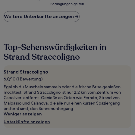
der
Bedingungen gelten.
niedrigste
Preis
Weitere Unterkünfte anzeigen
pro
Nacht,
der
in
den
letzten
Top-Sehenswürdigkeiten in
24 Stunden
Strand Straccoligno
für
einen
Aufenthalt
mit
Strand Straccoligno
1 Übernachtung
6.0/10 (1 Bewertung)
von
Egal ob du Muscheln sammeln oder die frische Brise genießen
2 Erwachsenen
möchtest, Strand Straccoligno ist nur 2,2 km vom Zentrum von
gefunden
Capoliveri entfernt. Genieße an Orten wie Ferrato, Strand von
wurde.
Malpasso und Calanova, die alle nur einen kurzen Spaziergang
Preise
entfernt sind, den Sonnenuntergang.
und
Weniger anzeigen
Verfügbarkeiten
können
Unterkünfte anzeigen
sich
ändern.