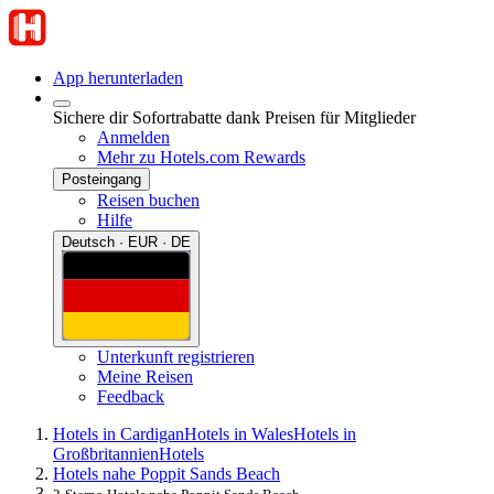
App herunterladen
Sichere dir Sofortrabatte dank Preisen für Mitglieder
Anmelden
Mehr zu Hotels.com Rewards
Posteingang
Reisen buchen
Hilfe
Deutsch · EUR · DE
Unterkunft registrieren
Meine Reisen
Feedback
Hotels in Cardigan
Hotels in Wales
Hotels in
Großbritannien
Hotels
Hotels nahe Poppit Sands Beach