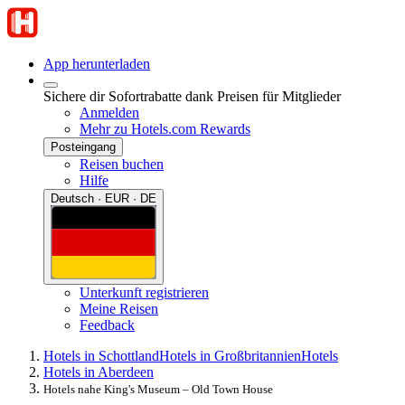
App herunterladen
Sichere dir Sofortrabatte dank Preisen für Mitglieder
Anmelden
Mehr zu Hotels.com Rewards
Posteingang
Reisen buchen
Hilfe
Deutsch · EUR · DE
Unterkunft registrieren
Meine Reisen
Feedback
Hotels in Schottland
Hotels in Großbritannien
Hotels
Hotels in Aberdeen
Hotels nahe King's Museum – Old Town House