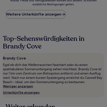
wurde. Preise und Verfügbarkeiten können sich ändern. Es können
der
zusätzliche Bedingungen gelten.
niedrigste
Preis
Weitere Unterkünfte anzeigen
pro
Nacht,
der
in
den
letzten
Top-Sehenswürdigkeiten in
24 Stunden
Brandy Cove
für
einen
Aufenthalt
mit
Brandy Cove
1 Übernachtung
Egal ob dich das Wellenrauschen fasziniert oder du einen
von
spektakulären Sonnenuntergang sehen möchtest, Brandy Cove ist
2 Erwachsenen
nur 1 km vom Zentrum von Bishopston entfernt und einen Ausflug
gefunden
wert. Nach nur einem kurzen Spaziergang erreichst du Caswell Bay
wurde.
Beach – ideal, um den Sonnenuntergang zu bestaunen.
Preise
Weniger anzeigen
und
Verfügbarkeiten
Unterkünfte anzeigen
können
sich
ändern.