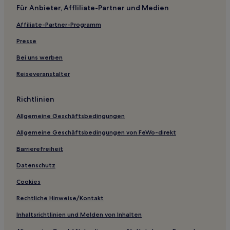
Hotels nahe Swansea University
Für Anbieter, Affliliate-Partner und Medien
Manselfield Hotels
Affiliate-Partner-Programm
Hotels nahe St. Helens Rugby and Cricket Ground
Presse
Hotels nahe Skanda Vale
Bei uns werben
Pen-Y-Graig: Hotels
Reiseveranstalter
Hotels nahe Dyffryn Gardens and Arboretum
Killay Hotels
Richtlinien
Dunvant Hotels
Allgemeine Geschäftsbedingungen
Hotels nahe Llantrisant Castle
Allgemeine Geschäftsbedingungen von FeWo-direkt
Hotels nahe Trecco Bay
Barrierefreiheit
Treforest: Hotels
Datenschutz
Saint Athan: Hotels
Cookies
Tonyrefail: Hotels
Rechtliche Hinweise/Kontakt
Tenby Hotels
Inhaltsrichtlinien und Melden von Inhalten
Maesteg Hotels