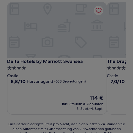
Delta Hotels by Marriott Swansea
The Dragon
Delta Hotels by Marriott Swansea
The Dragon
Delta Hotels by Marriott Swansea
The Dragon
4.0-
4.0-
Sterne-
Sterne-
Castle
Castle
Unterkunft
Unterkunft
8.8
7.0
8,8/10
7,0/10
Hervorragend
Gut
(688 Bewertungen)
von
von
10,
10,
Hervorragend,
Der
Gut,
114 €
(688
Preis
(1.001
inkl. Steuern & Gebühren
Bewertungen)
beträgt
Bewertunge
3. Sept.–4. Sept.
114 €
Dies
Dies ist der niedrigste Preis pro Nacht, der in den letzten 24 Stunden für
einen Aufenthalt mit 1 Übernachtung von 2 Erwachsenen gefunden
ist