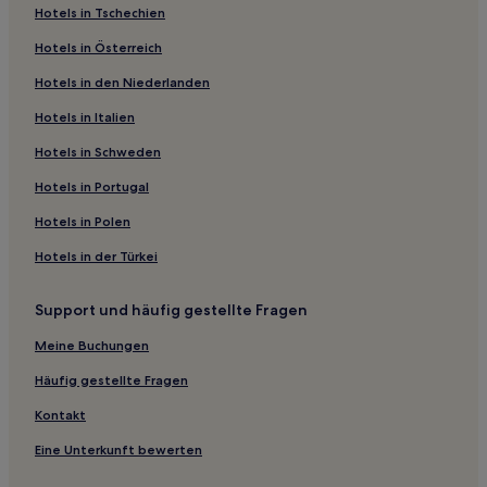
Hotels in Tschechien
Hotels nahe Mumbles Pier
Hotels in Österreich
Llwchwr: Hotels
Hotels in den Niederlanden
Hotels nahe Swansea Arena
Hotels in Italien
Tai-Bach Hotels
Hotels nahe Margam Castle
Hotels in Schweden
Pennard Castle Hotels
Hotels in Portugal
Grovesend and Waungron: Hotels
Hotels in Polen
Crofty Hotels
Hotels in der Türkei
Llandow Hotels
Support und häufig gestellte Fragen
Swansea: Hotels
Meine Buchungen
Hotels nahe Penderyn Distillery
Hotels nahe St Donat's Castle
Häufig gestellte Fragen
Hotels nahe Cwm Du Glen & Glanrhyd Plantation Local
Kontakt
Nature Reserve
Eine Unterkunft bewerten
Hotels nahe Bridgend Minature Railway