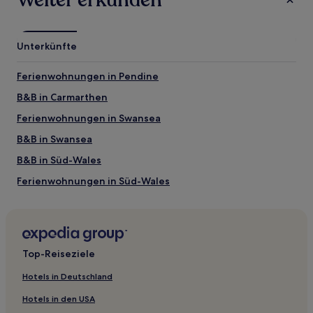
Weiter erkunden
Es
können
zusätzliche
Bedingungen
Unterkünfte
gelten.
Ferienwohnungen in Pendine
B&B in Carmarthen
Ferienwohnungen in Swansea
B&B in Swansea
B&B in Süd-Wales
Ferienwohnungen in Süd-Wales
5-Sterne-Hotels in Saint Athan
Hotels nahe Bahnhof Llansamlet
Gumfreston Hotels
Top-Reiseziele
Cwmamman Hotels
Hotels in Deutschland
Hotels nahe Swansea Market
Hotels in den USA
Swansea Hotels