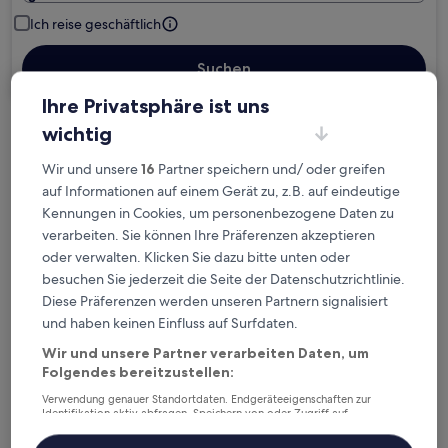
Ich reise geschäftlich
Suchen
Ihre Privatsphäre ist uns
wichtig
Kostenlose Stornierung bei
Planänderungen
Wir und unsere
16
Partner speichern und/ oder greifen
auf Informationen auf einem Gerät zu, z.B. auf eindeutige
Kennungen in Cookies, um personenbezogene Daten zu
Verdiene Prämien für jede
verarbeiten. Sie können Ihre Präferenzen akzeptieren
wahrgenommene Übernachtung
oder verwalten. Klicken Sie dazu bitte unten oder
besuchen Sie jederzeit die Seite der Datenschutzrichtlinie.
Mehr sparen mit Preisen für Mitglieder
Diese Präferenzen werden unseren Partnern signalisiert
und haben keinen Einfluss auf Surfdaten.
Wir und unsere Partner verarbeiten Daten, um
Folgendes bereitzustellen:
Überprüfe die Preise für diese Daten
Verwendung genauer Standortdaten. Endgeräteeigenschaften zur
Identifikation aktiv abfragen. Speichern von oder Zugriff auf
Heute
Morgen
Informationen auf einem Endgerät. Personalisierte Werbung und
6. Aug. - 7. Aug.
7. Aug. - 8. Aug.
Inhalte, Messung von Werbeleistung und der Performance von Inhalten,