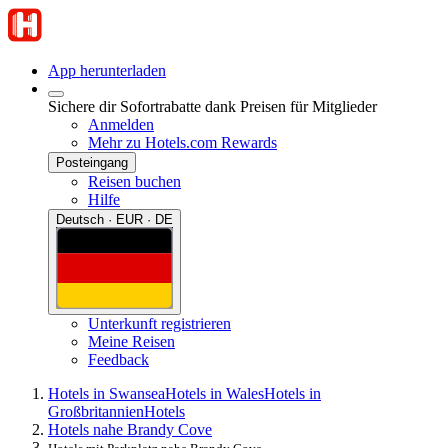
App herunterladen
Sichere dir Sofortrabatte dank Preisen für Mitglieder
Anmelden
Mehr zu Hotels.com Rewards
Posteingang
Reisen buchen
Hilfe
Deutsch · EUR · DE
Unterkunft registrieren
Meine Reisen
Feedback
Hotels in Swansea
Hotels in Wales
Hotels in
Großbritannien
Hotels
Hotels nahe Brandy Cove