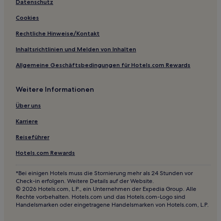
Familien in Landkreis Wittmund
Datenschutz
Familien in Greetsiel
Cookies
Hotels mit Parkplatz in Werdum
Rechtliche Hinweise/Kontakt
Haustierfreundliche in Werdum
Inhaltsrichtlinien und Melden von Inhalten
Haustierfreundliche in Norderney
Allgemeine Geschäftsbedingungen für Hotels.com Rewards
Familien in Norderney
Weitere Informationen
Familien in Ostfriesland
Hotels mit Parkplatz in Ostfriesland
Über uns
Haustierfreundliche in Ostfriesland
Karriere
Haustierfreundliche in Nesse
Reiseführer
Hotels mit Küchenzeile in Norddeich
Hotels.com Rewards
Familien in Norddeich
*Bei einigen Hotels muss die Stornierung mehr als 24 Stunden vor
Haustierfreundliche in Norddeich
Check-in erfolgen. Weitere Details auf der Website.
© 2026 Hotels.com, L.P., ein Unternehmen der Expedia Group. Alle
Business in Papenburg
Rechte vorbehalten. Hotels.com und das Hotels.com-Logo sind
Handelsmarken oder eingetragene Handelsmarken von Hotels.com, L.P.
Haustierfreundliche in Krummhörn