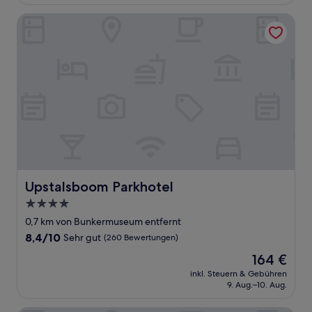
81 €
Bewertungen)
Upstalsboom Parkhotel
Upstalsboom Parkhotel
Upstalsboom Parkhotel
4.0-
Sterne-
0,7 km von Bunkermuseum entfernt
Unterkunft
8.4
8,4/10
Sehr gut
(260 Bewertungen)
von
Der
164 €
10,
Preis
Sehr
inkl. Steuern & Gebühren
beträgt
9. Aug.–10. Aug.
gut,
164 €
(260
Bewertungen)