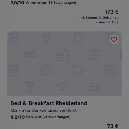
Unterkunft
9.0
9,0/10
Wunderbar
(88 Bewertungen)
von
Der
173 €
10,
Preis
Wunderbar,
inkl. Steuern & Gebühren
beträgt
7. Aug.–8. Aug.
(88
173 €
Bewertungen)
Bed & Breakfast Rheiderland
Bed & Breakfast Rheiderland
Bed & Breakfast Rheiderland
13,2 km von Bunkermuseum entfernt
8.2
8,2/10
Sehr gut
(21 Bewertungen)
von
Der
73 €
10,