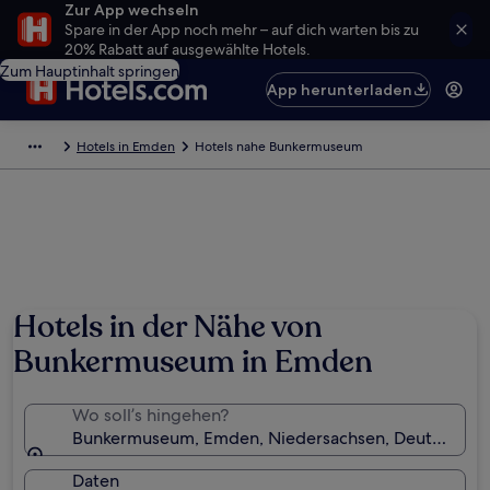
Zur App wechseln
Spare in der App noch mehr – auf dich warten bis zu
20% Rabatt auf ausgewählte Hotels.
Zum Hauptinhalt springen
App herunterladen
Hotels in Emden
Hotels nahe Bunkermuseum
Hotels in der Nähe von
Bunkermuseum in Emden
Wo soll’s hingehen?
Bunkermuseum, Emden, Niedersachsen, Deutschlan
Daten