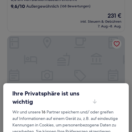
Unterkunft
9.6
9,6/10
Außergewöhnlich
(168 Bewertungen)
von
Der
231 €
10,
Preis
Außergewöhnlich,
inkl. Steuern & Gebühren
beträgt
7. Aug.–8. Aug.
(168
231 €
Bewertungen)
Quartier96 - Boardinghouse Emden
Ihre Privatsphäre ist uns
wichtig
Quartier96 - Boardinghouse Emden
Quartier96 - Boardinghouse Emden
Wir und unsere
16
Partner speichern und/ oder greifen
1,8 km von Bunkermuseum entfernt
auf Informationen auf einem Gerät zu, z.B. auf eindeutige
9.2
9,2/10
Wunderbar
(85 Bewertungen)
Kennungen in Cookies, um personenbezogene Daten zu
von
Der
verarbeiten. Sie können Ihre Präferenzen akzeptieren