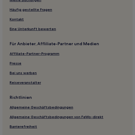
Haxtum Hotels
Upgant-Schott Hotels
Häufig gestellte Fragen
Neue Welt Hotels
Kontakt
Krummhörn Hotels
Eine Unterkunft bewerten
Neu Hauen Hotels
Für Anbieter, Affliliate-Partner und Medien
Ferienwohnungen in Juist
Affiliate-Partner-Programm
Ferienwohnungen in Landkreis Wittmund
Ferienwohnungen in Landkreis Aurich
Presse
Ferienwohnungen in Norderney
Bei uns werben
Hotels mit inbegriffenem Frühstück in Borkum
Reiseveranstalter
Familien in Borkum
Richtlinien
Haustierfreundliche in Borkum
Allgemeine Geschäftsbedingungen
Haustierfreundliche in Dornumersiel
Allgemeine Geschäftsbedingungen von FeWo-direkt
Familien in Dornumersiel
Hotels mit Parkplatz in Landkreis Wittmund
Barrierefreiheit