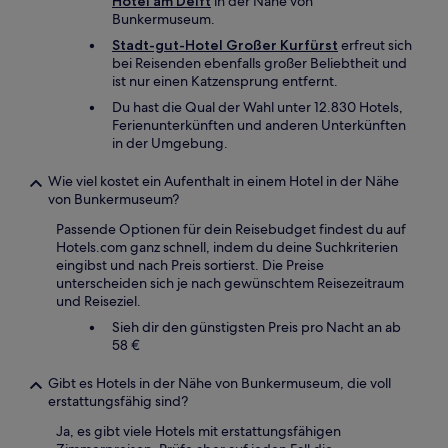
Hotel am Delft
in der Nähe von
Bunkermuseum.
Stadt-gut-Hotel Großer Kurfürst
erfreut sich
bei Reisenden ebenfalls großer Beliebtheit und
ist nur einen Katzensprung entfernt.
Du hast die Qual der Wahl unter 12.830 Hotels,
Ferienunterkünften und anderen Unterkünften
in der Umgebung.
Wie viel kostet ein Aufenthalt in einem Hotel in der Nähe
von Bunkermuseum?
Passende Optionen für dein Reisebudget findest du auf
Hotels.com ganz schnell, indem du deine Suchkriterien
eingibst und nach Preis sortierst. Die Preise
unterscheiden sich je nach gewünschtem Reisezeitraum
und Reiseziel.
Sieh dir den günstigsten Preis pro Nacht an ab
58 €
Gibt es Hotels in der Nähe von Bunkermuseum, die voll
erstattungsfähig sind?
Ja, es gibt viele Hotels mit erstattungsfähigen