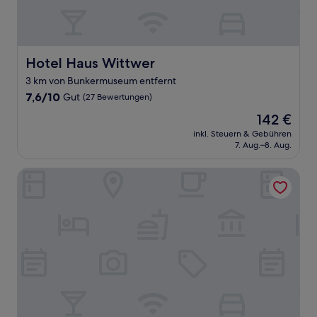
Hotel Haus Wittwer
Hotel Haus Wittwer
3 km von Bunkermuseum entfernt
7.6
7,6/10
Gut
(27 Bewertungen)
von
Der
142 €
10,
Preis
Gut,
inkl. Steuern & Gebühren
beträgt
7. Aug.–8. Aug.
(27
142 €
Bewertungen)
Stadt-gut-Hotel Großer Kurfürst