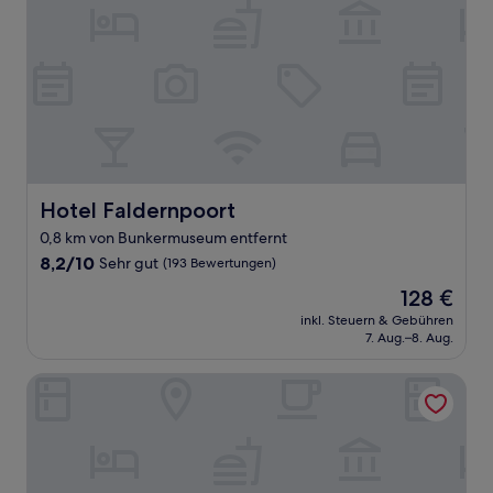
Hotel Faldernpoort
Hotel Faldernpoort
0,8 km von Bunkermuseum entfernt
8.2
8,2/10
Sehr gut
(193 Bewertungen)
von
Der
128 €
10,
Preis
Sehr
inkl. Steuern & Gebühren
beträgt
7. Aug.–8. Aug.
gut,
128 €
(193
Bewertungen)
Ferienhaus am Binnenhafen