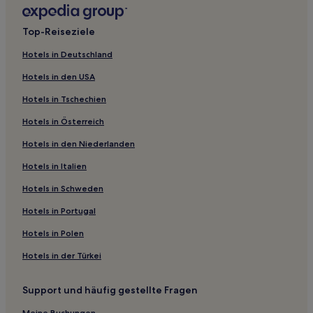
Leer Hotels
Top-Reiseziele
Süderneuland II Hotels
Hotels in Deutschland
Wolthusen Hotels
Hotels in den USA
Campen Hotels
Hotels in Tschechien
Landkreis Leer: Hotels
Hotels in Österreich
Hamswehrum Hotels
Hotels in den Niederlanden
Hotels nahe Touristeninformation Moormerland
Westermarsch Zwei Hotels
Hotels in Italien
Holtgaste Hotels
Hotels in Schweden
Hotels nahe Ewiges Meer
Hotels in Portugal
Landkreis Aurich: Hotels
Hotels in Polen
Kirchdorf Hotels
Hotels in der Türkei
Marienwehr Hotels
Support und häufig gestellte Fragen
Hotels nahe Strand
Meine Buchungen