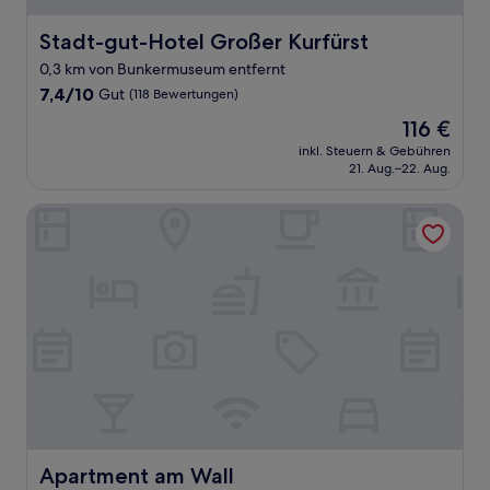
Stadt-gut-Hotel Großer Kurfürst
Stadt-gut-Hotel Großer Kurfürst
0,3 km von Bunkermuseum entfernt
7.4
7,4/10
Gut
(118 Bewertungen)
von
Der
116 €
10,
Preis
Gut,
inkl. Steuern & Gebühren
beträgt
21. Aug.–22. Aug.
(118
116 €
Bewertungen)
Apartment am Wall
Apartment am Wall
Apartment am Wall