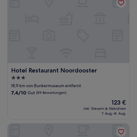
Hotel Restaurant Noordooster
Hotel Restaurant Noordooster
3.0-
Sterne-
18,9 km von Bunkermuseum entfernt
Unterkunft
7.4
7,4/10
Gut
(89 Bewertungen)
von
Der
123 €
10,
Preis
Gut,
inkl. Steuern & Gebühren
beträgt
7. Aug.–8. Aug.
(89
123 €
Bewertungen)
Boardinghaus Georgsheil