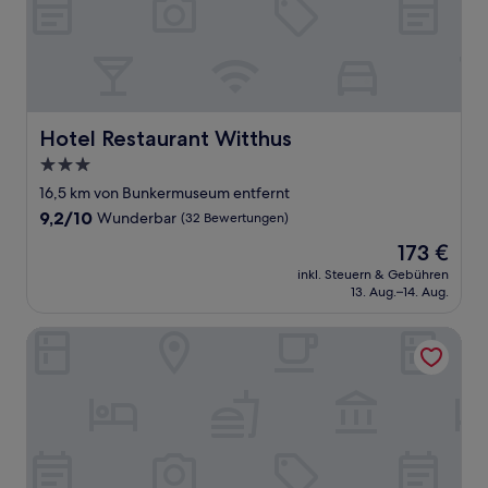
Hotel Restaurant Witthus
Hotel Restaurant Witthus
3.0-
Sterne-
16,5 km von Bunkermuseum entfernt
Unterkunft
9.2
9,2/10
Wunderbar
(32 Bewertungen)
von
Der
173 €
10,
Preis
Wunderbar,
inkl. Steuern & Gebühren
beträgt
13. Aug.–14. Aug.
(32
173 €
Bewertungen)
Hotel Hohes Haus