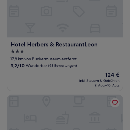
Hotel Herbers & RestaurantLeon
Hotel Herbers & RestaurantLeon
3.0-
Sterne-
17,8 km von Bunkermuseum entfernt
Unterkunft
9.2
9,2/10
Wunderbar
(93 Bewertungen)
von
Der
124 €
10,
Preis
Wunderbar,
inkl. Steuern & Gebühren
beträgt
9. Aug.–10. Aug.
(93
124 €
Bewertungen)
Hotel Restaurant Witthus