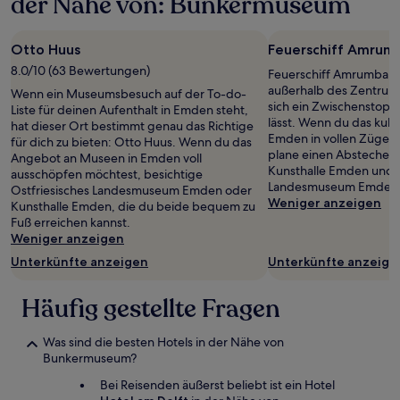
der Nähe von: Bunkermuseum
einen
Aufenthalt
mit
Otto Huus
Feuerschiff Amrum
1 Übernachtung
von
8.0/10 (63 Bewertungen)
Feuerschiff Amrumbank 
2 Erwachsenen
außerhalb des Zentrum
Wenn ein Museumsbesuch auf der To-do-
gefunden
sich ein Zwischenstopp
Liste für deinen Aufenthalt in Emden steht,
wurde.
lässt. Wenn du das kult
hat dieser Ort bestimmt genau das Richtige
Preise
Emden in vollen Zügen
für dich zu bieten: Otto Huus. Wenn du das
und
plane einen Abstecher h
Angebot an Museen in Emden voll
Verfügbarkeiten
Kunsthalle Emden und O
ausschöpfen möchtest, besichtige
können
Landesmuseum Emden
Ostfriesisches Landesmuseum Emden oder
sich
Weniger anzeigen
Kunsthalle Emden, die du beide bequem zu
ändern.
Fuß erreichen kannst.
Es
Weniger anzeigen
können
zusätzliche
Unterkünfte anzeigen
Unterkünfte anzeige
Bedingungen
gelten.
Häufig gestellte Fragen
Was sind die besten Hotels in der Nähe von
Bunkermuseum?
Bei Reisenden äußerst beliebt ist ein Hotel