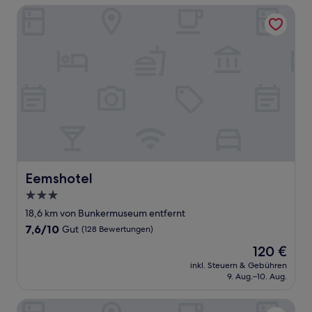
Bewertungen)
Eemshotel
Eemshotel
Eemshotel
3.0-
Sterne-
18,6 km von Bunkermuseum entfernt
Unterkunft
7.6
7,6/10
Gut
(128 Bewertungen)
von
Der
120 €
10,
Preis
Gut,
inkl. Steuern & Gebühren
beträgt
9. Aug.–10. Aug.
(128
120 €
Bewertungen)
Hotel Restaurant Noordooster