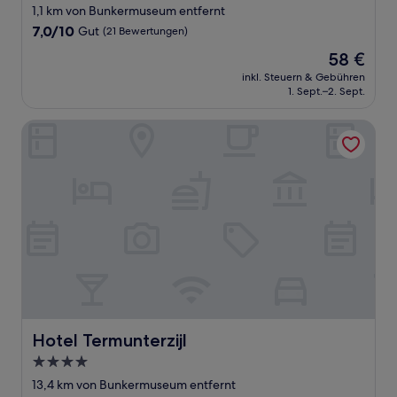
1,1 km von Bunkermuseum entfernt
7.0
7,0/10
Gut
(21 Bewertungen)
von
Der
58 €
10,
Preis
Gut,
inkl. Steuern & Gebühren
beträgt
1. Sept.–2. Sept.
(21
58 €
Bewertungen)
Hotel Termunterzijl
Hotel Termunterzijl
Hotel Termunterzijl
4.0-
Sterne-
13,4 km von Bunkermuseum entfernt