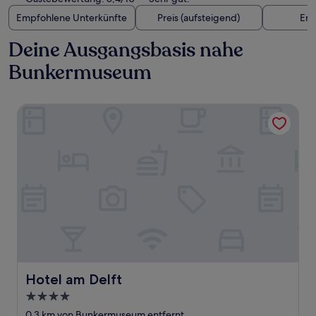
Empfohlene Unterkünfte
Preis (aufsteigend)
Ent
Deine Ausgangsbasis nahe
Bunkermuseum
Hotel am Delft
Hotel am Delft
Hotel am Delft
4.0-
Sterne-
0,3 km von Bunkermuseum entfernt