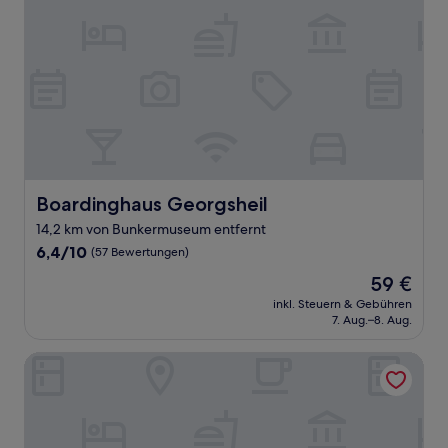
Boardinghaus Georgsheil
Boardinghaus Georgsheil
14,2 km von Bunkermuseum entfernt
6.4
6,4/10
(57 Bewertungen)
von
Der
59 €
10,
Preis
(57
inkl. Steuern & Gebühren
beträgt
7. Aug.–8. Aug.
Bewertungen)
59 €
Hotel Herbers & RestaurantLeon