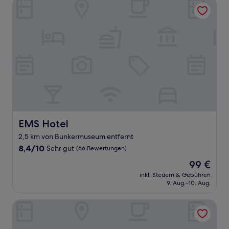
EMS Hotel
EMS Hotel
EMS Hotel
2,5 km von Bunkermuseum entfernt
8.4
8,4/10
Sehr gut
(66 Bewertungen)
von
Der
99 €
10,
Preis
Sehr
inkl. Steuern & Gebühren
beträgt
9. Aug.–10. Aug.
gut,
99 €
(66
Bewertungen)
Hotel Faldernpoort