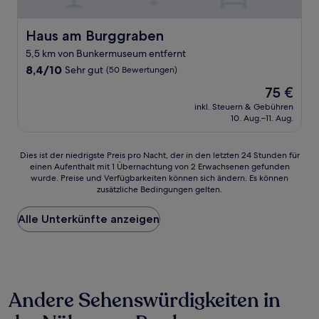
Haus am Burggraben
Haus am Burggraben
5,5 km von Bunkermuseum entfernt
8.4
8,4/10
Sehr gut
(50 Bewertungen)
von
Der
75 €
10,
Preis
Sehr
inkl. Steuern & Gebühren
beträgt
10. Aug.–11. Aug.
gut,
75 €
(50
Bewertungen)
Dies
Dies ist der niedrigste Preis pro Nacht, der in den letzten 24 Stunden für
einen Aufenthalt mit 1 Übernachtung von 2 Erwachsenen gefunden
ist
wurde. Preise und Verfügbarkeiten können sich ändern. Es können
der
zusätzliche Bedingungen gelten.
niedrigste
Preis
Alle Unterkünfte anzeigen
pro
Nacht,
der
in
den
letzten
Andere Sehenswürdigkeiten in
24 Stunden
für