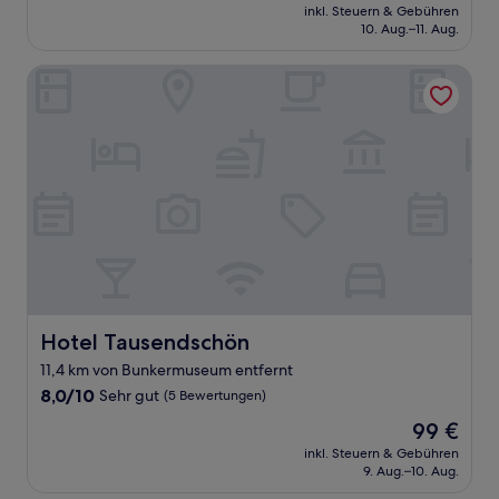
Preis
Sehr
inkl. Steuern & Gebühren
beträgt
10. Aug.–11. Aug.
gut,
73 €
(21
Bewertungen)
Hotel Tausendschön
Hotel Tausendschön
Hotel Tausendschön
11,4 km von Bunkermuseum entfernt
8.0
8,0/10
Sehr gut
(5 Bewertungen)
von
Der
99 €
10,
Preis
Sehr
inkl. Steuern & Gebühren
beträgt
9. Aug.–10. Aug.
gut,
99 €
(5