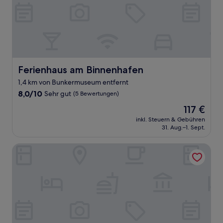
Ferienhaus am Binnenhafen
Ferienhaus am Binnenhafen
1,4 km von Bunkermuseum entfernt
8.0
8,0/10
Sehr gut
(5 Bewertungen)
von
Der
117 €
10,
Preis
Sehr
inkl. Steuern & Gebühren
beträgt
31. Aug.–1. Sept.
gut,
117 €
(5
Bewertungen)
Hotel Haus Wittwer