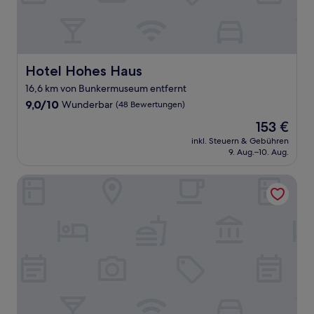
Hotel Hohes Haus
Hotel Hohes Haus
16,6 km von Bunkermuseum entfernt
9.0
9,0/10
Wunderbar
(48 Bewertungen)
von
Der
153 €
10,
Preis
Wunderbar,
inkl. Steuern & Gebühren
beträgt
9. Aug.–10. Aug.
(48
153 €
Bewertungen)
Haus am Burggraben