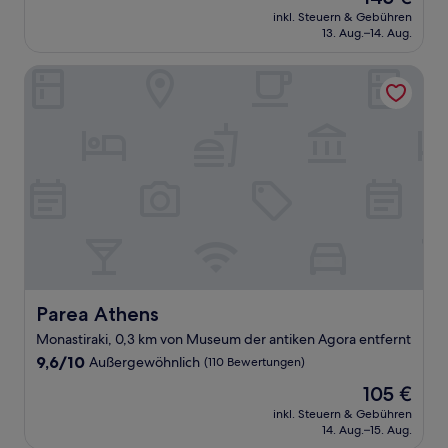
Preis
Außergewöhnlich,
inkl. Steuern & Gebühren
beträgt
13. Aug.–14. Aug.
(593
145 €
Bewertungen)
Parea Athens
Parea Athens
Parea Athens
Monastiraki, 0,3 km von Museum der antiken Agora entfernt
9.6
9,6/10
Außergewöhnlich
(110 Bewertungen)
von
Der
105 €
10,
Preis
Außergewöhnlich,
inkl. Steuern & Gebühren
beträgt
14. Aug.–15. Aug.
(110
105 €