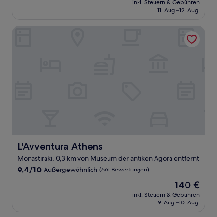
Wunderbar,
inkl. Steuern & Gebühren
beträgt
11. Aug.–12. Aug.
(1.002
140 €
Bewertungen)
L'Avventura Athens
L'Avventura Athens
L'Avventura Athens
Monastiraki, 0,3 km von Museum der antiken Agora entfernt
9.4
9,4/10
Außergewöhnlich
(661 Bewertungen)
von
Der
140 €
10,
Preis
Außergewöhnlich,
inkl. Steuern & Gebühren
beträgt
9. Aug.–10. Aug.
(661
140 €
Bewertungen)