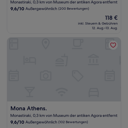
Monastiraki, 0,3 km von Museum der antiken Agora entfernt
9.6
9,6/10
Außergewöhnlich
(200 Bewertungen)
von
Der
118 €
10,
Preis
Außergewöhnlich,
inkl. Steuern & Gebühren
beträgt
12. Aug.–13. Aug.
(200
118 €
Bewertungen)
Mona Athens.
Mona Athens.
Mona Athens.
Monastiraki, 0,3 km von Museum der antiken Agora entfernt
9.6
9,6/10
Außergewöhnlich
(102 Bewertungen)
von