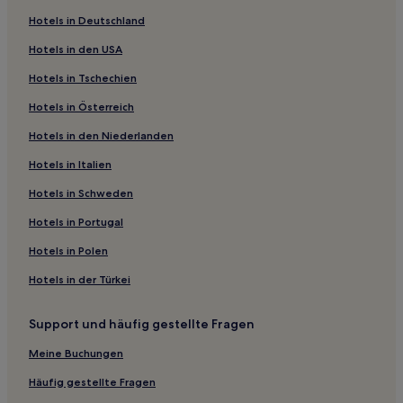
4-Sterne-Hotels in Neos Kosmos
Hotels in Deutschland
3-Sterne-Hotels in Neos Kosmos
Hotels in den USA
3-Sterne-Hotels in Viktoria-Platz
Hotels in Tschechien
4-Sterne-Hotels in Ermou-Straße
Hotels in Österreich
Ferienwohnungen in Zografos
Hotels in den Niederlanden
Gasthäuser in Attica
Gasthäuser in Piräus
Hotels in Italien
Ferienwohnungen in Viktoria-Platz
Hotels in Schweden
Gasthäuser in Koukaki
Hotels in Portugal
Gasthäuser in Athen
Hotels in Polen
Aparthotels in Athen
Hotels in der Türkei
Villen in Athen
Support und häufig gestellte Fragen
Hotels mit Parkplatz in Kifisia
Haustierfreundliche in Kifisia
Meine Buchungen
Golf nahe Strand von Glyfada
Häufig gestellte Fragen