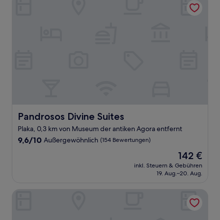
Pandrosos Divine Suites
Pandrosos Divine Suites
Plaka, 0,3 km von Museum der antiken Agora entfernt
9.6
9,6/10
Außergewöhnlich
(154 Bewertungen)
von
Der
142 €
10,
Preis
Außergewöhnlich,
inkl. Steuern & Gebühren
beträgt
19. Aug.–20. Aug.
(154
142 €
Bewertungen)
Athens Suites