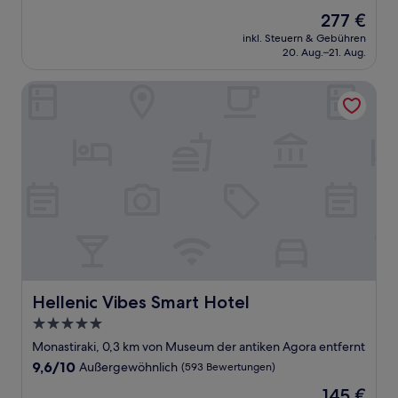
von
Der
277 €
10,
Preis
Außergewöhnlich,
inkl. Steuern & Gebühren
beträgt
20. Aug.–21. Aug.
(138
277 €
Bewertungen)
Hellenic Vibes Smart Hotel
Hellenic Vibes Smart Hotel
Hellenic Vibes Smart Hotel
5.0-
Sterne-
Monastiraki, 0,3 km von Museum der antiken Agora entfernt
Unterkunft
9.6
9,6/10
Außergewöhnlich
(593 Bewertungen)
von
Der
145 €
10,