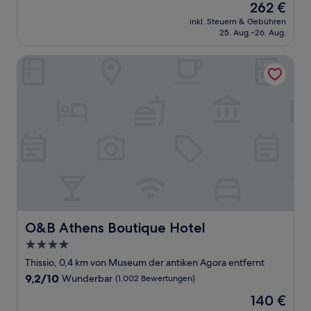
Der
262 €
10,
Preis
Außergewöhnlich,
inkl. Steuern & Gebühren
beträgt
25. Aug.–26. Aug.
(102
262 €
Bewertungen)
O&B Athens Boutique Hotel
O&B Athens Boutique Hotel
O&B Athens Boutique Hotel
4.0-
Sterne-
Thissio, 0,4 km von Museum der antiken Agora entfernt
Unterkunft
9.2
9,2/10
Wunderbar
(1.002 Bewertungen)
von
Der
140 €
10,
Preis