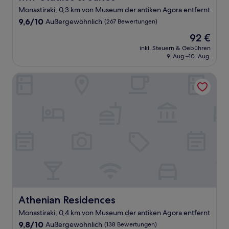
Monastiraki, 0,3 km von Museum der antiken Agora entfernt
9.6
9,6/10
Außergewöhnlich
(267 Bewertungen)
von
Der
92 €
10,
Preis
Außergewöhnlich,
inkl. Steuern & Gebühren
beträgt
9. Aug.–10. Aug.
(267
92 €
Bewertungen)
Athenian Residences
Athenian Residences
Athenian Residences
Monastiraki, 0,4 km von Museum der antiken Agora entfernt
9.8
9,8/10
Außergewöhnlich
(138 Bewertungen)