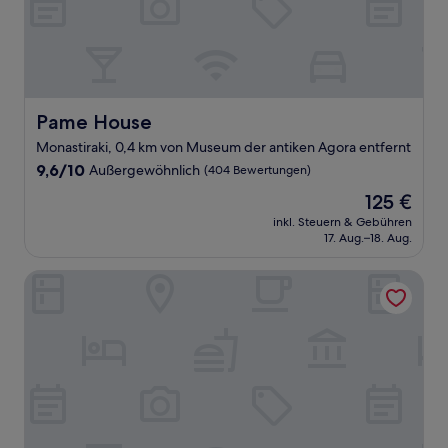
Pame House
Pame House
Monastiraki, 0,4 km von Museum der antiken Agora entfernt
9.6
9,6/10
Außergewöhnlich
(404 Bewertungen)
von
Der
125 €
10,
Preis
Außergewöhnlich,
inkl. Steuern & Gebühren
beträgt
17. Aug.–18. Aug.
(404
125 €
Bewertungen)
Athens Design Suites