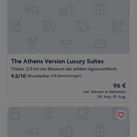
The Athens Version Luxury Suites
The Athens Version Luxury Suites
Thissio, 0,3 km von Museum der antiken Agora entfernt
9.2
9,2/10
Wunderbar
(176 Bewertungen)
von
Der
96 €
10,
Preis
Wunderbar,
inkl. Steuern & Gebühren
beträgt
30. Aug.–31. Aug.
(176
96 €
Bewertungen)
The Artisan Suites