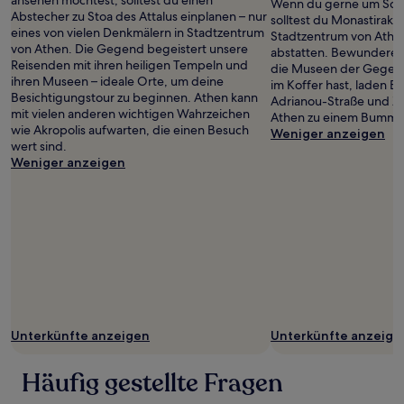
ansehen möchtest, solltest du einen
Wenn du gerne um Schn
Abstecher zu Stoa des Attalus einplanen – nur
solltest du Monastiraki-
eines von vielen Denkmälern in Stadtzentrum
Stadtzentrum von Athe
von Athen. Die Gegend begeistert unsere
abstatten. Bewundere 
Reisenden mit ihren heiligen Tempeln und
die Museen der Gegend
ihren Museen – ideale Orte, um deine
im Koffer hast, laden E
Besichtigungstour zu beginnen. Athen kann
Adrianou-Straße und Ze
mit vielen anderen wichtigen Wahrzeichen
Athen zu einem Bummel
wie Akropolis aufwarten, die einen Besuch
Weniger anzeigen
wert sind.
Weniger anzeigen
Unterkünfte anzeigen
Unterkünfte anzeige
Häufig gestellte Fragen