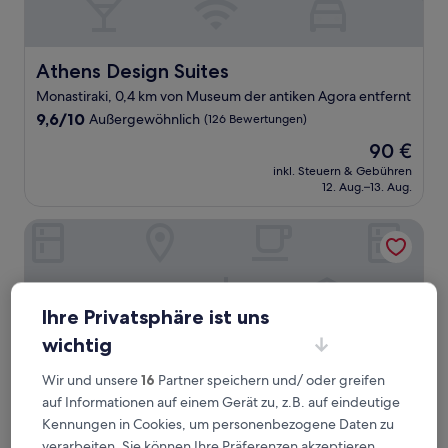
Athens Design Suites
Athens Design Suites
Monastiraki, 0,4 km von Museum der antiken Agora entfernt
9.6
9,6/10
Außergewöhnlich
(126 Bewertungen)
von
Der
90 €
10,
Preis
Außergewöhnlich,
inkl. Steuern & Gebühren
beträgt
12. Aug.–13. Aug.
(126
90 €
Bewertungen)
360 Degrees Pop Art Hotel
Ihre Privatsphäre ist uns
wichtig
Wir und unsere
16
Partner speichern und/ oder greifen
auf Informationen auf einem Gerät zu, z.B. auf eindeutige
Kennungen in Cookies, um personenbezogene Daten zu
verarbeiten. Sie können Ihre Präferenzen akzeptieren