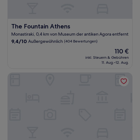
The Fountain Athens
The Fountain Athens
Monastiraki, 0,4 km von Museum der antiken Agora entfernt
9.4
9,4/10
Außergewöhnlich
(404 Bewertungen)
von
Der
110 €
10,
Preis
Außergewöhnlich,
inkl. Steuern & Gebühren
beträgt
11. Aug.–12. Aug.
(404
110 €
Bewertungen)
L'Avventura Suites