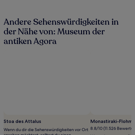
in
den
letzten
Andere Sehenswürdigkeiten in
24 Stunden
für
der Nähe von: Museum der
einen
Aufenthalt
antiken Agora
mit
1 Übernachtung
von
2 Erwachsenen
gefunden
wurde.
Preise
und
Verfügbarkeiten
können
sich
ändern.
Es
können
zusätzliche
Stoa des Attalus
Monastiraki-Flohma
Bedingungen
8.8/10 (11.526 Bewertu
gelten.
Wenn du dir die Sehenswürdigkeiten vor Ort