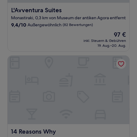
L'Avventura Suites
L'Avventura Suites
Monastiraki, 0,3 km von Museum der antiken Agora entfernt
9.4
9,4/10
Außergewöhnlich
(82 Bewertungen)
von
Der
97 €
10,
Preis
Außergewöhnlich,
inkl. Steuern & Gebühren
beträgt
19. Aug.–20. Aug.
(82
97 €
Bewertungen)
14 Reasons Why
14 Reasons Why
14 Reasons Why