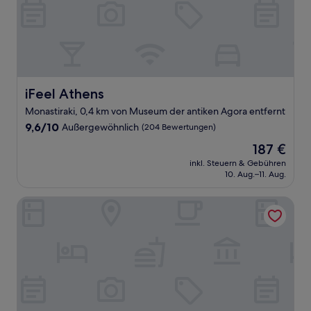
iFeel Athens
iFeel Athens
Monastiraki, 0,4 km von Museum der antiken Agora entfernt
9.6
9,6/10
Außergewöhnlich
(204 Bewertungen)
von
Der
187 €
10,
Preis
Außergewöhnlich,
inkl. Steuern & Gebühren
beträgt
10. Aug.–11. Aug.
(204
187 €
Bewertungen)
The Fountain Athens