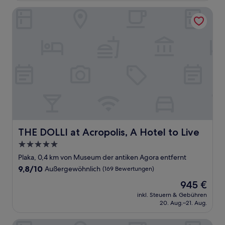
Bewertungen)
THE DOLLI at Acropolis, A Hotel to Live
THE DOLLI at Acropolis, A Hotel to Live
THE DOLLI at Acropolis, A Hotel to Live
5.0-
Sterne-
Plaka, 0,4 km von Museum der antiken Agora entfernt
Unterkunft
9.8
9,8/10
Außergewöhnlich
(169 Bewertungen)
von
Der
945 €
10,
Preis
Außergewöhnlich,
inkl. Steuern & Gebühren
beträgt
20. Aug.–21. Aug.
(169
945 €
Bewertungen)
Pandrosos Divine Suites