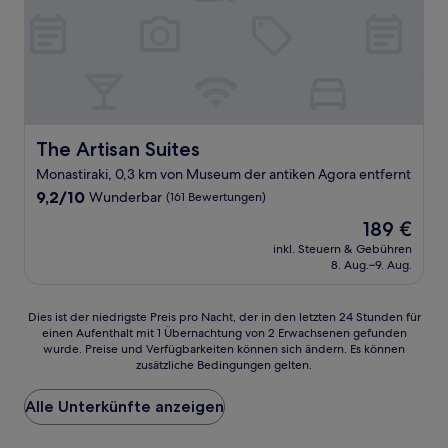
The Artisan Suites
The Artisan Suites
Monastiraki, 0,3 km von Museum der antiken Agora entfernt
9.2
9,2/10
Wunderbar
(161 Bewertungen)
von
Der
189 €
10,
Preis
Wunderbar,
inkl. Steuern & Gebühren
beträgt
8. Aug.–9. Aug.
(161
189 €
Bewertungen)
Dies
Dies ist der niedrigste Preis pro Nacht, der in den letzten 24 Stunden für
einen Aufenthalt mit 1 Übernachtung von 2 Erwachsenen gefunden
ist
wurde. Preise und Verfügbarkeiten können sich ändern. Es können
der
zusätzliche Bedingungen gelten.
niedrigste
Preis
Alle Unterkünfte anzeigen
pro
Nacht,
der