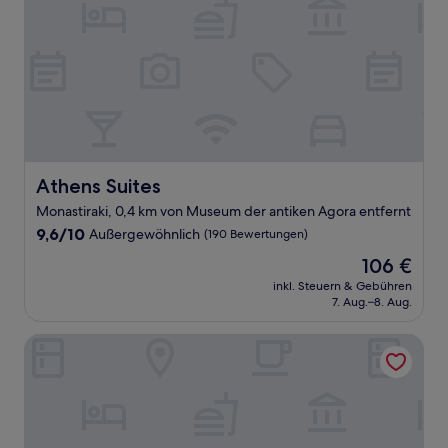
Athens Suites
Athens Suites
Monastiraki, 0,4 km von Museum der antiken Agora entfernt
9.6
9,6/10
Außergewöhnlich
(190 Bewertungen)
von
Der
106 €
10,
Preis
Außergewöhnlich,
inkl. Steuern & Gebühren
beträgt
7. Aug.–8. Aug.
(190
106 €
Bewertungen)
iFeel Athens