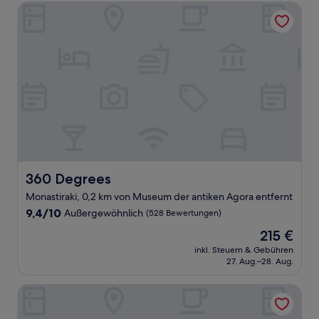
360 Degrees
360 Degrees
360 Degrees
Monastiraki, 0,2 km von Museum der antiken Agora entfernt
9.4
9,4/10
Außergewöhnlich
(528 Bewertungen)
von
Der
215 €
10,
Preis
Außergewöhnlich,
inkl. Steuern & Gebühren
beträgt
27. Aug.–28. Aug.
(528
215 €
Bewertungen)
The Athens Version Luxury Suites