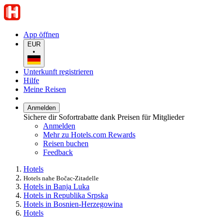
App öffnen
EUR
•
Unterkunft registrieren
Hilfe
Meine Reisen
Anmelden
Sichere dir Sofortrabatte dank Preisen für Mitglieder
Anmelden
Mehr zu Hotels.com Rewards
Reisen buchen
Feedback
Hotels
Hotels nahe Bočac-Zitadelle
Hotels in Banja Luka
Hotels in Republika Srpska
Hotels in Bosnien-Herzegowina
Hotels