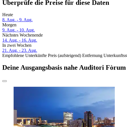
Überprüfe die Preise für diese Daten
Heute
8. Aug. - 9. Aug.
Morgen
9. Aug. - 10. Aug.
Nächstes Wochenende
14. Aug. - 16. Aug.
In zwei Wochen
21. Aug. - 23. Aug.
Empfohlene Unterkünfte
Preis (aufsteigend)
Entfernung
Unterkunftss
Deine Ausgangsbasis nahe Auditori Fòrum