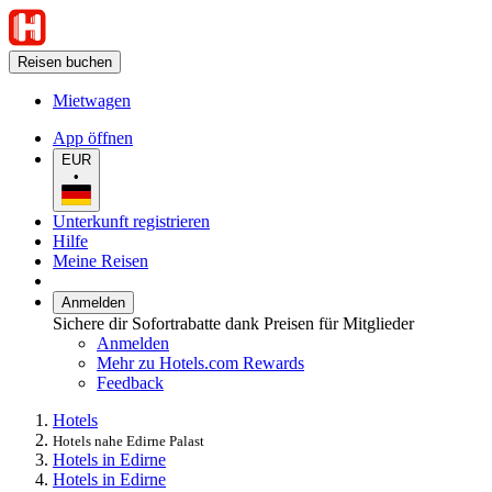
Reisen buchen
Mietwagen
App öffnen
EUR
•
Unterkunft registrieren
Hilfe
Meine Reisen
Anmelden
Sichere dir Sofortrabatte dank Preisen für Mitglieder
Anmelden
Mehr zu Hotels.com Rewards
Feedback
Hotels
Hotels nahe Edirne Palast
Hotels in Edirne
Hotels in Edirne