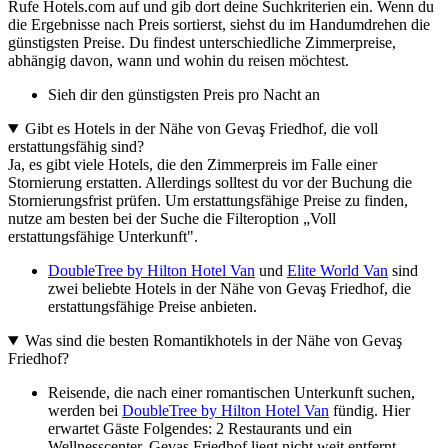
Rufe Hotels.com auf und gib dort deine Suchkriterien ein. Wenn du
die Ergebnisse nach Preis sortierst, siehst du im Handumdrehen die
günstigsten Preise. Du findest unterschiedliche Zimmerpreise,
abhängig davon, wann und wohin du reisen möchtest.
Sieh dir den günstigsten Preis pro Nacht an
Gibt es Hotels in der Nähe von Gevaş Friedhof, die voll
erstattungsfähig sind?
Ja, es gibt viele Hotels, die den Zimmerpreis im Falle einer
Stornierung erstatten. Allerdings solltest du vor der Buchung die
Stornierungsfrist prüfen. Um erstattungsfähige Preise zu finden,
nutze am besten bei der Suche die Filteroption „Voll
erstattungsfähige Unterkunft".
DoubleTree by Hilton Hotel Van
und
Elite World Van
sind
zwei beliebte Hotels in der Nähe von Gevaş Friedhof, die
erstattungsfähige Preise anbieten.
Was sind die besten Romantikhotels in der Nähe von Gevaş
Friedhof?
Reisende, die nach einer romantischen Unterkunft suchen,
werden bei
DoubleTree by Hilton Hotel Van
fündig. Hier
erwartet Gäste Folgendes: 2 Restaurants und ein
Wellnesscenter. Gevaş Friedhof liegt nicht weit entfernt.