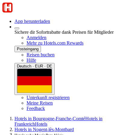
App herunterladen
Sichere dir Sofortrabatte dank Preisen für Mitglieder
Anmelden
Mehr zu Hotels.com Rewards
Posteingang
Reisen buchen
Hilfe
Deutsch · EUR · DE
Unterkunft registrieren
Meine Reisen
Feedback
Hotels in Bourgogne-Franche-Comté
Hotels in
Frankreich
Hotels
Hotels in Nogent-lès-Montbard