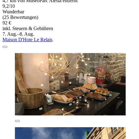
4,7 km von MuséoParc Alésia entfernt
9,2/10
Wunderbar
(25 Bewertungen)
92 €
inkl. Steuern & Gebühren
7. Aug.–8. Aug.
Maison D'Hote Le Relais