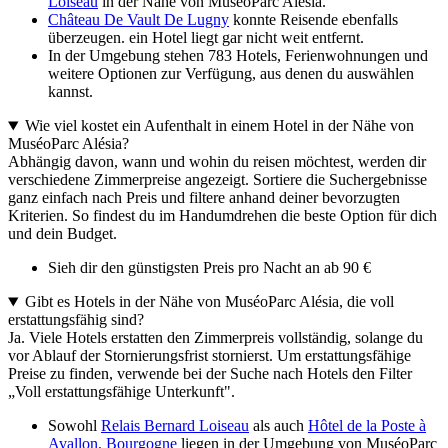
Loiseau
in der Nähe von MuséoParc Alésia.
Château De Vault De Lugny
konnte Reisende ebenfalls
überzeugen. ein Hotel liegt gar nicht weit entfernt.
In der Umgebung stehen 783 Hotels, Ferienwohnungen und
weitere Optionen zur Verfügung, aus denen du auswählen
kannst.
Wie viel kostet ein Aufenthalt in einem Hotel in der Nähe von
MuséoParc Alésia?
Abhängig davon, wann und wohin du reisen möchtest, werden dir
verschiedene Zimmerpreise angezeigt. Sortiere die Suchergebnisse
ganz einfach nach Preis und filtere anhand deiner bevorzugten
Kriterien. So findest du im Handumdrehen die beste Option für dich
und dein Budget.
Sieh dir den günstigsten Preis pro Nacht an ab 90 €
Gibt es Hotels in der Nähe von MuséoParc Alésia, die voll
erstattungsfähig sind?
Ja. Viele Hotels erstatten den Zimmerpreis vollständig, solange du
vor Ablauf der Stornierungsfrist stornierst. Um erstattungsfähige
Preise zu finden, verwende bei der Suche nach Hotels den Filter
„Voll erstattungsfähige Unterkunft".
Sowohl
Relais Bernard Loiseau
als auch
Hôtel de la Poste à
Avallon, Bourgogne
liegen in der Umgebung von MuséoParc