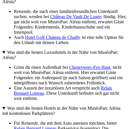
Alésia?
Reisende, die nach einer familienfreundlichen Unterkunft
suchen, werden bei
Château De Vault De Lugny
fündig. Hier,
gar nicht weit von MuséoParc Alésia entfernt, erwartet Gäste
Folgendes: Kindermenüs, Kinderhausschuhe und ein
Innenpool.
Auch
Hotel Golf Chateau de Chailly
ist eine tolle Option für
den Urlaub mit deinen Lieben.
Was sind die besten Luxushotels in der Nähe von MuséoParc
Alésia?
Gönn dir einen Aufenthalt bei
Chenevieres d'en Haut
, nicht
weit von MuséoParc Alésia entfernt. Hier erwartet Gäste
Folgendes: ein Außenpool (je nach Saison geöffnet) und ein
inbegriffenes nach Wunsch zubereitetes Frühstück.
Eine Auszeit der luxuriösen Art verspricht auch
Relais
Bernard Loiseau
. Diese Unterkunft befindet sich gar nicht
weit entfernt.
Was sind die besten Hotels in der Nähe von MuséoParc Alésia
mit kostenlosen Parkplätzen?
Für Reisende, die mit dem Auto anreisen möchten, bietet
Relais Bernard Loiseau
Parkservice (kostenlos). Die