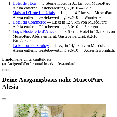
Hôtel de l'Ecu
— 3-Sterne-Hotel in 3,1 km von MuséoParc
Alésia entfernt. Gästebewertung: 7,0/10 — Gut.
Maison D'Hote Le Relais
— Liegt in 4,7 km von MuséoParc
Alésia entfernt. Gästebewertung: 9,2/10 — Wunderbar.
Hotel du Commerce
— Liegt in 12,9 km von MuséoParc
Alésia entfernt. Gästebewertung: 8,0/10 — Sehr gut.
Logis Hostellerie d’Aussois
— 3-Sterne-Hotel in 13,2 km von
MuséoParc Alésia entfernt. Gästebewertung: 9,2/10 —
Wunderbar.
La Maison de Souhey
— Liegt in 14,1 km von MuséoParc
Alésia entfernt. Gästebewertung: 9,6/10 — Außergewöhnlich.
Empfohlene Unterkünfte
Preis
(aufsteigend)
Entfernung
Unterkunftsstandard
Deine Ausgangsbasis nahe MuséoParc
Alésia