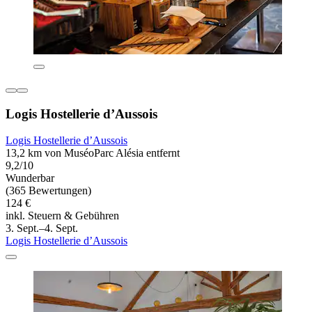
Logis Hostellerie d’Aussois
Logis Hostellerie d’Aussois
13,2 km von MuséoParc Alésia entfernt
9,2/10
Wunderbar
(365 Bewertungen)
124 €
inkl. Steuern & Gebühren
3. Sept.–4. Sept.
Logis Hostellerie d’Aussois