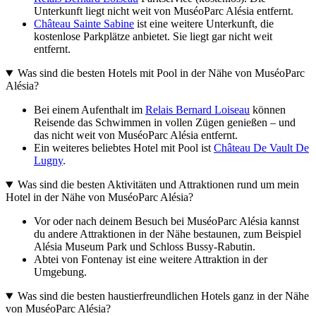
Unterkunft liegt nicht weit von MuséoParc Alésia entfernt.
Château Sainte Sabine
ist eine weitere Unterkunft, die
kostenlose Parkplätze anbietet. Sie liegt gar nicht weit
entfernt.
Was sind die besten Hotels mit Pool in der Nähe von MuséoParc
Alésia?
Bei einem Aufenthalt im
Relais Bernard Loiseau
können
Reisende das Schwimmen in vollen Zügen genießen – und
das nicht weit von MuséoParc Alésia entfernt.
Ein weiteres beliebtes Hotel mit Pool ist
Château De Vault De
Lugny
.
Was sind die besten Aktivitäten und Attraktionen rund um mein
Hotel in der Nähe von MuséoParc Alésia?
Vor oder nach deinem Besuch bei MuséoParc Alésia kannst
du andere Attraktionen in der Nähe bestaunen, zum Beispiel
Alésia Museum Park und Schloss Bussy-Rabutin.
Abtei von Fontenay ist eine weitere Attraktion in der
Umgebung.
Was sind die besten haustierfreundlichen Hotels ganz in der Nähe
von MuséoParc Alésia?