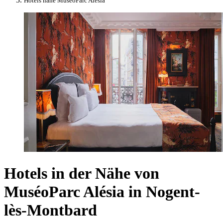
Hotels nahe MuséoParc Alésia
Hotels in der Nähe von
MuséoParc Alésia in Nogent-
lès-Montbard