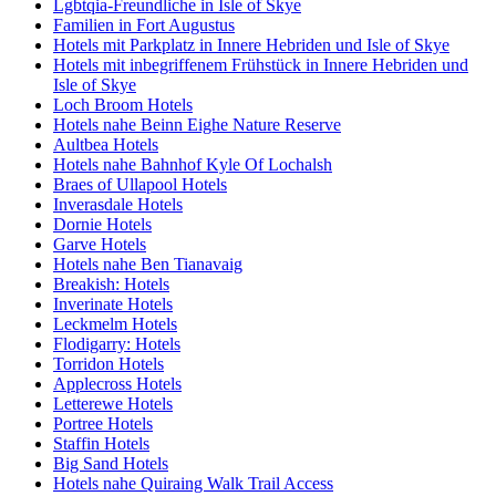
Lgbtqia-Freundliche in Isle of Skye
Familien in Fort Augustus
Hotels mit Parkplatz in Innere Hebriden und Isle of Skye
Hotels mit inbegriffenem Frühstück in Innere Hebriden und
Isle of Skye
Loch Broom Hotels
Hotels nahe Beinn Eighe Nature Reserve
Aultbea Hotels
Hotels nahe Bahnhof Kyle Of Lochalsh
Braes of Ullapool Hotels
Inverasdale Hotels
Dornie Hotels
Garve Hotels
Hotels nahe Ben Tianavaig
Breakish: Hotels
Inverinate Hotels
Leckmelm Hotels
Flodigarry: Hotels
Torridon Hotels
Applecross Hotels
Letterewe Hotels
Portree Hotels
Staffin Hotels
Big Sand Hotels
Hotels nahe Quiraing Walk Trail Access