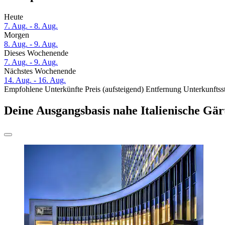
Heute
7. Aug. - 8. Aug.
Morgen
8. Aug. - 9. Aug.
Dieses Wochenende
7. Aug. - 9. Aug.
Nächstes Wochenende
14. Aug. - 16. Aug.
Empfohlene Unterkünfte
Preis (aufsteigend)
Entfernung
Unterkunftss
Deine Ausgangsbasis nahe Italienische Gär