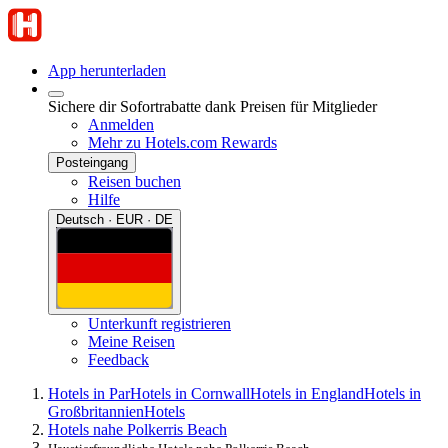
App herunterladen
Sichere dir Sofortrabatte dank Preisen für Mitglieder
Anmelden
Mehr zu Hotels.com Rewards
Posteingang
Reisen buchen
Hilfe
Deutsch · EUR · DE
Unterkunft registrieren
Meine Reisen
Feedback
Hotels in Par
Hotels in Cornwall
Hotels in England
Hotels in
Großbritannien
Hotels
Hotels nahe Polkerris Beach