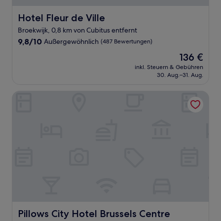
Hotel Fleur de Ville
Hotel Fleur de Ville
Broekwijk, 0,8 km von Cubitus entfernt
9.8
9,8/10
Außergewöhnlich
(487 Bewertungen)
von
Der
136 €
10,
Preis
Außergewöhnlich,
inkl. Steuern & Gebühren
beträgt
30. Aug.–31. Aug.
(487
136 €
Bewertungen)
Pillows City Hotel Brussels Centre
Pillows City Hotel Brussels Centre
Pillows City Hotel Brussels Centre