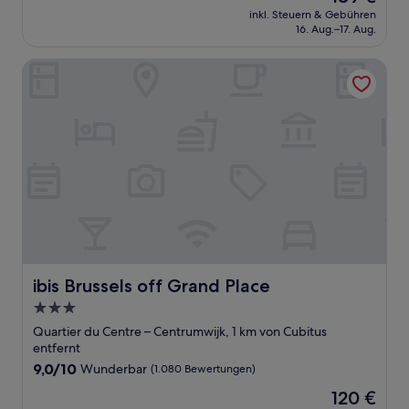
Preis
Wunderbar,
inkl. Steuern & Gebühren
beträgt
16. Aug.–17. Aug.
(1.005
189 €
Bewertungen)
ibis Brussels off Grand Place
ibis Brussels off Grand Place
ibis Brussels off Grand Place
3.0-
Sterne-
Quartier du Centre – Centrumwijk, 1 km von Cubitus
Unterkunft
entfernt
9.0
9,0/10
Wunderbar
(1.080 Bewertungen)
von
Der
120 €
10,