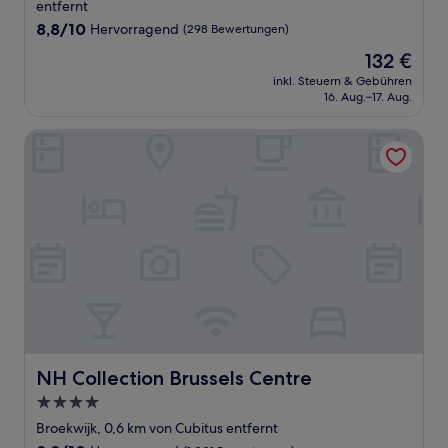
entfernt
8.8
8,8/10
Hervorragend
(298 Bewertungen)
von
Der
132 €
10,
Preis
Hervorragend,
inkl. Steuern & Gebühren
beträgt
16. Aug.–17. Aug.
(298
132 €
Bewertungen)
NH Collection Brussels Centre
NH Collection Brussels Centre
NH Collection Brussels Centre
4.0-
Sterne-
Broekwijk, 0,6 km von Cubitus entfernt
Unterkunft