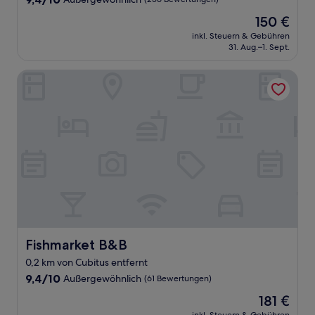
von
Der
150 €
10,
Preis
Außergewöhnlich,
inkl. Steuern & Gebühren
beträgt
31. Aug.–1. Sept.
(256
150 €
Bewertungen)
Fishmarket B&B
Fishmarket B&B
Fishmarket B&B
0,2 km von Cubitus entfernt
9.4
9,4/10
Außergewöhnlich
(61 Bewertungen)
von
Der
181 €
10,
Preis