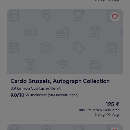
(1.005
142 €
Bewertungen)
Cardo Brussels, Autograph Collection
Cardo Brussels, Autograph Collection
Cardo Brussels, Autograph Collection
0,9 km von Cubitus entfernt
9.0
9,0/10
Wunderbar
(954 Bewertungen)
von
Der
125 €
10,
Preis
Wunderbar,
inkl. Steuern & Gebühren
beträgt
9. Aug.–10. Aug.
(954
125 €
Bewertungen)
DoubleTree by Hilton Brussels City