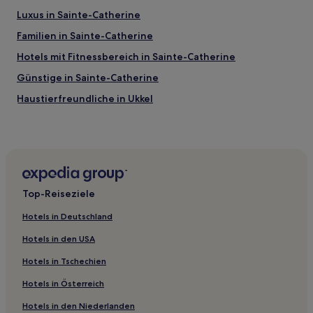
Luxus in Sainte-Catherine
Familien in Sainte-Catherine
Hotels mit Fitnessbereich in Sainte-Catherine
Günstige in Sainte-Catherine
Haustierfreundliche in Ukkel
Familien in Brüssel
Lgbtqia-Freundliche in Brüssel
Günstige nahe Rue des Bouchèrs
Familien in Ixelles
Top-Reiseziele
Haustierfreundliche in Ixelles
Hotels in Deutschland
Hotels mit Parkplatz in Ixelles
Hotels in den USA
Luxus in Ixelles
Hotels in Tschechien
Lgbtqia-Freundliche in Ixelles
Hotels in Österreich
Hotels mit Parkplatz in Saint-Josse-ten-Noode
Hotels in den Niederlanden
Business in Saint-Josse-ten-Noode