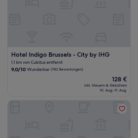
Hotel Indigo Brussels - City by IHG
Hotel Indigo Brussels - City by IHG
1,1 km von Cubitus entfernt
9.0
9,0/10
Wunderbar
(782 Bewertungen)
von
Der
128 €
10,
Preis
Wunderbar,
inkl. Steuern & Gebühren
beträgt
10. Aug.–11. Aug.
(782
128 €
Bewertungen)
Maison Arya