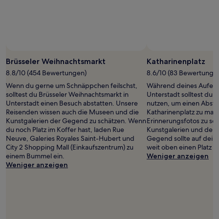
Preise
und
Verfügbarkeiten
können
sich
ändern.
Es
Brüsseler Weihnachtsmarkt
Katharinenplatz
können
zusätzliche
8.8/10 (454 Bewertungen)
8.6/10 (83 Bewertunge
Bedingungen
Wenn du gerne um Schnäppchen feilschst,
Während deines Aufent
gelten.
solltest du Brüsseler Weihnachtsmarkt in
Unterstadt solltest du 
Unterstadt einen Besuch abstatten. Unsere
nutzen, um einen Abst
Reisenden wissen auch die Museen und die
Katharinenplatz zu mac
Kunstgalerien der Gegend zu schätzen. Wenn
Erinnerungsfotos zu sc
du noch Platz im Koffer hast, laden Rue
Kunstgalerien und der 
Neuve, Galeries Royales Saint-Hubert und
Gegend sollte auf dein
City 2 Shopping Mall (Einkaufszentrum) zu
weit oben einen Platz f
einem Bummel ein.
Weniger anzeigen
Weniger anzeigen