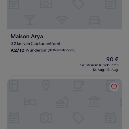
Maison Arya
Maison Arya
0,2 km von Cubitus entfernt
9.2
9,2/10
Wunderbar
(31 Bewertungen)
von
Der
90 €
10,
Preis
Wunderbar,
inkl. Steuern & Gebühren
beträgt
12. Aug.–13. Aug.
(31
90 €
Bewertungen)
Hotel La Grande Cloche