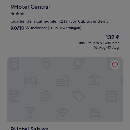
9Hotel Central
9Hotel Central
3.0-
Sterne-
Quartier de la Cathédrale, 1,2 km von Cubitus entfernt
Unterkunft
9.0
9,0/10
Wunderbar
(1.006 Bewertungen)
von
Der
132 €
10,
Preis
Wunderbar,
inkl. Steuern & Gebühren
beträgt
16. Aug.–17. Aug.
(1.006
132 €
Bewertungen)
9Hotel Sablon
9Hotel Sablon
9Hotel Sablon