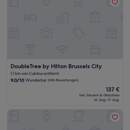
DoubleTree by Hilton Brussels City
DoubleTree by Hilton Brussels City
1,1 km von Cubitus entfernt
9.0
9,0/10
Wunderbar
(686 Bewertungen)
von
Der
137 €
10,
Preis
Wunderbar,
inkl. Steuern & Gebühren
beträgt
16. Aug.–17. Aug.
(686
137 €
Bewertungen)
Hotel Indigo Brussels - City by IHG