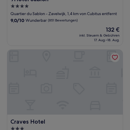
4.0-
Sterne-
Quartier du Sablon - Zavelwijk, 1,4 km von Cubitus entfernt
Unterkunft
9.0
9,0/10
Wunderbar
(851 Bewertungen)
von
Der
132 €
10,
Preis
Wunderbar,
inkl. Steuern & Gebühren
beträgt
17. Aug.–18. Aug.
(851
132 €
Bewertungen)
Craves Hotel
Craves Hotel
Craves Hotel
3.0-