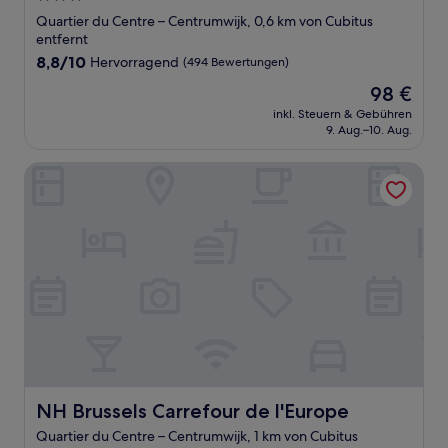
Sterne-
Quartier du Centre – Centrumwijk, 0,6 km von Cubitus
Unterkunft
entfernt
8.8
8,8/10
Hervorragend
(494 Bewertungen)
von
Der
98 €
10,
Preis
Hervorragend,
inkl. Steuern & Gebühren
beträgt
9. Aug.–10. Aug.
(494
98 €
Bewertungen)
NH Brussels Carrefour de l'Europe
NH Brussels Carrefour de l'Europe
NH Brussels Carrefour de l'Europe
Quartier du Centre – Centrumwijk, 1 km von Cubitus