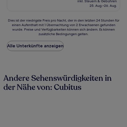
Hervorragend,
inkl. Steuern & Gebühren
beträgt
25. Aug.–26. Aug.
(1.002
116 €
Bewertungen)
Dies
Dies ist der niedrigste Preis pro Nacht, der in den letzten 24 Stunden für
einen Aufenthalt mit 1 Übernachtung von 2 Erwachsenen gefunden
ist
wurde. Preise und Verfügbarkeiten können sich ändern. Es können
der
zusätzliche Bedingungen gelten.
niedrigste
Preis
Alle Unterkünfte anzeigen
pro
Nacht,
der
in
den
letzten
Andere Sehenswürdigkeiten in
24 Stunden
für
der Nähe von: Cubitus
einen
Aufenthalt
mit
1 Übernachtung
von
2 Erwachsenen
gefunden
wurde.