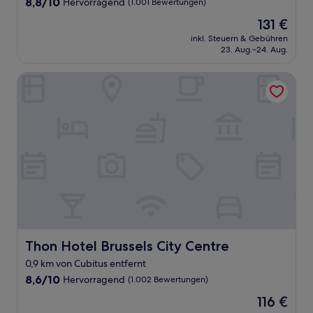
8.8
8,8/10
Hervorragend
(1.001 Bewertungen)
von
Der
131 €
10,
Preis
Hervorragend,
inkl. Steuern & Gebühren
beträgt
23. Aug.–24. Aug.
(1.001
131 €
Bewertungen)
Thon Hotel Brussels City Centre
Thon Hotel Brussels City Centre
Thon Hotel Brussels City Centre
0,9 km von Cubitus entfernt
8.6
8,6/10
Hervorragend
(1.002 Bewertungen)
von
Der
116 €
10,
Preis