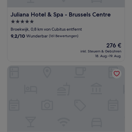
Juliana Hotel & Spa - Brussels Centre
Juliana Hotel & Spa - Brussels Centre
5.0-
Sterne-
Broekwijk, 0,8 km von Cubitus entfernt
Unterkunft
9.2
9,2/10
Wunderbar
(161 Bewertungen)
von
Der
276 €
10,
Preis
Wunderbar,
inkl. Steuern & Gebühren
beträgt
18. Aug.–19. Aug.
(161
276 €
Bewertungen)
9Hotel Central