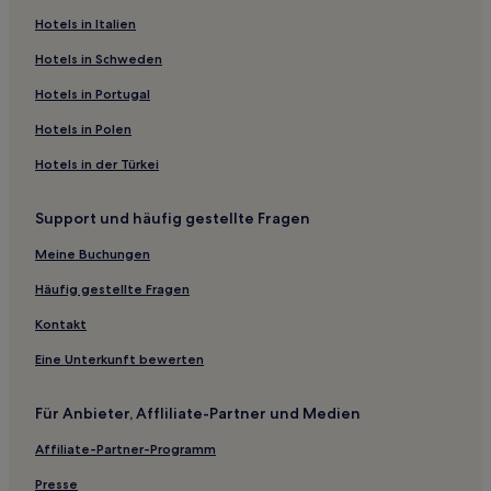
Lgbtqia-Freundliche nahe Parc de Roodebeek
Hotels in Italien
Hotels mit Parkplatz nahe Parc de Roodebeek
Hotels in Schweden
Business in Anderlecht
Hotels in Portugal
Hotels mit Parkplatz in Anderlecht
Hotels in Polen
Haustierfreundliche in Anderlecht
Hotels in der Türkei
Familien in Anderlecht
Support und häufig gestellte Fragen
Hotels mit Parkplatz in Sint-Gillis
Familien in Sint-Gillis
Meine Buchungen
Luxus in Sint-Gillis
Häufig gestellte Fragen
Hotels mit Küchenzeile in Unterstadt
Kontakt
Luxus in Unterstadt
Eine Unterkunft bewerten
Hotels mit Parkplatz in Vorst
Für Anbieter, Affliliate-Partner und Medien
Hotels nahe Station Comte de Flandre/Graaf van
Vlaanderen
Affiliate-Partner-Programm
Hotels nahe Event Brewery Brüssel
Presse