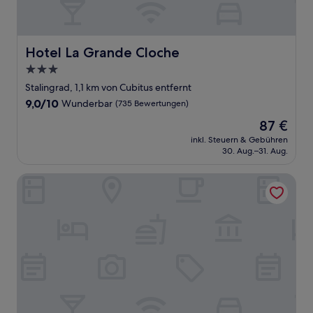
Hotel La Grande Cloche
Hotel La Grande Cloche
3.0-
Sterne-
Stalingrad, 1,1 km von Cubitus entfernt
Unterkunft
9.0
9,0/10
Wunderbar
(735 Bewertungen)
von
Der
87 €
10,
Preis
Wunderbar,
inkl. Steuern & Gebühren
beträgt
30. Aug.–31. Aug.
(735
87 €
Bewertungen)
Juliana Hotel & Spa - Brussels Centre