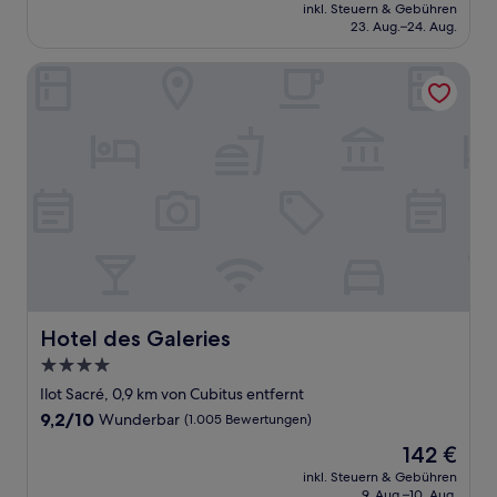
Preis
Wunderbar,
inkl. Steuern & Gebühren
beträgt
23. Aug.–24. Aug.
(1.080
120 €
Bewertungen)
Hotel des Galeries
Hotel des Galeries
Hotel des Galeries
4.0-
Sterne-
Ilot Sacré, 0,9 km von Cubitus entfernt
Unterkunft
9.2
9,2/10
Wunderbar
(1.005 Bewertungen)
von
Der
142 €
10,
Preis
Wunderbar,
inkl. Steuern & Gebühren
beträgt
9. Aug.–10. Aug.