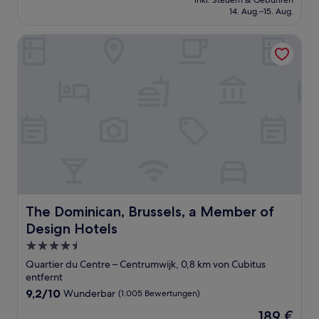
Außergewöhnlich,
inkl. Steuern & Gebühren
beträgt
14. Aug.–15. Aug.
(61
181 €
Bewertungen)
The Dominican, Brussels, a Member of Design Hotels
The Dominican, Brussels, a Member of Design Hotels
The Dominican, Brussels, a Member of
Design Hotels
4.5-
Sterne-
Quartier du Centre – Centrumwijk, 0,8 km von Cubitus
Unterkunft
entfernt
9.2
9,2/10
Wunderbar
(1.005 Bewertungen)
von
Der
189 €
10,