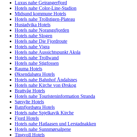
Luxus nahe Geirangerfjord
Hotels nahe Color-Line-Stadion
Midsund kommune Hotels
Hotels nahe Trollstigen-Plateau
Hustadvika Hotels
Hotels nahe Norangsfjorden
Hotels nahe Slogen
Hotels nahe Die Fjordroute
Hotels nahe Vigra
Hotels nahe Aussichtspunkt Aksla
Hotels nahe Trollwand
Hotels nahe Stigfossen
Rauma Hotels
Øksendalsøra Hotels
Hotels nahe Bahnhof Åndalsnes
Hotels nahe Kirche von Ørskog
Brattvåg Hotels
Hotels nahe Touristeninformation Stranda
Sørsylte Hotels
Batnfjordsøra Hotels
Hotels nahe Spjelkavik Kirche
Fjord Hotels
Hotels nahe Hatlaasen und Lerstadnakken
Hotels nahe Sunnmørsalpene
Tingvoll Hotels