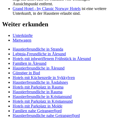
Aussichtspunkt entfernt.
Grand Hotel - by Classic Norway Hotels
ist eine weitere
Unterkunft, in der Haustiere erlaubt sind.
Weiter erkunden
Unterkünfte
Mietwagen
Haustierfreundliche in Stranda
Lgbtqia-Freundliche in Ålesund
Hotels mit inbegriffenem Frühstück in Ålesund
Familien in Ålesund
Haustierfreundliche in Ålesund
Günstige in Bud
Hotels mit Küchenzeile in Sykkylven
Haustierfreundliche in Åndalsnes
Hotels mit Parkplatz in Rauma
Haustierfreundliche in Rauma
Haustierfreundliche in Kristiansund
Hotels mit Parkplatz in Kristiansund
Hotels mit Parkplatz in Molde
Familien nahe Geirangerfjord
Haustierfreundliche nahe Geirangerfjord