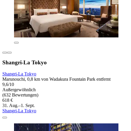
Shangri-La Tokyo
Shangri-La Tokyo
Marunouchi, 0,8 km von Wadakura Fountain Park entfernt
9,6/10
Außergewöhnlich
(632 Bewertungen)
618 €
31. Aug.–1. Sept.
Shangri-La Tokyo