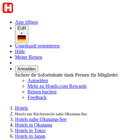
App öffnen
EUR
•
Unterkunft registrieren
Hilfe
Meine Reisen
Anmelden
Sichere dir Sofortrabatte dank Preisen für Mitglieder
Anmelden
Mehr zu Hotels.com Rewards
Reisen buchen
Feedback
Hotels
Hotels mit Küchenzeile nahe Okutama-See
Hotels nahe Okutama-See
Hotels in Okutama
Hotels in Tokio
Hotels in Japan