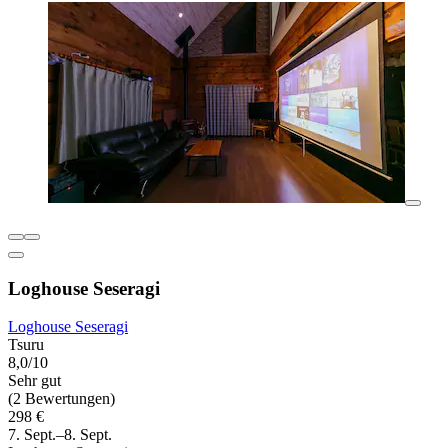
Loghouse Seseragi
Loghouse Seseragi
Tsuru
8,0/10
Sehr gut
(2 Bewertungen)
298 €
7. Sept.–8. Sept.