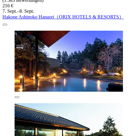
(1.383 Bewertungen)
216 €
7. Sept.–8. Sept.
Hakone Ashinoko Hanaori（ORIX HOTELS & RESORTS）