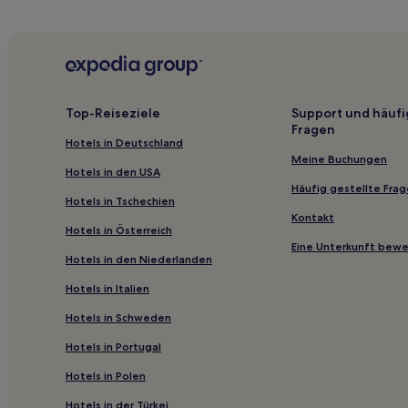
Pias Hotels
Hotels nahe Kloster von Bravaes
São Tomé Hotels
Dem Hotels
Top-Reiseziele
Support und häufi
Fragen
Vilarelho Hotels
Hotels in Deutschland
Cavada Hotels
Meine Buchungen
Hotels in den USA
Perre Hotels
Häufig gestellte Fra
Hotels in Tschechien
Paço Hotels
Kontakt
Hotels in Österreich
Mozelos Hotels
Eine Unterkunft bew
Hotels in den Niederlanden
Linhares Hotels
Hotels in Italien
Riba de Mouro Hotels
Hotels in Schweden
Bemposta Hotels
Hotels in Portugal
Lapa Hotels
Soajo Hotels
Hotels in Polen
Santa Maria Hotels
Hotels in der Türkei