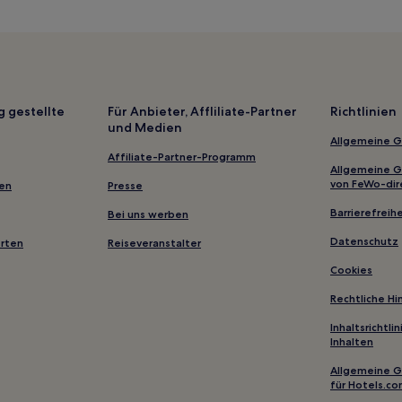
Seara Hotels
Ponte da Barca Hotels
Lamas de Mouro Hotels
Vila Nova de Cerveira Hotels
g gestellte
Für Anbieter, Affliliate-Partner
Richtlinien
und Medien
Santa Cruz Hotels
Allgemeine 
Bela Hotels
Affiliate-Partner-Programm
Allgemeine 
Sá Hotels
von FeWo-dir
gen
Presse
Crasto Hotels
Barrierefreihe
Bei uns werben
Afife Hotels
Datenschutz
erten
Reiseveranstalter
Agualonga Hotels
Cookies
Hotels nahe Golfplatz von Pont
Rechtliche H
Arcos de Valdevez Hotels
Inhaltsrichtl
Inhalten
Mentrestido Hotels
Rubiães: Hotels
Allgemeine 
für Hotels.c
Montaria Hotels