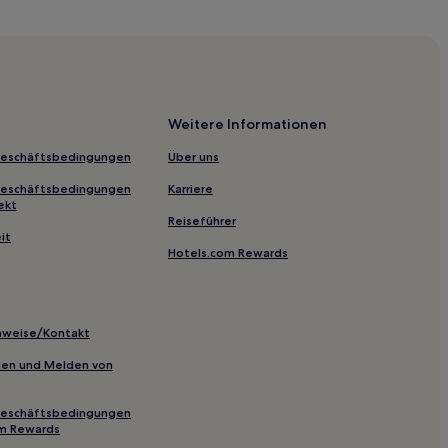
Weitere Informationen
Geschäftsbedingungen
Über uns
Geschäftsbedingungen
Karriere
ekt
Reiseführer
it
Hotels.com Rewards
e de Lima
inweise/Kontakt
inien und Melden von
Geschäftsbedingungen
om Rewards