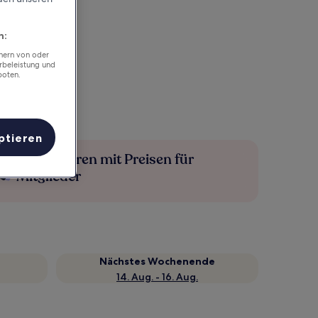
n:
chern von oder
rbeleistung und
boten.
ptieren
Mehr sparen mit Preisen für
Mitglieder
Nächstes Wochenende
14. Aug. - 16. Aug.