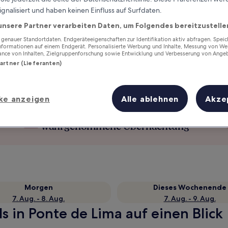
ignalisiert und haben keinen Einfluss auf Surfdaten.
unsere Partner verarbeiten Daten, um Folgendes bereitzustelle
enauer Standortdaten. Endgeräteeigenschaften zur Identifikation aktiv abfragen. Spei
Informationen auf einem Endgerät. Personalisierte Werbung und Inhalte, Messung von We
ance von Inhalten, Zielgruppenforschung sowie Entwicklung und Verbesserung von Ange
Partner (Lieferanten)
ke anzeigen
Alle ablehnen
Akze
Verdiene Prämien für jede
wahrgenommene Übernachtung
Morgen
Dieses Wochenende
7. Aug. - 8. Aug.
7. Aug. - 9. Aug.
s in Ponte de Lima auf einen Blick