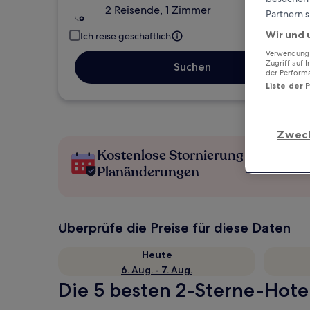
2 Reisende, 1 Zimmer
Partnern s
Wir und 
Ich reise geschäftlich
Verwendung g
Zugriff auf 
Suchen
der Perform
Liste der 
Zwec
Kostenlose Stornierung bei
Planänderungen
Überprüfe die Preise für diese Daten
Heute
6. Aug. - 7. Aug.
Die 5 besten 2-Sterne-Hotel