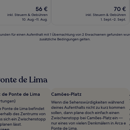
10,
lich,
Der
Hervorragend,
Der
56 €
70 €
Preis
(119
Preis
inkl. Steuern & Gebühren
inkl. Steuern & Gebühren
n)
beträgt
Bewertungen)
beträgt
10. Aug.–11. Aug.
1. Sept.–2. Sept.
56 €
70 €
24 Stunden für einen Aufenthalt mit 1 Übernachtung von 2 Erwachsenen gefunden wu
zusätzliche Bedingungen gelten.
Ponte de Lima
z de Ponte de Lima
Camões-Platz
rtungen)
Wenn die Sehenswürdigkeiten während
deines Aufenthalts nicht zu kurz kommen
de Ponte de Lima befindet
sollen, dann plane doch einfach einen
ßerhalb des Zentrums von
Zwischenstopp bei Camões-Platz ein —
ss sich ein Zwischenstopp
nur eines von vielen Denkmälern in Arca e
planen lässt.
Ponte de Lima.
eigen