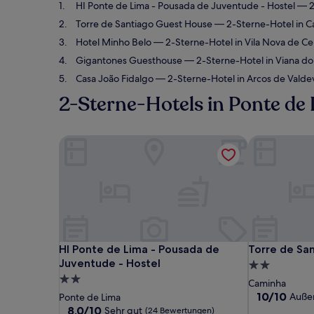
HI Ponte de Lima - Pousada de Juventude - Hostel
— 2-
Torre de Santiago Guest House
— 2-Sterne-Hotel in 
Hotel Minho Belo
— 2-Sterne-Hotel in Vila Nova de C
Gigantones Guesthouse
— 2-Sterne-Hotel in Viana d
Casa João Fidalgo
— 2-Sterne-Hotel in Arcos de Valde
2-Sterne-Hotels in Ponte de
HI Ponte de Lima - Pousada de Juventude - Hoste
Torre de San
HI Ponte de Lima - Pousada de Juventude - Hoste
Torre de San
HI Ponte de Lima - Pousada de
Torre de Sa
Juventude - Hostel
2.0-
2.0-
Sterne-
Caminha
Sterne-
Unterkunft
10.0
10/10
Auße
Ponte de Lima
von
Unterkunft
8.0
8,0/10
Sehr gut
(24 Bewertungen)