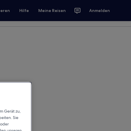
ieren
Hilfe
Meine Reisen
Anmelden
em Gerät zu,
eiten. Sie
 oder
rden unseren