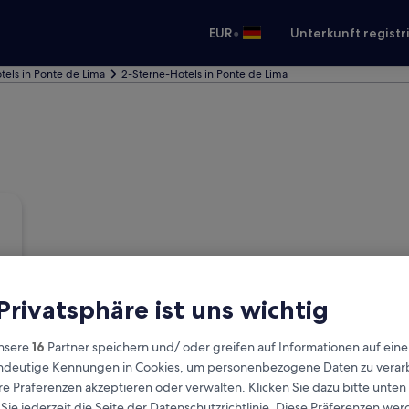
•
EUR
Unterkunft registr
tels in Ponte de Lima
2-Sterne-Hotels in Ponte de Lima
 Privatsphäre ist uns wichtig
nsere
16
Partner speichern und/ oder greifen auf Informationen auf ein
eindeutige Kennungen in Cookies, um personenbezogene Daten zu verarb
e Präferenzen akzeptieren oder verwalten. Klicken Sie dazu bitte unten
ie jederzeit die Seite der Datenschutzrichtlinie. Diese Präferenzen we