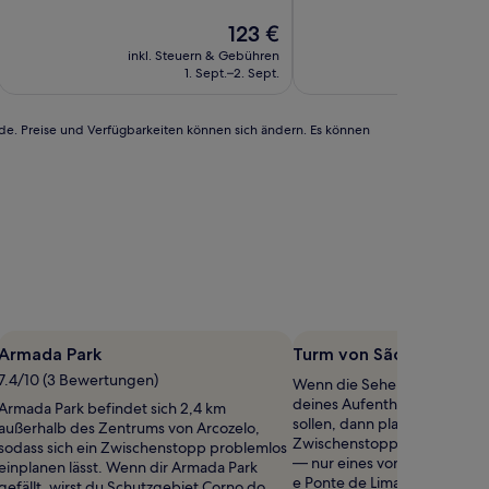
10,
Außergewöhnlich,
Der
123 €
(6
Preis
inkl. Steuern & Gebühren
inkl. Steu
Bewertungen)
beträgt
1. Sept.–2. Sept.
123 €
rde. Preise und Verfügbarkeiten können sich ändern. Es können
Armada Park
Turm von São Paulo
7.4/10 (3 Bewertungen)
Wenn die Sehenswürdigkeit
deines Aufenthalts nicht zu
Armada Park befindet sich 2,4 km
sollen, dann plane doch einf
außerhalb des Zentrums von Arcozelo,
Zwischenstopp bei Turm von 
sodass sich ein Zwischenstopp problemlos
— nur eines von vielen Denk
einplanen lässt. Wenn dir Armada Park
e Ponte de Lima.
gefällt, wirst du Schutzgebiet Corno do