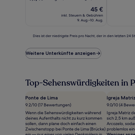
10,
von
Der
Außergewöhn
45 €
10,
Preis
(2
Sehr
inkl. Steuern & Gebühren
beträgt
Bewertunge
gut,
9. Aug.–10. Aug.
45 €
(24
Bewertungen)
Dies
Dies ist der niedrigste Preis pro Nacht, der in den letzten 
ist
der
niedrigste
Weitere Unterkünfte anzeigen
Preis
pro
Nacht,
der
in
Top-Sehenswürdigkeiten in 
den
letzten
24 Stunden
Ponte de Lima
Igreja Matri
für
9.2/10 (17 Bewertungen)
9.0/10 (4 Bewe
einen
Aufenthalt
Wenn die Sehenswürdigkeiten während
Igreja Matriz 
mit
deines Aufenthalts nicht zu kurz kommen
sich 2,5 km au
1 Übernachtung
sollen, dann plane doch einfach einen
Arcozelo, soda
von
Zwischenstopp bei Ponte de Lima (Brücke)
problemlos ein
2 Erwachsenen
ein — nur eines von vielen Denkmälern in
Weniger anz