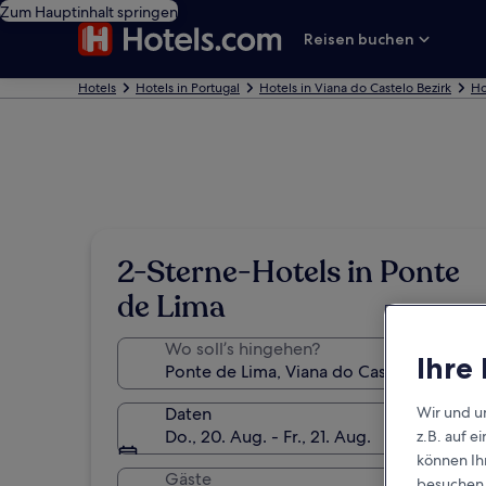
Zum Hauptinhalt springen
Reisen buchen
Hotels
Hotels in Portugal
Hotels in Viana do Castelo Bezirk
Ho
2-Sterne-Hotels in Ponte
de Lima
Wo soll’s hingehen?
Ihre
Wir und u
Daten
Do., 20. Aug. - Fr., 21. Aug.
z.B. auf 
können Ihr
Gäste
besuchen S