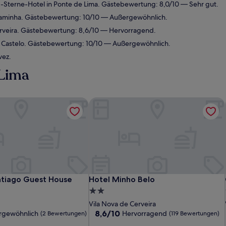
Sterne-Hotel in Ponte de Lima. Gästebewertung: 8,0/10 — Sehr gut.
Caminha. Gästebewertung: 10/10 — Außergewöhnlich.
erveira. Gästebewertung: 8,6/10 — Hervorragend.
o Castelo. Gästebewertung: 10/10 — Außergewöhnlich.
vez.
 Lima
l
tiago Guest House
Hotel Minho Belo
l
tiago Guest House
Hotel Minho Belo
ntiago Guest House
Hotel Minho Belo
2.0-
Sterne-
Vila Nova de Cerveira
Unterkunft
8.6
8,6/10
rgewöhnlich
Hervorragend
(2 Bewertungen)
(119 Bewertungen)
von