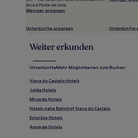
gefunden
Arca e Ponte de Lima.
wurde.
Weniger anzeigen
Preise
und
Verfügbarkeiten
Unterkünfte anzeigen
Unterkünfte 
können
sich
ändern.
Weiter erkunden
Es
können
zusätzliche
Bedingungen
Unterkünfte
Mehr Möglichkeiten zum Buchen
gelten.
Viana do Castelo Hotels
Jolda Hotels
Miranda Hotels
Hotels nahe Bahnhof Viana do Castelo
Estorãos Hotels
Amonde Hotels
Santa Comba Hotels