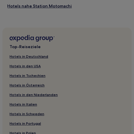
Hotels nahe Station Motomachi
Hotels nahe Bahnhof Arima Onsen
Hotels nahe Tawara Museum of Art
Hotels nahe Bahnhof Amagasaki Center Pool-mae
Hotels nahe Tempel Kaiseiji
Top-Reiseziele
Hotels nahe Aeon Mall Himeji River City
Hotels in Deutschland
Hyogo: Hotels
Hotels in den USA
Taka Hotels
Hotels in Tschechien
Hotels nahe Bahnhof Kōbe
Hotels in Österreich
Kako Bezirk: Hotels
Hotels in den Niederlanden
Hotels nahe Schrein Hamanomiya Tenmangu
Hotels nahe Tempel Kiyomizudera
Hotels in Italien
Tsukaguchi: Hotels
Hotels in Schweden
Kobe Hotels
Hotels in Portugal
Hotels nahe Bahnhof Mukonoso
Hotels in Polen