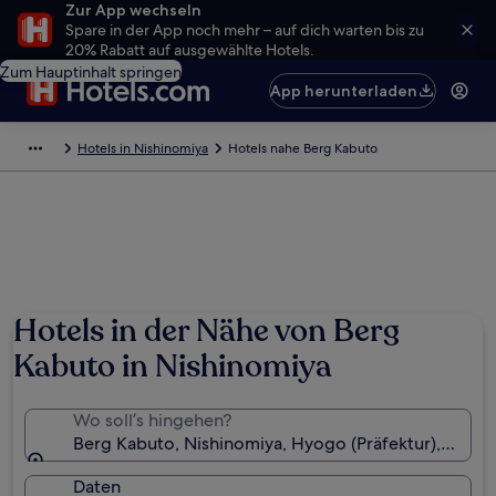
Zur App wechseln
Spare in der App noch mehr – auf dich warten bis zu
20% Rabatt auf ausgewählte Hotels.
Zum Hauptinhalt springen
App herunterladen
Hotels in Nishinomiya
Hotels nahe Berg Kabuto
Hotels in der Nähe von Berg
Kabuto in Nishinomiya
Wo soll’s hingehen?
Berg Kabuto, Nishinomiya, Hyogo (Präfektur), Japan
Daten