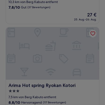
Sterne-
10,3 km von Berg Kabuto entfernt
Unterkunft
7.8
7,8/10
Gut
(37 Bewertungen)
von
Der
27 €
10,
Preis
Gut,
25. Aug.–26. Aug.
beträgt
(37
27 €
Bewertungen)
Arima Hot spring Ryokan Kotori
Arima Hot spring Ryokan Kotori
Arima Hot spring Ryokan Kotori
3.0-
Sterne-
7,5 km von Berg Kabuto entfernt
Unterkunft
8.8
8,8/10
Hervorragend
(117 Bewertungen)