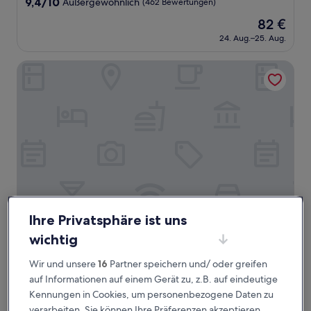
9.4
9,4/10
Außergewöhnlich
(462 Bewertungen)
von
Der
82 €
10,
Preis
Außergewöhnlich,
24. Aug.–25. Aug.
beträgt
(462
82 €
Bewertungen)
Negiya Ryofukaku
Ihre Privatsphäre ist uns
Negiya Ryofukaku
Negiya Ryofukaku
wichtig
4.0-
Wir und unsere
16
Partner speichern und/ oder greifen
Sterne-
8,1 km von Berg Kabuto entfernt
Unterkunft
auf Informationen auf einem Gerät zu, z.B. auf eindeutige
9.2
9,2/10
Wunderbar
(408 Bewertungen)
Kennungen in Cookies, um personenbezogene Daten zu
von
Der
175 €
10,
verarbeiten. Sie können Ihre Präferenzen akzeptieren