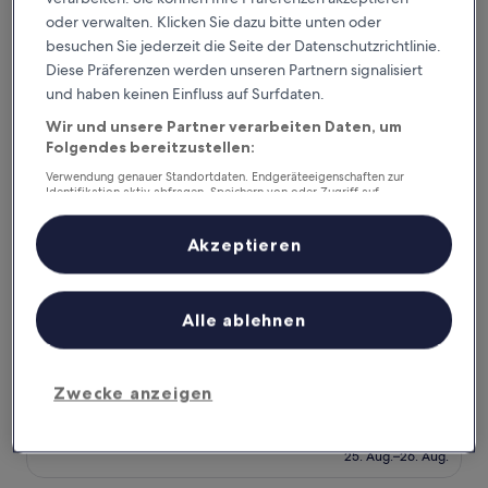
Preis
Wunderbar,
17. Aug.–18. Aug.
oder verwalten. Klicken Sie dazu bitte unten oder
beträgt
(408
besuchen Sie jederzeit die Seite der Datenschutzrichtlinie.
175 €
Bewertungen)
Tocen Goshoboh
Diese Präferenzen werden unseren Partnern signalisiert
und haben keinen Einfluss auf Surfdaten.
Wir und unsere Partner verarbeiten Daten, um
Folgendes bereitzustellen:
Verwendung genauer Standortdaten. Endgeräteeigenschaften zur
Identifikation aktiv abfragen. Speichern von oder Zugriff auf
Informationen auf einem Endgerät. Personalisierte Werbung und
Inhalte, Messung von Werbeleistung und der Performance von Inhalten,
Zielgruppenforschung sowie Entwicklung und Verbesserung von
Akzeptieren
Angeboten.
Liste der Partner (Lieferanten)
Tocen Goshoboh
Tocen Goshoboh
Alle ablehnen
4.5-
Sterne-
7,9 km von Berg Kabuto entfernt
Zwecke anzeigen
Unterkunft
9.4
9,4/10
Außergewöhnlich
(870 Bewertungen)
von
Der
237 €
10,
Preis
Außergewöhnlich,
25. Aug.–26. Aug.
beträgt
(870