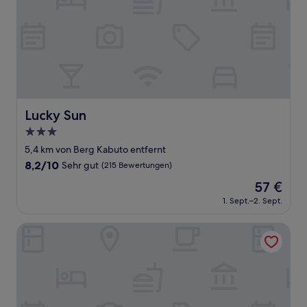
Lucky Sun
Lucky Sun
3.0-
Sterne-
5,4 km von Berg Kabuto entfernt
Unterkunft
8.2
8,2/10
Sehr gut
(215 Bewertungen)
von
Der
57 €
10,
Preis
Sehr
1. Sept.–2. Sept.
beträgt
gut,
57 €
(215
Hotel Luna Ikeda - Adults Only
Bewertungen)