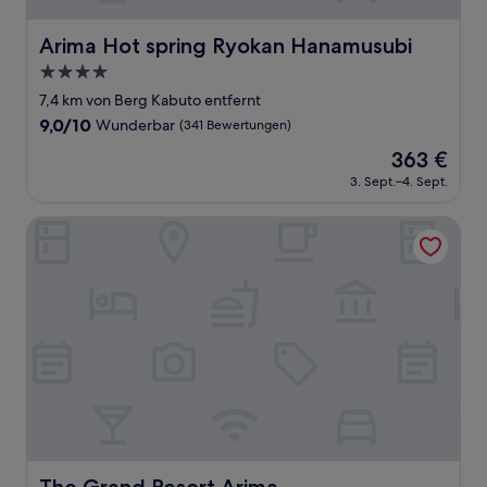
Arima Hot spring Ryokan Hanamusubi
Arima Hot spring Ryokan Hanamusubi
4.0-
Sterne-
7,4 km von Berg Kabuto entfernt
Unterkunft
9.0
9,0/10
Wunderbar
(341 Bewertungen)
von
Der
363 €
10,
Preis
Wunderbar,
3. Sept.–4. Sept.
beträgt
(341
363 €
Bewertungen)
The Grand Resort Arima
The Grand Resort Arima