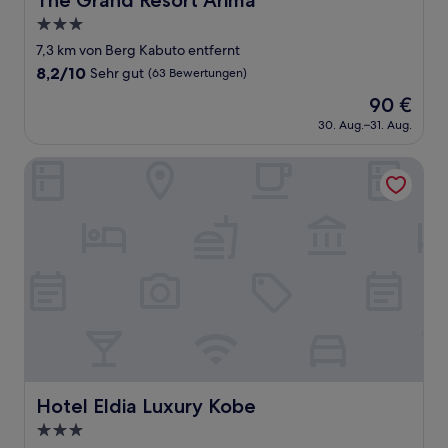
The Grand Resort Arima
3.0-
Sterne-
7,3 km von Berg Kabuto entfernt
Unterkunft
8.2
8,2/10
Sehr gut
(63 Bewertungen)
von
Der
90 €
10,
Preis
Sehr
30. Aug.–31. Aug.
beträgt
gut,
90 €
(63
Hotel Eldia Luxury Kobe
Bewertungen)
Hotel Eldia Luxury Kobe
Hotel Eldia Luxury Kobe
3.0-