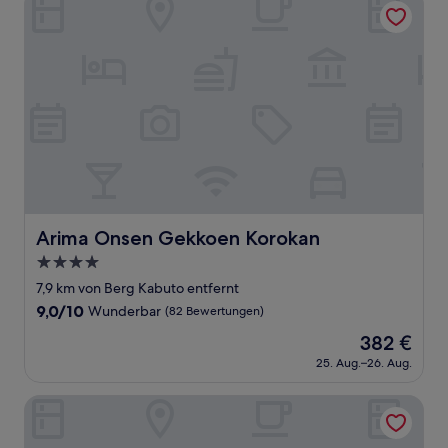
Arima Onsen Gekkoen Korokan
Arima Onsen Gekkoen Korokan
4.0-
Sterne-
7,9 km von Berg Kabuto entfernt
Unterkunft
9.0
9,0/10
Wunderbar
(82 Bewertungen)
von
Der
382 €
10,
Preis
Wunderbar,
25. Aug.–26. Aug.
beträgt
(82
382 €
Bewertungen)
Merveille Arima