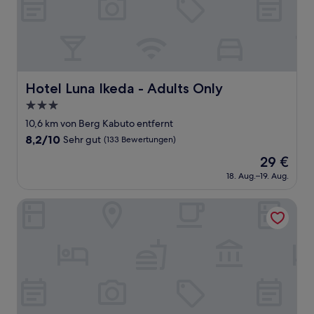
Hotel Luna Ikeda - Adults Only
Hotel Luna Ikeda - Adults Only
3.0-
Sterne-
10,6 km von Berg Kabuto entfernt
Unterkunft
8.2
8,2/10
Sehr gut
(133 Bewertungen)
von
Der
29 €
10,
Preis
Sehr
18. Aug.–19. Aug.
beträgt
gut,
29 €
(133
Okuno Hosomichi
Bewertungen)