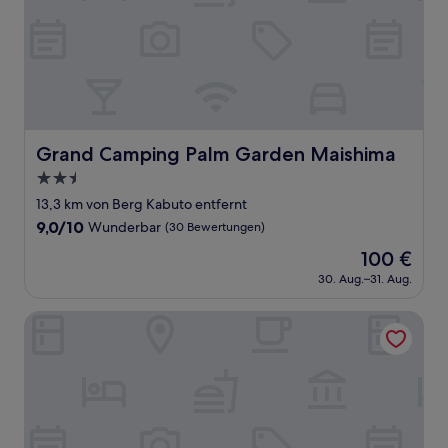
Grand Camping Palm Garden Maishima
Grand Camping Palm Garden Maishima
2.5-
Sterne-
13,3 km von Berg Kabuto entfernt
Unterkunft
9.0
9,0/10
Wunderbar
(30 Bewertungen)
von
Der
100 €
10,
Preis
Wunderbar,
30. Aug.–31. Aug.
beträgt
(30
100 €
Bewertungen)
Hotel Ritz Koshien