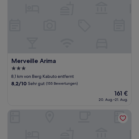
Merveille Arima
Merveille Arima
3.0-
Sterne-
8,1 km von Berg Kabuto entfernt
Unterkunft
8.2
8,2/10
Sehr gut
(155 Bewertungen)
von
Der
161 €
10,
Preis
Sehr
20. Aug.–21. Aug.
beträgt
gut,
161 €
(155
Grand Camping Palm Garden Maishima
Bewertungen)