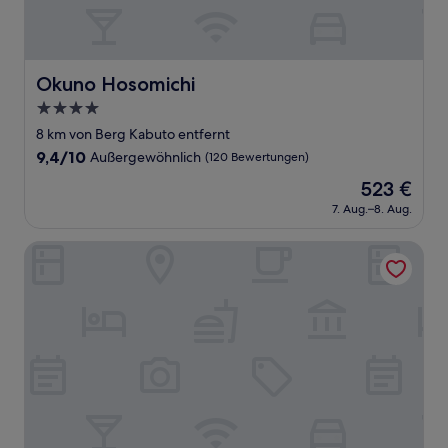
Okuno Hosomichi
Okuno Hosomichi
4.0-
Sterne-
8 km von Berg Kabuto entfernt
Unterkunft
9.4
9,4/10
Außergewöhnlich
(120 Bewertungen)
von
Der
523 €
10,
Preis
Außergewöhnlich,
7. Aug.–8. Aug.
beträgt
(120
523 €
Bewertungen)
Arima Hot spring Ryokan Hanamusubi