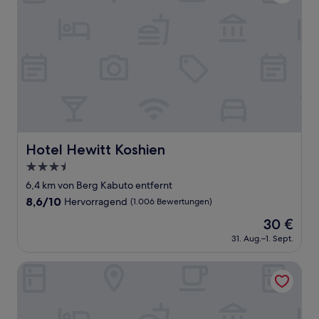
Hotel Hewitt Koshien
Hotel Hewitt Koshien
3.5-
Sterne-
6,4 km von Berg Kabuto entfernt
Unterkunft
8.6
8,6/10
Hervorragend
(1.006 Bewertungen)
von
Der
30 €
10,
Preis
Hervorragend,
31. Aug.–1. Sept.
beträgt
(1.006
30 €
Bewertungen)
Lucky Sun