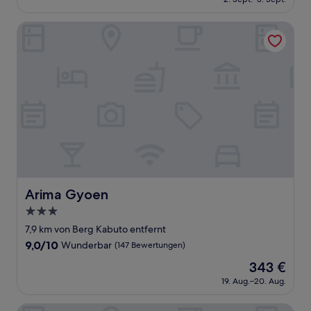
beträgt
(14
216 €
Bewertungen)
Arima Gyoen
Arima Gyoen
Arima Gyoen
3.0-
Sterne-
7,9 km von Berg Kabuto entfernt
Unterkunft
9.0
9,0/10
Wunderbar
(147 Bewertungen)
von
Der
343 €
10,
Preis
Wunderbar,
19. Aug.–20. Aug.
beträgt
(147
343 €
Bewertungen)
Arima Onsen Gekkoen Korokan