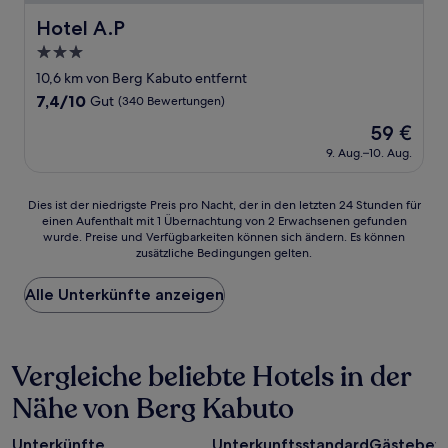
Hotel A.P
Hotel A.P
3.0-
Sterne-
10,6 km von Berg Kabuto entfernt
Unterkunft
7.4
7,4/10
Gut
(340 Bewertungen)
von
Der
59 €
10,
Preis
Gut,
9. Aug.–10. Aug.
beträgt
(340
59 €
Bewertungen)
Dies
Dies ist der niedrigste Preis pro Nacht, der in den letzten 24 Stunden für
einen Aufenthalt mit 1 Übernachtung von 2 Erwachsenen gefunden
ist
wurde. Preise und Verfügbarkeiten können sich ändern. Es können
der
zusätzliche Bedingungen gelten.
niedrigste
Preis
Alle Unterkünfte anzeigen
pro
Nacht,
der
in
Vergleiche beliebte Hotels in der
den
letzten
Nähe von Berg Kabuto
24 Stunden
für
einen
Unterkünfte
Unterkunftsstandard
Gästebew