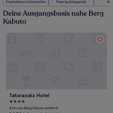
Empfohlene Unterkünfte
Preis (aufsteigend)
Ent
Deine Ausgangsbasis nahe Berg
Kabuto
Takarazuka Hotel
Takarazuka Hotel
Takarazuka Hotel
4.0-
Sterne-
4 km von Berg Kabuto entfernt
Unterkunft