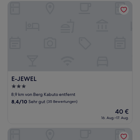
237 €
Bewertungen)
E-JEWEL
E-JEWEL
E-JEWEL
3.0-
Sterne-
8,9 km von Berg Kabuto entfernt
Unterkunft
8.4
8,4/10
Sehr gut
(35 Bewertungen)
von
Der
40 €
10,
Preis
Sehr
16. Aug.–17. Aug.
beträgt
gut,
40 €
(35
Hotel Hewitt Koshien
Bewertungen)