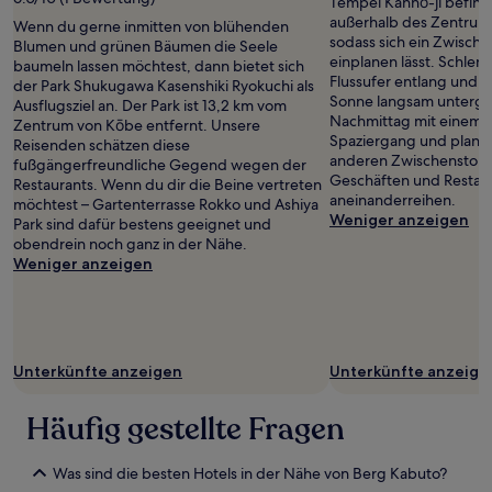
Tempel Kannō-ji befind
außerhalb des Zentrums
Wenn du gerne inmitten von blühenden
sodass sich ein Zwisch
Blumen und grünen Bäumen die Seele
einplanen lässt. Schle
baumeln lassen möchtest, dann bietet sich
Flussufer entlang und 
der Park Shukugawa Kasenshiki Ryokuchi als
Sonne langsam unterge
Ausflugsziel an. Der Park ist 13,2 km vom
Nachmittag mit einem 
Zentrum von Kōbe entfernt. Unsere
Spaziergang und plane
Reisenden schätzen diese
anderen Zwischenstopp 
fußgängerfreundliche Gegend wegen der
Geschäften und Restaura
Restaurants. Wenn du dir die Beine vertreten
aneinanderreihen.
möchtest – Gartenterrasse Rokko und Ashiya
Weniger anzeigen
Park sind dafür bestens geeignet und
obendrein noch ganz in der Nähe.
Weniger anzeigen
Unterkünfte anzeigen
Unterkünfte anzeige
Häufig gestellte Fragen
Was sind die besten Hotels in der Nähe von Berg Kabuto?