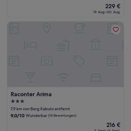
von
Der
229 €
10,
Preis
Hervorragend,
19. Aug.–20. Aug.
beträgt
(117
229 €
Bewertungen)
Raconter Arima
Raconter Arima
Raconter Arima
3.0-
Sterne-
7,9 km von Berg Kabuto entfernt
Unterkunft
9.0
9,0/10
Wunderbar
(14 Bewertungen)
von
Der
216 €
10,
Preis
Wunderbar,
2. Sept.–3. Sept.