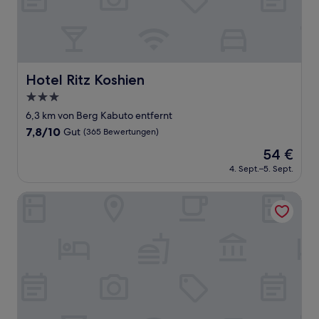
Hotel Ritz Koshien
Hotel Ritz Koshien
3.0-
Sterne-
6,3 km von Berg Kabuto entfernt
Unterkunft
7.8
7,8/10
Gut
(365 Bewertungen)
von
Der
54 €
10,
Preis
Gut,
4. Sept.–5. Sept.
beträgt
(365
54 €
Bewertungen)
V Hotel - Adults Only