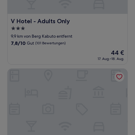
V Hotel - Adults Only
V Hotel - Adults Only
3.0-
Sterne-
9,9 km von Berg Kabuto entfernt
Unterkunft
7.8
7,8/10
Gut
(101 Bewertungen)
von
Der
44 €
10,
Preis
Gut,
17. Aug.–18. Aug.
beträgt
(101
44 €
Bewertungen)
Hotel A.P