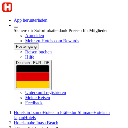
App herunterladen
Sichere dir Sofortrabatte dank Preisen für Mitglieder
Anmelden
Mehr zu Hotels.com Rewards
Posteingang
Reisen buchen
Hilfe
Deutsch · EUR · DE
Unterkunft registrieren
Meine Reisen
Feedback
Hotels in Izumo
Hotels in Präfektur Shimane
Hotels in
Japan
Hotels
Hotels nahe Inasa Beach