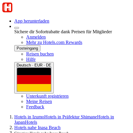
App herunterladen
Sichere dir Sofortrabatte dank Preisen für Mitglieder
Anmelden
Mehr zu Hotels.com Rewards
Posteingang
Reisen buchen
Hilfe
Deutsch · EUR · DE
Unterkunft registrieren
Meine Reisen
Feedback
Hotels in Izumo
Hotels in Präfektur Shimane
Hotels in
Japan
Hotels
Hotels nahe Inasa Beach