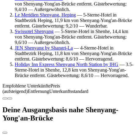
von Shenyang-Yong'an-Brücke entfernt. Gästebewertung:
9,4/10 — Außergewöhnlich.
Le Meridien Shenyang, Heping
— 5-Sterne-Hotel in
Stadtbezirk Heping, 11,9 km von Shenyang-Yong'an-Brücke
entfernt. Gästebewertung: 9,2/10 — Wunderbar.
Swissotel Shenyang
— 5-Sterne-Hotel in Shenhe, 14,4 km
von Shenyang-Yong'an-Brücke entfernt. Gästebewertung:
9,6/10 — Außergewöhnlich.
JEN Shenyang by Shangri-La
— 4-Sterne-Hotel in
Stadtbezirk Heping, 11,8 km von Shenyang-Yong'an-Brücke
entfernt. Gästebewertung: 8,6/10 — Hervorragend.
Holiday Inn Express Shenyang North Station by IHG
— 3.5-
Sterne-Hotel in Shenhe, 12,8 km von Shenyang-Yong'an-
Brücke entfernt. Gästebewertung: 8,6/10 — Hervorragend.
Empfohlene Unterkünfte
Preis
(aufsteigend)
Entfernung
Unterkunftsstandard
Deine Ausgangsbasis nahe Shenyang-
Yong'an-Brücke