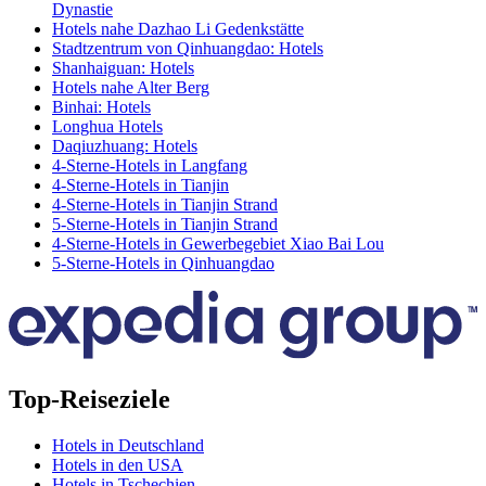
Dynastie
Hotels nahe Dazhao Li Gedenkstätte
Stadtzentrum von Qinhuangdao: Hotels
Shanhaiguan: Hotels
Hotels nahe Alter Berg
Binhai: Hotels
Longhua Hotels
Daqiuzhuang: Hotels
4-Sterne-Hotels in Langfang
4-Sterne-Hotels in Tianjin
4-Sterne-Hotels in Tianjin Strand
5-Sterne-Hotels in Tianjin Strand
4-Sterne-Hotels in Gewerbegebiet Xiao Bai Lou
5-Sterne-Hotels in Qinhuangdao
Top-Reiseziele
Hotels in Deutschland
Hotels in den USA
Hotels in Tschechien