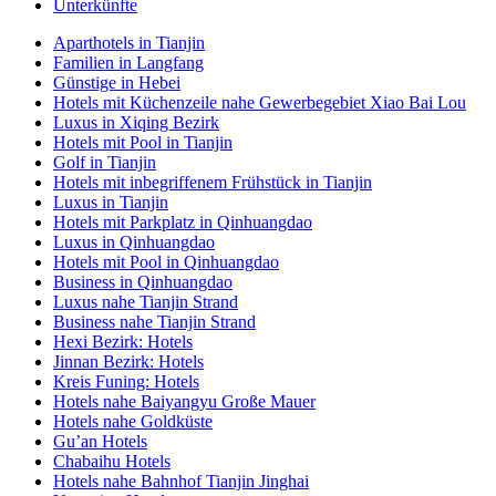
Unterkünfte
Aparthotels in Tianjin
Familien in Langfang
Günstige in Hebei
Hotels mit Küchenzeile nahe Gewerbegebiet Xiao Bai Lou
Luxus in Xiqing Bezirk
Hotels mit Pool in Tianjin
Golf in Tianjin
Hotels mit inbegriffenem Frühstück in Tianjin
Luxus in Tianjin
Hotels mit Parkplatz in Qinhuangdao
Luxus in Qinhuangdao
Hotels mit Pool in Qinhuangdao
Business in Qinhuangdao
Luxus nahe Tianjin Strand
Business nahe Tianjin Strand
Hexi Bezirk: Hotels
Jinnan Bezirk: Hotels
Kreis Funing: Hotels
Hotels nahe Baiyangyu Große Mauer
Hotels nahe Goldküste
Gu’an Hotels
Chabaihu Hotels
Hotels nahe Bahnhof Tianjin Jinghai