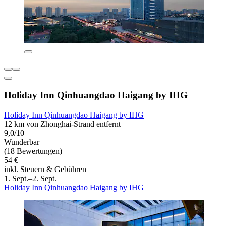
Holiday Inn Qinhuangdao Haigang by IHG
Holiday Inn Qinhuangdao Haigang by IHG
12 km von Zhonghai-Strand entfernt
9,0/10
Wunderbar
(18 Bewertungen)
54 €
inkl. Steuern & Gebühren
1. Sept.–2. Sept.
Holiday Inn Qinhuangdao Haigang by IHG