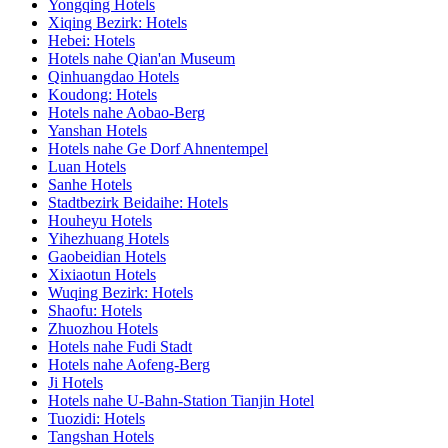
Yongqing Hotels
Xiqing Bezirk: Hotels
Hebei: Hotels
Hotels nahe Qian'an Museum
Qinhuangdao Hotels
Koudong: Hotels
Hotels nahe Aobao-Berg
Yanshan Hotels
Hotels nahe Ge Dorf Ahnentempel
Luan Hotels
Sanhe Hotels
Stadtbezirk Beidaihe: Hotels
Houheyu Hotels
Yihezhuang Hotels
Gaobeidian Hotels
Xixiaotun Hotels
Wuqing Bezirk: Hotels
Shaofu: Hotels
Zhuozhou Hotels
Hotels nahe Fudi Stadt
Hotels nahe Aofeng-Berg
Ji Hotels
Hotels nahe U-Bahn-Station Tianjin Hotel
Tuozidi: Hotels
Tangshan Hotels