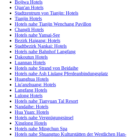
Bojiwa Hotels
Qian'an Hotels
Stadtzentrum von Tianjin: Hotels
Tianjin Hotels
Hotels nahe Tianjin Wenchang Pavillon
Changli Hotels
Hotels nahe Yansai-See
Bezirk Haigang: Hotels
Stadtbezirk Nankai: Hotels
Hotels nahe Bahnhof Langfang
Dakoutun Hotels
Luannan Hotels
Hotels nahe Strand von Beidaihe
Hotels nahe Ash Liulang Pferdeanbindungsplatz
Huanghua Hotels
Liu'anzhuang: Hotels
Langfang Hotels
Lulong Hotels
Hotels nahe Tianyuan Tal Resort
Nandaihe: Hotels
Hua Yuan: Hotels
Hotels nahe Vergnügungsinsel
Xinglong Hotels
Hotels nahe Mingchun Spa
Hotels nahe Shuangtuo Kulturstätten der Westlichen Han-