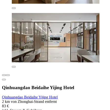
Qinhuangdao Beidaihe Yijing Hotel
Qinhuangdao Beidaihe Yijing Hotel
2 km von Zhonghai-Strand entfernt
83 €