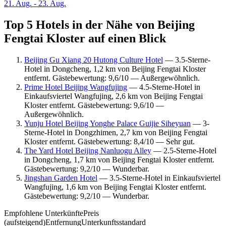
21. Aug. - 23. Aug.
Top 5 Hotels in der Nähe von Beijing
Fengtai Kloster auf einen Blick
Beijing Gu Xiang 20 Hutong Culture Hotel
— 3.5-Sterne-
Hotel in Dongcheng, 1,2 km von Beijing Fengtai Kloster
entfernt. Gästebewertung: 9,6/10 — Außergewöhnlich.
Prime Hotel Beijing Wangfujing
— 4.5-Sterne-Hotel in
Einkaufsviertel Wangfujing, 2,6 km von Beijing Fengtai
Kloster entfernt. Gästebewertung: 9,6/10 —
Außergewöhnlich.
Yunju Hotel Beijing Yonghe Palace Guijie Siheyuan
— 3-
Sterne-Hotel in Dongzhimen, 2,7 km von Beijing Fengtai
Kloster entfernt. Gästebewertung: 8,4/10 — Sehr gut.
The Yard Hotel Beijing Nanluogu Alley
— 2.5-Sterne-Hotel
in Dongcheng, 1,7 km von Beijing Fengtai Kloster entfernt.
Gästebewertung: 9,2/10 — Wunderbar.
Jingshan Garden Hotel
— 3.5-Sterne-Hotel in Einkaufsviertel
Wangfujing, 1,6 km von Beijing Fengtai Kloster entfernt.
Gästebewertung: 9,2/10 — Wunderbar.
Empfohlene Unterkünfte
Preis
(aufsteigend)
Entfernung
Unterkunftsstandard