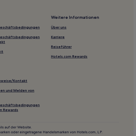
Weitere Informationen
mu Gedenkhalle
Geschäftsbedingungen
Über uns
Geschäftsbedingungen
Karriere
an
ekt
Reiseführer
it
Hotels.com Rewards
inweise/Kontakt
inien und Melden von
Geschäftsbedingungen
rk
om Rewards
ls auf der Website.
marken oder eingetragene Handelsmarken von Hotels.com, L.P.
b der Östlichen Jin-Dynastie