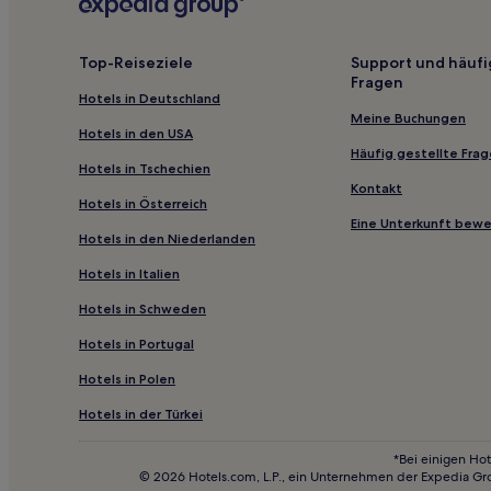
Panshan Hotels
Xingcheng Hotels
Top-Reiseziele
Support und häufi
Fragen
Hotels nahe Dalu Insel
Hotels in Deutschland
Jianping Hotels
Meine Buchungen
Hotels in den USA
Bezirk Qinghemen: Hotels
Häufig gestellte Fra
Hotels in Tschechien
Hotels nahe Sanshantiao-Schlucht
Kontakt
Hotels in Österreich
Fengcheng Hotels
Eine Unterkunft bew
Hotels in den Niederlanden
Hotels nahe Panjin-Seepark
Hotels in Italien
Hotels nahe Alte Stadt Xingcheng
Hotels in Schweden
Hotels nahe Pulandian Weißer Wolkenberg
Hotels in Portugal
Hotels nahe Schweineinsel
Hotels in Polen
Hotels nahe Wanxiang-Tempel
Hotels nahe Marinewaffenmuseum
Hotels in der Türkei
Gouziyan Hotels
*Bei einigen Hot
© 2026 Hotels.com, L.P., ein Unternehmen der Expedia Gr
Donggang Hotels