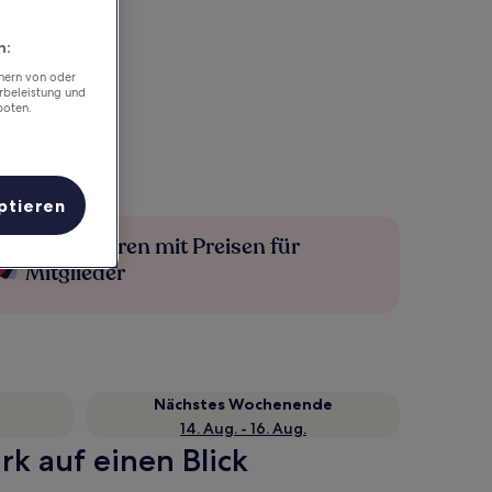
n:
chern von oder
rbeleistung und
boten.
ptieren
Mehr sparen mit Preisen für
Mitglieder
Nächstes Wochenende
14. Aug. - 16. Aug.
rk auf einen Blick