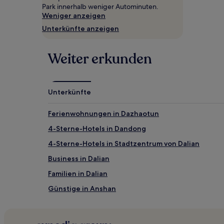
gefunden
Park innerhalb weniger Autominuten.
wurde.
Weniger anzeigen
Preise
Unterkünfte anzeigen
und
Verfügbarkeiten
können
Weiter erkunden
sich
ändern.
Es
können
Unterkünfte
zusätzliche
Bedingungen
gelten.
Ferienwohnungen in Dazhaotun
4-Sterne-Hotels in Dandong
4-Sterne-Hotels in Stadtzentrum von Dalian
Business in Dalian
Familien in Dalian
Günstige in Anshan
Hotels nahe Yalu-Fluss-Feuchtgebiet-Reservat
Hotels nahe Dalian Arbeiter-Kulturpalast