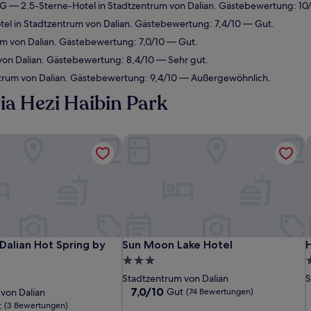
HG
— 2.5-Sterne-Hotel in Stadtzentrum von Dalian. Gästebewertung: 1
el in Stadtzentrum von Dalian. Gästebewertung: 7,4/10 — Gut.
m von Dalian. Gästebewertung: 7,0/10 — Gut.
von Dalian. Gästebewertung: 8,4/10 — Sehr gut.
ntrum von Dalian. Gästebewertung: 9,4/10 — Außergewöhnlich.
jia Hezi Haibin Park
h by IHG
 Dalian Hot Spring by IHG
Sun Moon Lake Hotel
H
h by IHG
 Dalian Hot Spring by IHG
Sun Moon Lake Hotel
H
 Dalian Hot Spring by
Sun Moon Lake Hotel
H
3.0-
4
Sterne-
S
Stadtzentrum von Dalian
S
Unterkunft
U
7.0
7,0/10
Gut
von Dalian
(74 Bewertungen)
von
t
(3 Bewertungen)