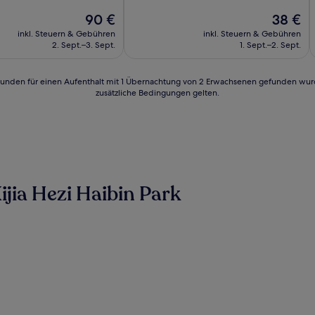
10,
Der
Gut,
Der
90 €
38 €
Preis
(74
Preis
inkl. Steuern & Gebühren
inkl. Steuern & Gebühren
beträgt
Bewertungen)
beträgt
2. Sept.–3. Sept.
1. Sept.–2. Sept.
90 €
38 €
n)
24 Stunden für einen Aufenthalt mit 1 Übernachtung von 2 Erwachsenen gefunden wu
zusätzliche Bedingungen gelten.
jia Hezi Haibin Park