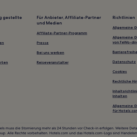
Hotels nahe Dalian Badestrand
Hotels nahe Stadion von Panjin
g gestellte
Für Anbieter, Affliliate-Partner
Richtlinien
und Medien
Hotels nahe Lushun Wanzhong
Allgemeine 
Hotels nahe Xinghai Square
Affiliate-Partner-Programm
Allgemeine 
Hotels nahe Bahnhof Wafangdi
von FeWo-dir
gen
Presse
Hotels nahe Dalishu-Dorf
Barrierefreihe
Bei uns werben
Chaoyang Hotels
Datenschutz
erten
Reiseveranstalter
Hotels nahe Hang Lung Plaza
Cookies
Bezirk Zhen An: Hotels
Rechtliche H
Hotels nahe Volksplatz
Inhaltsrichtl
Inhalten
Hotels nahe Station DD Port
Allgemeine 
Hotels nahe Xijia Hezi Haibin Pa
für Hotels.c
Unterbezirk Beihai Hotels
Stadtbezirk Dawa: Hotels
els muss die Stornierung mehr als 24 Stunden vor Check-in erfolgen. Weitere Detai
oup. Alle Rechte vorbehalten. Hotels.com und das Hotels.com-Logo sind Handels
Hotels nahe Wandmalereien Gra