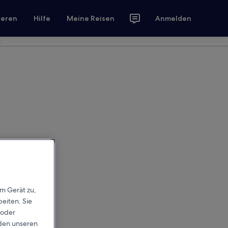
ieren
Hilfe
Meine Reisen
Anmelden
k
em Gerät zu,
eiten. Sie
 oder
rden unseren