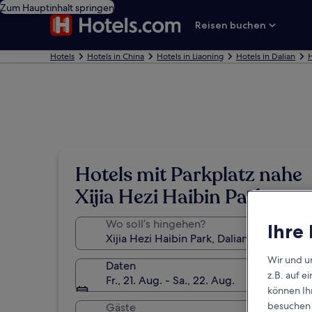
Zum Hauptinhalt springen
Reisen buchen
Hotels
Hotels in China
Hotels in Liaoning
Hotels in Dalian
H
Hotels mit Parkplatz nahe
Xijia Hezi Haibin Park
Wo soll’s hingehen?
Ihre
Wir und u
Daten
z.B. auf 
Fr., 21. Aug. - Sa., 22. Aug.
können Ihr
besuchen S
Gäste