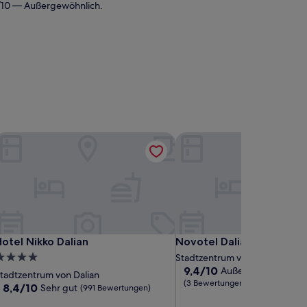
0/10 — Außergewöhnlich.
otel Nikko Dalian
Novotel Dalian Zhongshan
otel Nikko Dalian
Novotel Dalian Zhongshan
otel Nikko Dalian
Novotel Dalian Zhongsha
.0-
Stadtzentrum von Dalian
9.4
9,4/10
Außergewöhnlich
terne-
tadtzentrum von Dalian
von
(3 Bewertungen)
nterkunft
8.4
8,4/10
Sehr gut
(991 Bewertungen)
10,
von
Außergewöhnlich,