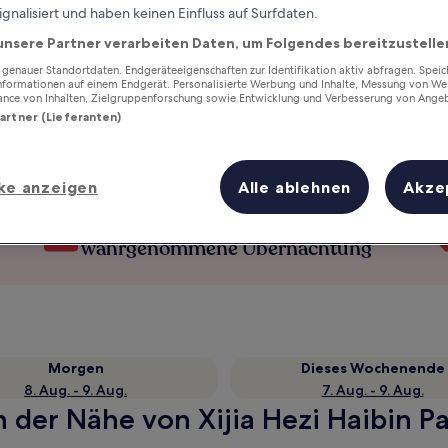
ignalisiert und haben keinen Einfluss auf Surfdaten.
unsere Partner verarbeiten Daten, um Folgendes bereitzustelle
enauer Standortdaten. Endgeräteeigenschaften zur Identifikation aktiv abfragen. Spei
Informationen auf einem Endgerät. Personalisierte Werbung und Inhalte, Messung von We
ance von Inhalten, Zielgruppenforschung sowie Entwicklung und Verbesserung von Ange
Partner (Lieferanten)
ke anzeigen
Alle ablehnen
Akze
Verdiene Prämien für jede
wahrgenommene Übernachtung
Morgen
Dieses Wochenende
8. Aug. - 9. Aug.
7. Aug. - 9. Aug.
n der Nähe von Xijia Hezi Haibin Pa