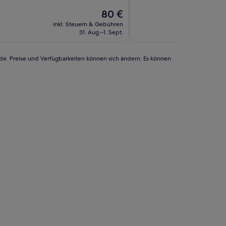
10,
(3
Sehr
Der
80 €
Bewertungen)
gut,
Preis
inkl. Steuern & Gebühren
inkl. Steuern
(991
beträgt
31. Aug.–1. Sept.
6. Se
Bewertungen)
80 €
rde. Preise und Verfügbarkeiten können sich ändern. Es können