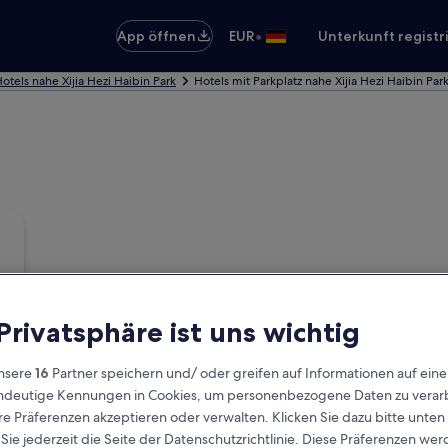
•
App öffnen
EUR
Unterkunft registr
otels nahe Xijia Hezi Haibin Park
Hotels mit Parkplatz nahe Xijia Hezi Haibin Par
 Privatsphäre ist uns wichtig
nsere
16
Partner speichern und/ oder greifen auf Informationen auf ein
eindeutige Kennungen in Cookies, um personenbezogene Daten zu verarb
e Präferenzen akzeptieren oder verwalten. Klicken Sie dazu bitte unten
ie jederzeit die Seite der Datenschutzrichtlinie. Diese Präferenzen we