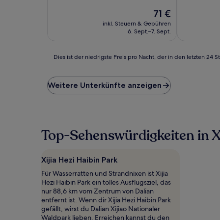
von
von
Der
71 €
10,
10,
Preis
Außergewöhnlich,
Gut,
inkl. Steuern & Gebühren
beträgt
(1
(3
6. Sept.–7. Sept.
71 €
Bewertung)
Bewertunge
Dies
Dies ist der niedrigste Preis pro Nacht, der in den letzten 
ist
der
niedrigste
Weitere Unterkünfte anzeigen
Preis
pro
Nacht,
der
in
Top-Sehenswürdigkeiten in Xi
den
letzten
24 Stunden
Xijia Hezi Haibin Park
für
einen
Für Wasserratten und Strandnixen ist Xijia
Aufenthalt
Hezi Haibin Park ein tolles Ausflugsziel, das
mit
nur 88,6 km vom Zentrum von Dalian
1 Übernachtung
entfernt ist. Wenn dir Xijia Hezi Haibin Park
von
gefällt, wirst du Dalian Xijiao Nationaler
2 Erwachsenen
Waldpark lieben. Erreichen kannst du den