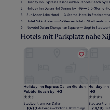
Holiday Inn Express Dalian Golden Pebble Beach by I
Holiday Inn Dalian Hot Spring by IHG
— 3.5-Sterne-Hot
Sun Moon Lake Hotel
— 3-Sterne-Hotel in Stadtzentru
Hotel Nikko Dalian
— 4-Sterne-Hotel in Stadtzentrum 
Novotel Dalian Zhongshan Square
— Liegt in Stadtze
Hotels mit Parkplatz nahe Xi
Holiday Inn Express Dalian Golden Pebble Beac
Holiday Inn
Holiday Inn Express Dalian Golden Pebble Beac
Holiday Inn
Holiday Inn Express Dalian Golden
Holiday Inn
Pebble Beach by IHG
IHG
2.5-
3.5-
Sterne-
Sterne-
Stadtzentrum von Dalian
Stadtzentrum 
Unterkunft
Unterkunft
10.0
7.4
10/10
7,4/10
Außergewöhnlich
Gu
(1 Bewertung)