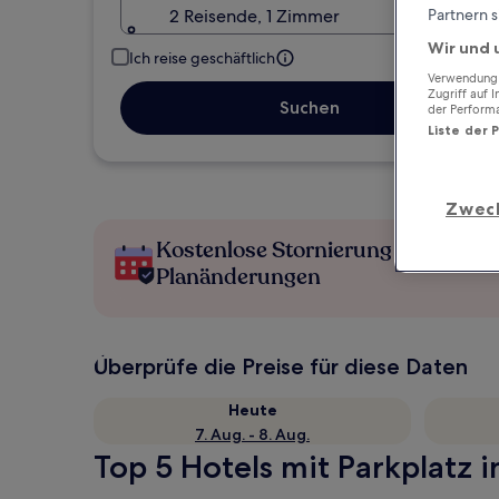
2 Reisende, 1 Zimmer
Partnern s
Wir und 
Ich reise geschäftlich
Verwendung g
Zugriff auf 
Suchen
der Perform
Liste der 
Zwec
Kostenlose Stornierung bei
Planänderungen
Überprüfe die Preise für diese Daten
Heute
7. Aug. - 8. Aug.
Top 5 Hotels mit Parkplatz i