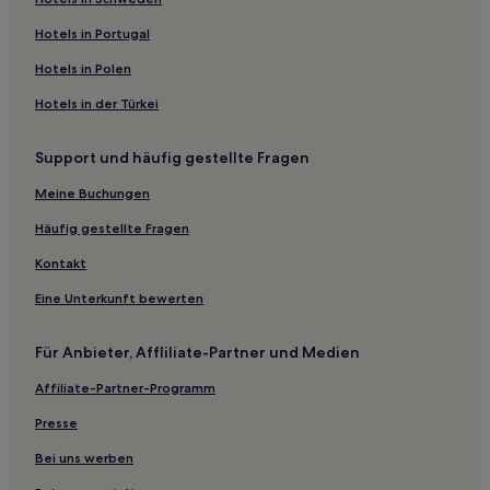
Bezirk Gangcheng: Hotels
Hotels in Portugal
Anqiu Hotels
Hotels in Polen
Huantai Hotels
Hotels in der Türkei
Hotels nahe Hongshi Park
Support und häufig gestellte Fragen
Hotels nahe Xueye-See
Yishui Hotels
Meine Buchungen
Changle Hotels
Häufig gestellte Fragen
Dongying Hotels
Kontakt
Hotels nahe Weihe Park
Eine Unterkunft bewerten
Linqu Hotels
Für Anbieter, Affliliate-Partner und Medien
Hotels nahe Yangtian-Berg
Affiliate-Partner-Programm
Hotels nahe Tempel des Guan Yu
Shandong: Hotels
Presse
Familien in Shandong
Bei uns werben