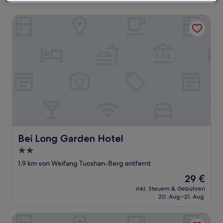
Bei Long Garden Hotel
Bei Long Garden Hotel
Bei Long Garden Hotel
2.0-
Sterne-
1,9 km von Weifang Tuoshan-Berg entfernt
Unterkunft
Der
29 €
Preis
inkl. Steuern & Gebühren
beträgt
20. Aug.–21. Aug.
29 €
Jincheng Hotel