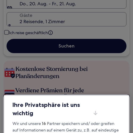
Do., 20. Aug. - Fr., 21. Aug.
Gäste
2 Reisende, 1 Zimmer
Ich reise geschäftlich
Suchen
Kostenlose Stornierung bei
Planänderungen
Verdiene Prämien für jede
wahrgenommene Übernachtung
Ihre Privatsphäre ist uns
wichtig
Mehr sparen mit Preisen für Mitglieder
Wir und unsere
16
Partner speichern und/ oder greifen
auf Informationen auf einem Gerät zu, z.B. auf eindeutige