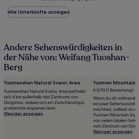
niedrigste
Preis
Alle Unterkünfte anzeigen
pro
Nacht,
der
in
den
letzten
Andere Sehenswürdigkeiten in
24 Stunden
für
der Nähe von: Weifang Tuoshan-
einen
Aufenthalt
Berg
mit
1 Übernachtung
von
Yunmenshan Natural Scenic Area
Yunmen Mountain 
2 Erwachsenen
6.0/10 (1 Bewertung)
gefunden
Yunmenshan Natural Scenic Area befindet
wurde.
sich 4 km außerhalb des Zentrums von
Wenn du dir während d
Preise
Qingzhou, sodass sich ein Zwischenstopp
ein paar Sehenswürdig
und
problemlos einplanen lässt.
möchtest, solltest du e
Verfügbarkeiten
Weniger anzeigen
Yunmen Mountain Squar
können
von vielen lokalen Seh
sich
vom Zentrum von Qingz
ändern.
Weniger anzeigen
Es