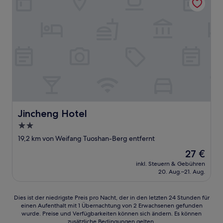
Jincheng Hotel
Jincheng Hotel
2.0-
Sterne-
19,2 km von Weifang Tuoshan-Berg entfernt
Unterkunft
Der
27 €
Preis
inkl. Steuern & Gebühren
beträgt
20. Aug.–21. Aug.
27 €
Dies
Dies ist der niedrigste Preis pro Nacht, der in den letzten 24 Stunden für
einen Aufenthalt mit 1 Übernachtung von 2 Erwachsenen gefunden
ist
wurde. Preise und Verfügbarkeiten können sich ändern. Es können
der
zusätzliche Bedingungen gelten.