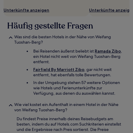
können
zusätzliche
Unterkünfte anzeigen
Unterkünfte anzeige
Bedingungen
gelten.
Häufig gestellte Fragen
Was sind die besten Hotels in der Nähe von Weifang
Tuoshan-Berg?
Bei Reisenden äußerst beliebt ist
Ramada Zibo
,
ein Hotel nicht weit von Weifang Tuoshan-Berg
entfernt.
Fairfield By Marriott Zibo
, gar nicht weit
entfernt, hat ebenfalls tolle Bewertungen.
In der Umgebung stehen 57 weitere Optionen
wie Hotels und Ferienunterkünfte zur
Verfügung, aus denen du auswählen kannst.
Wie viel kostet ein Aufenthalt in einem Hotel in der Nähe
von Weifang Tuoshan-Berg?
Du findest Preise innerhalb deines Reisebudgets am
besten, indem du auf Hotels.com Suchkriterien einstellst
und die Ergebnisse nach Preis sortierst. Die Preise