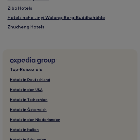
Zibo Hotels
Hotels nahe Linyi Wolong-Berg-Buddhahöhle
Zhucheng Hotels
Hotels nahe Ezhuang-Wasserfall
Yishui Hotels
Hotels nahe Natürliche Unterirdische Galerie
Hotels nahe Laiwu Hua Berg
Top-Reiseziele
Jiyang Hotels
Hotels in Deutschland
Guangrao Hotels
Hotels in den USA
Hotels nahe Weifang Linqu Laolongwan Landschaftsresort
Hotels in Tschechien
Hotels nahe Dinosauriermuseum
Hotels in Österreich
Changyi Hotels
Hotels in den Niederlanden
Hotels nahe Laiwu-YunTai-Berg
Binzhou Hotels
Hotels in Italien
Hotels nahe Der Pfauenberg
Hotels in Schweden