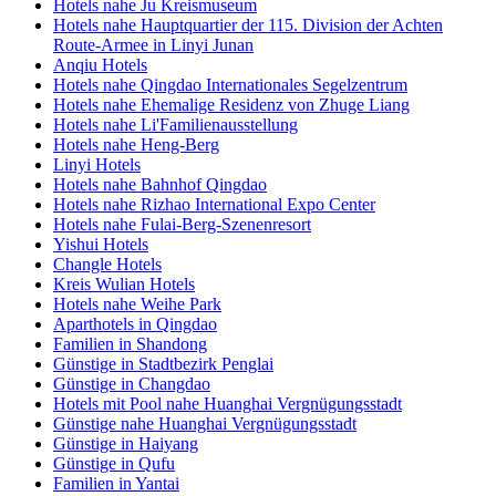
Hotels nahe Ju Kreismuseum
Hotels nahe Hauptquartier der 115. Division der Achten
Route-Armee in Linyi Junan
Anqiu Hotels
Hotels nahe Qingdao Internationales Segelzentrum
Hotels nahe Ehemalige Residenz von Zhuge Liang
Hotels nahe Li'Familienausstellung
Hotels nahe Heng-Berg
Linyi Hotels
Hotels nahe Bahnhof Qingdao
Hotels nahe Rizhao International Expo Center
Hotels nahe Fulai-Berg-Szenenresort
Yishui Hotels
Changle Hotels
Kreis Wulian Hotels
Hotels nahe Weihe Park
Aparthotels in Qingdao
Familien in Shandong
Günstige in Stadtbezirk Penglai
Günstige in Changdao
Hotels mit Pool nahe Huanghai Vergnügungsstadt
Günstige nahe Huanghai Vergnügungsstadt
Günstige in Haiyang
Günstige in Qufu
Familien in Yantai