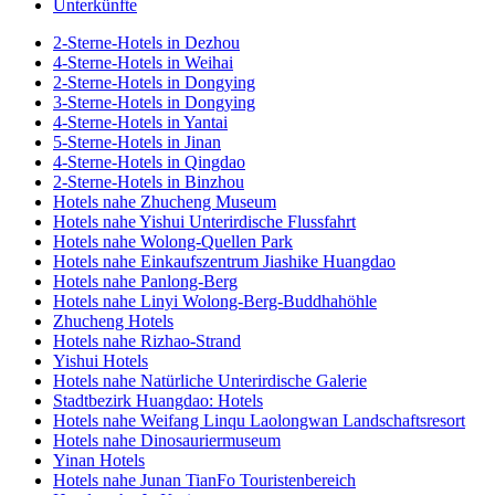
Unterkünfte
2-Sterne-Hotels in Dezhou
4-Sterne-Hotels in Weihai
2-Sterne-Hotels in Dongying
3-Sterne-Hotels in Dongying
4-Sterne-Hotels in Yantai
5-Sterne-Hotels in Jinan
4-Sterne-Hotels in Qingdao
2-Sterne-Hotels in Binzhou
Hotels nahe Zhucheng Museum
Hotels nahe Yishui Unterirdische Flussfahrt
Hotels nahe Wolong-Quellen Park
Hotels nahe Einkaufszentrum Jiashike Huangdao
Hotels nahe Panlong-Berg
Hotels nahe Linyi Wolong-Berg-Buddhahöhle
Zhucheng Hotels
Hotels nahe Rizhao-Strand
Yishui Hotels
Hotels nahe Natürliche Unterirdische Galerie
Stadtbezirk Huangdao: Hotels
Hotels nahe Weifang Linqu Laolongwan Landschaftsresort
Hotels nahe Dinosauriermuseum
Yinan Hotels
Hotels nahe Junan TianFo Touristenbereich