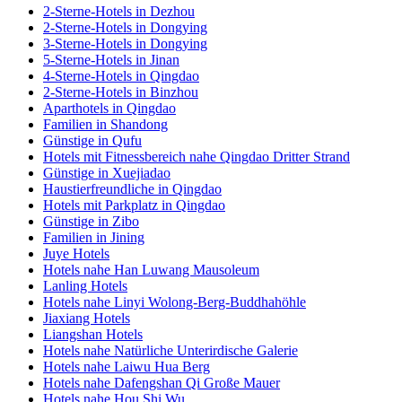
2-Sterne-Hotels in Dezhou
2-Sterne-Hotels in Dongying
3-Sterne-Hotels in Dongying
5-Sterne-Hotels in Jinan
4-Sterne-Hotels in Qingdao
2-Sterne-Hotels in Binzhou
Aparthotels in Qingdao
Familien in Shandong
Günstige in Qufu
Hotels mit Fitnessbereich nahe Qingdao Dritter Strand
Günstige in Xuejiadao
Haustierfreundliche in Qingdao
Hotels mit Parkplatz in Qingdao
Günstige in Zibo
Familien in Jining
Juye Hotels
Hotels nahe Han Luwang Mausoleum
Lanling Hotels
Hotels nahe Linyi Wolong-Berg-Buddhahöhle
Jiaxiang Hotels
Liangshan Hotels
Hotels nahe Natürliche Unterirdische Galerie
Hotels nahe Laiwu Hua Berg
Hotels nahe Dafengshan Qi Große Mauer
Hotels nahe Hou Shi Wu