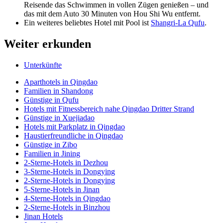
Reisende das Schwimmen in vollen Zügen genießen – und
das mit dem Auto 30 Minuten von Hou Shi Wu entfernt.
Ein weiteres beliebtes Hotel mit Pool ist
Shangri-La Qufu
.
Weiter erkunden
Unterkünfte
Aparthotels in Qingdao
Familien in Shandong
Günstige in Qufu
Hotels mit Fitnessbereich nahe Qingdao Dritter Strand
Günstige in Xuejiadao
Hotels mit Parkplatz in Qingdao
Haustierfreundliche in Qingdao
Günstige in Zibo
Familien in Jining
2-Sterne-Hotels in Dezhou
3-Sterne-Hotels in Dongying
2-Sterne-Hotels in Dongying
5-Sterne-Hotels in Jinan
4-Sterne-Hotels in Qingdao
2-Sterne-Hotels in Binzhou
Jinan Hotels