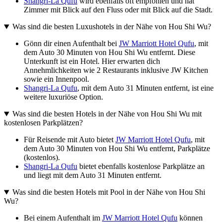
Shangri-La Qufu
wird ebenfalls oft empfohlen und hat
Zimmer mit Blick auf den Fluss oder mit Blick auf die Stadt.
Was sind die besten Luxushotels in der Nähe von Hou Shi Wu?
Gönn dir einen Aufenthalt bei
JW Marriott Hotel Qufu
, mit
dem Auto 30 Minuten von Hou Shi Wu entfernt. Diese
Unterkunft ist ein Hotel. Hier erwarten dich
Annehmlichkeiten wie 2 Restaurants inklusive JW Kitchen
sowie ein Innenpool.
Shangri-La Qufu
, mit dem Auto 31 Minuten entfernt, ist eine
weitere luxuriöse Option.
Was sind die besten Hotels in der Nähe von Hou Shi Wu mit
kostenlosen Parkplätzen?
Für Reisende mit Auto bietet
JW Marriott Hotel Qufu
, mit
dem Auto 30 Minuten von Hou Shi Wu entfernt, Parkplätze
(kostenlos).
Shangri-La Qufu
bietet ebenfalls kostenlose Parkplätze an
und liegt mit dem Auto 31 Minuten entfernt.
Was sind die besten Hotels mit Pool in der Nähe von Hou Shi
Wu?
Bei einem Aufenthalt im
JW Marriott Hotel Qufu
können