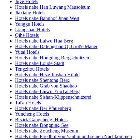
Juye Hotels
Hotels nahe Han Luwang Mausoleum
Jiaxiang Hotels
Hotels nahe Bahnhof Jinan West
Yanggu Hotels
Liangshan Hotels
Qihe Hotels
Hotels nahe Laiwu Hua Berg
Hotels nahe Dafengshan Qi Große Mauer
Yutai Hotels
Hotels nahe Hongding Bergschnitzerei
Hotels nahe Loude-Stadt
Tengzhou Hotels
Hotels nahe Heze Jinshan Höhle
Hotels nahe Shentong-Berg
Hotels nahe Grab von Shaohao
Hotels nahe Laiwu-YunTai-Berg
Hotels nahe Sishan-Klippenschnitzerei
Tai'an Hotels
Hotels nahe Der Pfauenberg
Yuncheng Hotels
Bezirk Gangcheng: Hotels
Hotels nahe Dongping-See
Hotels nahe Zoucheng Museum
Hotels nahe Friedhof von Yanhui und seinen Nachkommen