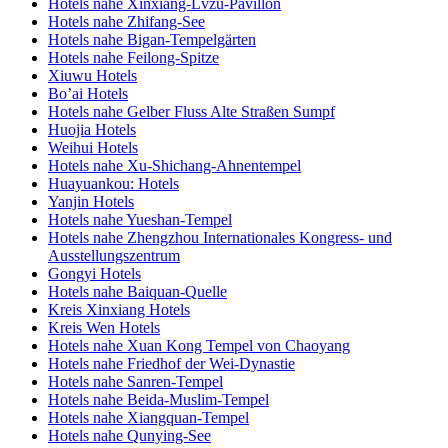
Hotels nahe Xinxiang-Lvzu-Pavillon
Hotels nahe Zhifang-See
Hotels nahe Bigan-Tempelgärten
Hotels nahe Feilong-Spitze
Xiuwu Hotels
Bo’ai Hotels
Hotels nahe Gelber Fluss Alte Straßen Sumpf
Huojia Hotels
Weihui Hotels
Hotels nahe Xu-Shichang-Ahnentempel
Huayuankou: Hotels
Yanjin Hotels
Hotels nahe Yueshan-Tempel
Hotels nahe Zhengzhou Internationales Kongress- und
Ausstellungszentrum
Gongyi Hotels
Hotels nahe Baiquan-Quelle
Kreis Xinxiang Hotels
Kreis Wen Hotels
Hotels nahe Xuan Kong Tempel von Chaoyang
Hotels nahe Friedhof der Wei-Dynastie
Hotels nahe Sanren-Tempel
Hotels nahe Beida-Muslim-Tempel
Hotels nahe Xiangquan-Tempel
Hotels nahe Qunying-See