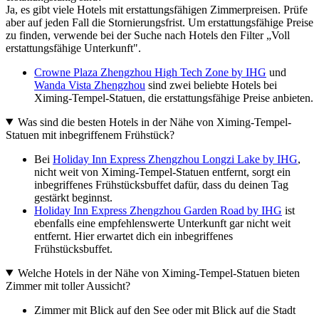
Ja, es gibt viele Hotels mit erstattungsfähigen Zimmerpreisen. Prüfe
aber auf jeden Fall die Stornierungsfrist. Um erstattungsfähige Preise
zu finden, verwende bei der Suche nach Hotels den Filter „Voll
erstattungsfähige Unterkunft".
Crowne Plaza Zhengzhou High Tech Zone by IHG
und
Wanda Vista Zhengzhou
sind zwei beliebte Hotels bei
Ximing-Tempel-Statuen, die erstattungsfähige Preise anbieten.
Was sind die besten Hotels in der Nähe von Ximing-Tempel-
Statuen mit inbegriffenem Frühstück?
Bei
Holiday Inn Express Zhengzhou Longzi Lake by IHG
,
nicht weit von Ximing-Tempel-Statuen entfernt, sorgt ein
inbegriffenes Frühstücksbuffet dafür, dass du deinen Tag
gestärkt beginnst.
Holiday Inn Express Zhengzhou Garden Road by IHG
ist
ebenfalls eine empfehlenswerte Unterkunft gar nicht weit
entfernt. Hier erwartet dich ein inbegriffenes
Frühstücksbuffet.
Welche Hotels in der Nähe von Ximing-Tempel-Statuen bieten
Zimmer mit toller Aussicht?
Zimmer mit Blick auf den See oder mit Blick auf die Stadt