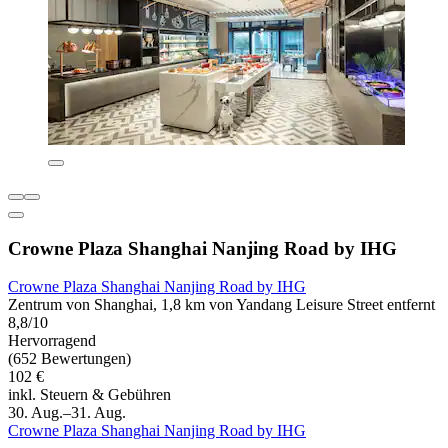
Crowne Plaza Shanghai Nanjing Road by IHG
Crowne Plaza Shanghai Nanjing Road by IHG
Zentrum von Shanghai, 1,8 km von Yandang Leisure Street entfernt
8,8/10
Hervorragend
(652 Bewertungen)
102 €
inkl. Steuern & Gebühren
30. Aug.–31. Aug.
Crowne Plaza Shanghai Nanjing Road by IHG