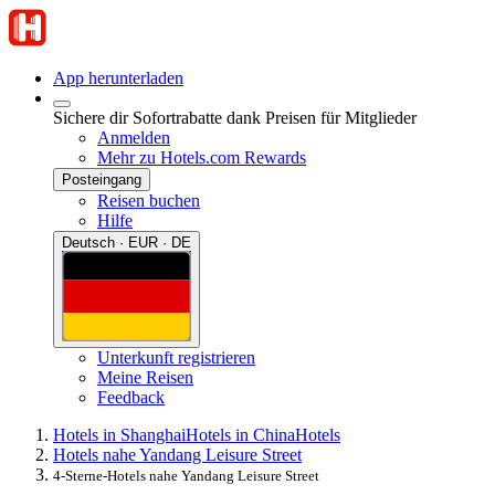
App herunterladen
Sichere dir Sofortrabatte dank Preisen für Mitglieder
Anmelden
Mehr zu Hotels.com Rewards
Posteingang
Reisen buchen
Hilfe
Deutsch · EUR · DE
Unterkunft registrieren
Meine Reisen
Feedback
Hotels in Shanghai
Hotels in China
Hotels
Hotels nahe Yandang Leisure Street
4-Sterne-Hotels nahe Yandang Leisure Street